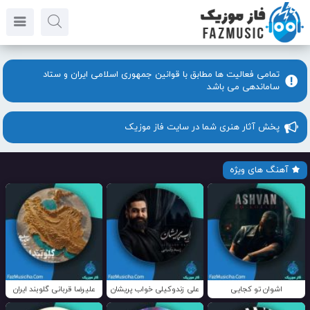
تمامی فعالیت ها مطابق با قوانین جمهوری اسلامی ایران و ستاد
ساماندهی می باشد
پخش آثار هنری شما در سایت فاز موزیک
آهنگ های ویژه
اشوان تو کجایی
علی زندوکیلی خواب پریشان
علیرضا قربانی گلوبند ایران