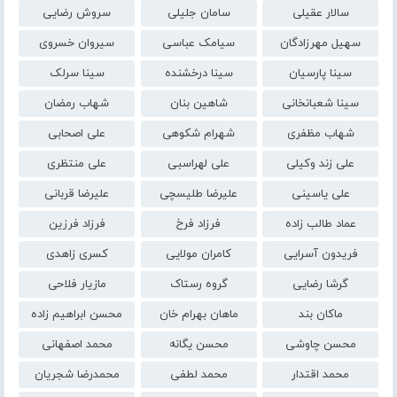
سالار عقیلی
سامان جلیلی
سروش رضایی
سهیل مهرزادگان
سیامک عباسی
سیروان خسروی
سینا پارسیان
سینا درخشنده
سینا سرلک
سینا شعبانخانی
شاهین بنان
شهاب رمضان
شهاب مظفری
شهرام شکوهی
علی اصحابی
علی زند وکیلی
علی لهراسبی
علی منتظری
علی یاسینی
علیرضا طلیسچی
علیرضا قربانی
عماد طالب زاده
فرزاد فرخ
فرزاد فرزین
فریدون آسرایی
کامران مولایی
کسری زاهدی
گرشا رضایی
گروه رستاک
مازیار فلاحی
ماکان بند
ماهان بهرام خان
محسن ابراهیم زاده
محسن چاوشی
محسن یگانه
محمد اصفهانی
محمد اقتدار
محمد لطفی
محمدرضا شجریان