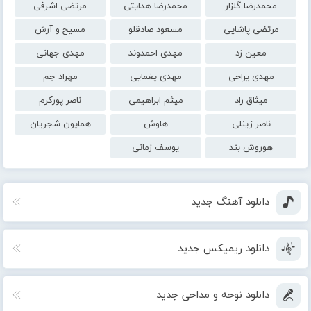
محمدرضا گلزار
محمدرضا هدایتی
مرتضی اشرفی
مرتضی پاشایی
مسعود صادقلو
مسیح و آرش
معین زد
مهدی احمدوند
مهدی جهانی
مهدی یراحی
مهدی یغمایی
مهراد جم
میثاق راد
میثم ابراهیمی
ناصر پورکرم
ناصر زینلی
هاوش
همایون شجریان
هوروش بند
یوسف زمانی
دانلود آهنگ جدید
دانلود ریمیکس جدید
دانلود نوحه و مداحی جدید