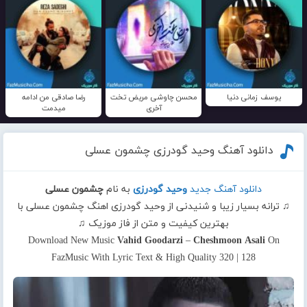
یوسف زمانی دنیا
محسن چاوشی مریض تخت
رضا صادقی من ادامه
آخری
میدمت
دانلود آهنگ وحید گودرزی چشمون عسلی
دانلود آهنگ جدید
وحید گودرزی
به نام
چشمون عسلی
♫ ترانه بسیار زیبا و شنیدنی از وحید گودرزی اهنگ چشمون عسلی با
بهترین کیفیت و متن از فاز موزیک ♫
Download New Music
Vahid Goodarzi
–
Cheshmoon Asali
On
FazMusic With Lyric Text & High Quality 320 | 128