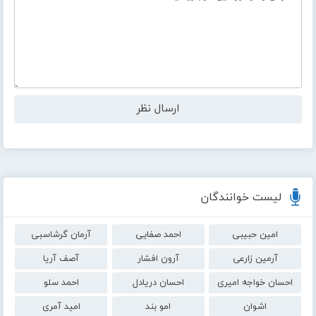
لیست خوانندگان
امین حبیبی
احمد صفایی
آرمان گرشاسبی
آرمین زارعی
آرون افشار
آصف آریا
احسان خواجه امیری
احسان دریادل
احمد سلو
اشوان
امو بند
امید آمری