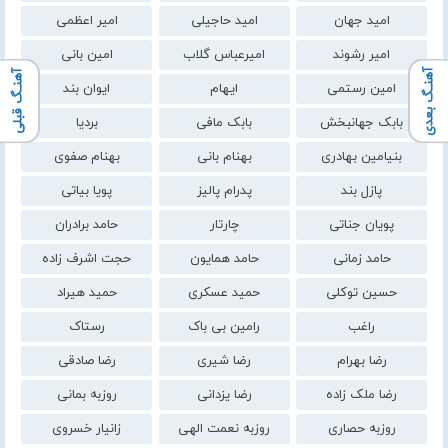
امید جهان
امید حاجیلی
امیر اعظمی
امیر رشوند
امیرعباس گلاب
امین بانی
آهنـگ بعدی
آهنـگ قبلی
امین رستمی
ایهام
ایوان بند
بابک جهانبخش
بابک مافی
بردیا
بنیامین بهادری
بهنام بانی
بهنام صفوی
پازل بند
پدرام پالیز
پویا بیاتی
پویان جناتی
چارتار
حامد برادران
حامد زمانی
حامد همایون
حجت اشرف زاده
حسین توکلی
حمید عسکری
حمید هیراد
راغب
رامین بی باک
رستاک
رضا بهرام
رضا شیری
رضا صادقی
رضا ملک زاده
رضا یزدانی
روزبه بمانی
روزبه حصاری
روزبه نعمت الهی
زانیار خسروی