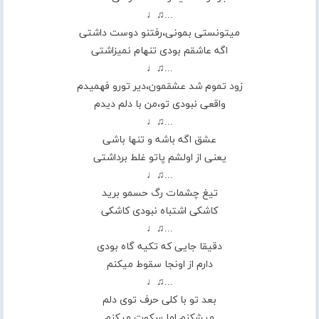
...♫♩
میتونستی بمونی،رفتنو دوست داشتی
اگه عاشقم بودی تنهام نمیزاشتی
...♫♩
زود تموم شد عشقمون،دیر تورو فهمیدم
واقعی نبودی تو،من با دلم دیدم
...♫♩
عشق اگه باشه و تنها باشی
یعنی از اولشم پاتو غلط برداشتی
...♫♩
تیغ چشمات رگ حسمو برید
کاشکی اشتباه نبودی کاشکی
...♫♩
دقیقا جایی که تکیه گاه بودی
دارم از اونجا سقوط میکنم
...♫♩
بعد تو با کلی حرف توی دلم
میشکنم اما سکوت میکنم