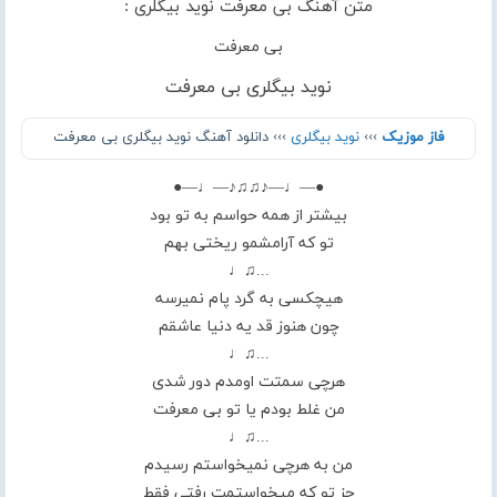
متن آهنگ بی معرفت نوید بیگلری :
بی معرفت
نوید بیگلری بی معرفت
فاز موزیک
›››
نوید بیگلری
››› دانلود آهنگ نوید بیگلری بی معرفت
●—♩—♪♫♫♪—♩—●
بیشتر از همه حواسم به تو بود
تو که آرامشمو ریختی بهم
...♫♩
هیچکسی به گرد پام نمیرسه
چون هنوز قد یه دنیا عاشقم
...♫♩
هرچی سمتت اومدم دور شدی
من غلط بودم یا تو بی معرفت
...♫♩
من به هرچی نمیخواستم رسیدم
جز تو که میخواستمت رفتی فقط