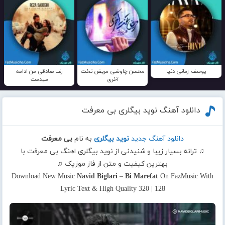
یوسف زمانی دنیا
محسن چاوشی مریض تخت
رضا صادقی من ادامه
آخری
میدمت
دانلود آهنگ نوید بیگلری بی معرفت
دانلود آهنگ جدید
نوید بیگلری
به نام
بی معرفت
♫ ترانه بسیار زیبا و شنیدنی از نوید بیگلری اهنگ بی معرفت با
بهترین کیفیت و متن از فاز موزیک ♫
Download New Music
Navid Biglari
–
Bi Marefat
On FazMusic With
Lyric Text & High Quality 320 | 128