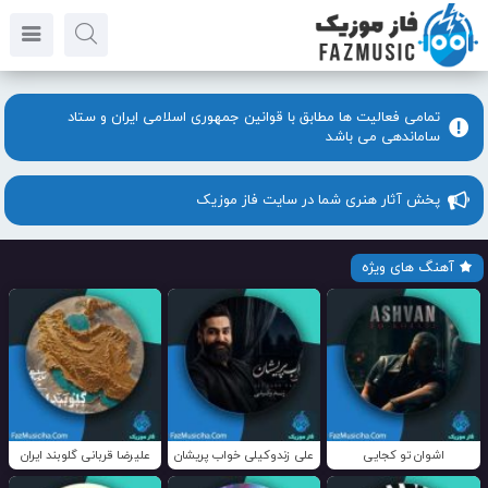
تمامی فعالیت ها مطابق با قوانین جمهوری اسلامی ایران و ستاد
ساماندهی می باشد
پخش آثار هنری شما در سایت فاز موزیک
آهنگ های ویژه
اشوان تو کجایی
علی زندوکیلی خواب پریشان
علیرضا قربانی گلوبند ایران