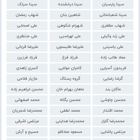
سینا پارسیان
سینا درخشنده
سینا سرلک
سینا شعبانخانی
شاهین بنان
شهاب رمضان
شهاب مظفری
شهرام شکوهی
علی اصحابی
علی زند وکیلی
علی لهراسبی
علی منتظری
علی یاسینی
علیرضا طلیسچی
علیرضا قربانی
عماد طالب زاده
فرزاد فرخ
فرزاد فرزین
فریدون آسرایی
کامران مولایی
کسری زاهدی
گرشا رضایی
گروه رستاک
مازیار فلاحی
ماکان بند
ماهان بهرام خان
محسن ابراهیم زاده
محسن چاوشی
محسن یگانه
محمد اصفهانی
محمد اقتدار
محمد لطفی
محمدرضا شجریان
محمدرضا گلزار
محمدرضا هدایتی
مرتضی اشرفی
مرتضی پاشایی
مسعود صادقلو
مسیح و آرش