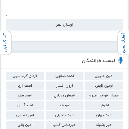
آهنـگ بعدی
آهنـگ قبلی
لیست خوانندگان
امین حبیبی
احمد صفایی
آرمان گرشاسبی
آرمین زارعی
آرون افشار
آصف آریا
احسان خواجه امیری
احسان دریادل
احمد سلو
اشوان
امو بند
امید آمری
امید جهان
امید حاجیلی
امیر اعظمی
امیر رشوند
امیرعباس گلاب
امین بانی