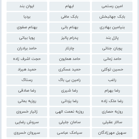
امین رستمی
ایهام
ایوان بند
بابک جهانبخش
بابک مافی
بردیا
بنیامین بهادری
بهنام بانی
بهنام صفوی
پازل بند
پدرام پالیز
پویا بیاتی
پویان جناتی
چارتار
حامد برادران
حامد زمانی
حامد همایون
حجت اشرف زاده
حسین توکلی
حمید عسکری
حمید هیراد
راغب
رامین بی باک
رستاک
رضا بهرام
رضا شیری
رضا صادقی
رضا ملک زاده
رضا یزدانی
روزبه بمانی
روزبه حصاری
روزبه نعمت الهی
زانیار خسروی
سالار عقیلی
سامان جلیلی
سروش رضایی
سهیل مهرزادگان
سیامک عباسی
سیروان خسروی