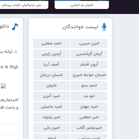
اشوان تو کجایی
علی زندوکیلی خواب پریشان
دانلو
لیست خوانندگان
امین حبیبی
احمد صفایی
♫ ترانه بس
آرمان گرشاسبی
آرمین زارعی
آرون افشار
آصف آریا
ext & High
احسان خواجه امیری
احسان دریادل
احمد سلو
اشوان
امو بند
امید آمری
امیدواریم 
امید جهان
امید حاجیلی
و باعث اف
امیر اعظمی
امیر رشوند
امیرعباس گلاب
امین بانی
امین رستمی
ایهام