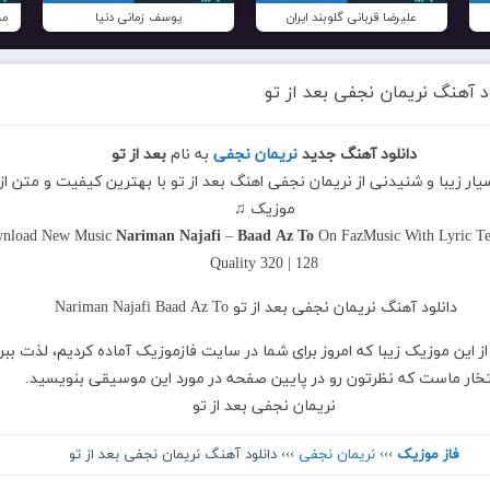
علیرضا قربانی گلوبند ایران
یوسف زمانی دنیا
مح
د آهنگ نریمان نجفی بعد از تو
دانلود آهنگ جدید
نریمان نجفی
به نام
بعد از تو
یار زیبا و شنیدنی از نریمان نجفی اهنگ بعد از تو با بهترین کیفیت و متن از 
موزیک ♫
nload New Music
Nariman Najafi
–
Baad Az To
On FazMusic With Lyric T
Quality 320 | 128
از این موزیک زیبا که امروز برای شما در سایت فازموزیک آماده کردیم، لذت ببر
تخار ماست که نظرتون رو در پایین صفحه در مورد این موسیقی بنویسید.
نریمان نجفی بعد از تو
فاز موزیک
›››
نریمان نجفی
››› دانلود آهنگ نریمان نجفی بعد از تو