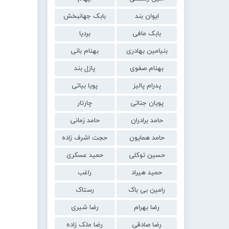
ایوان بند
بابک جهانبخش
بابک مافی
بردیا
بنیامین بهادری
بهنام بانی
بهنام صفوی
پازل بند
پدرام پالیز
پویا بیاتی
پویان جناتی
چارتار
حامد برادران
حامد زمانی
حامد همایون
حجت اشرف زاده
حسین توکلی
حمید عسکری
حمید هیراد
راغب
رامین بی باک
رستاک
رضا بهرام
رضا شیری
رضا صادقی
رضا ملک زاده