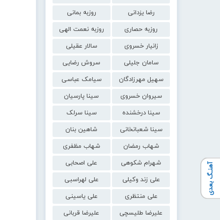
رضا یزدانی
روزبه بمانی
روزبه حصاری
روزبه نعمت الهی
زانیار خسروی
سالار عقیلی
سامان جلیلی
سروش رضایی
سهیل مهرزادگان
سیامک عباسی
سیروان خسروی
سینا پارسیان
سینا درخشنده
سینا سرلک
سینا شعبانخانی
شاهین بنان
شهاب رمضان
شهاب مظفری
شهرام شکوهی
علی اصحابی
آهنـگ بعدی
علی زند وکیلی
علی لهراسبی
علی منتظری
علی یاسینی
علیرضا طلیسچی
علیرضا قربانی