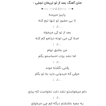
متن آهنگ بعد از تو نریمان نجفی :
●—♩—♪♫♫♪—♩—●
پاییز میرسه
تا بی حضور تو تنها ترم کنه
...♫♩
بعد از تو کی میخواد
اصلا کی می تونه دردامو کم کنه
...♫♩
من عاشق توام
اما نشد برات احساسمو بگم
...♫♩
رفتی نگفته موند
حرفی که میدونی باید به تو بگم
...♫♩
دلم میخواستو نشد دلت نخواست که بیای
...♫♩
یه عمره عاشقتم دیگه ازم چی میخوای