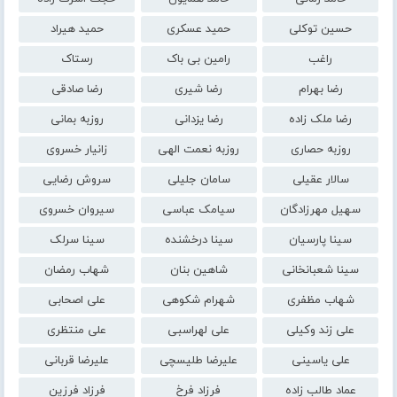
حسین توکلی
حمید عسکری
حمید هیراد
راغب
رامین بی باک
رستاک
رضا بهرام
رضا شیری
رضا صادقی
رضا ملک زاده
رضا یزدانی
روزبه بمانی
روزبه حصاری
روزبه نعمت الهی
زانیار خسروی
سالار عقیلی
سامان جلیلی
سروش رضایی
سهیل مهرزادگان
سیامک عباسی
سیروان خسروی
سینا پارسیان
سینا درخشنده
سینا سرلک
سینا شعبانخانی
شاهین بنان
شهاب رمضان
شهاب مظفری
شهرام شکوهی
علی اصحابی
علی زند وکیلی
علی لهراسبی
علی منتظری
علی یاسینی
علیرضا طلیسچی
علیرضا قربانی
عماد طالب زاده
فرزاد فرخ
فرزاد فرزین