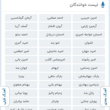
لیست خوانندگان
امین حبیبی
احمد صفایی
آرمان گرشاسبی
آرمین زارعی
آرون افشار
آصف آریا
احسان خواجه امیری
احسان دریادل
احمد سلو
اشوان
امو بند
امید آمری
امید جهان
امید حاجیلی
امیر اعظمی
امیر رشوند
امیرعباس گلاب
امین بانی
امین رستمی
ایهام
ایوان بند
بابک جهانبخش
بابک مافی
بردیا
بنیامین بهادری
بهنام بانی
بهنام صفوی
آهنـگ بعدی
آهنـگ قبلی
پازل بند
پدرام پالیز
پویا بیاتی
پویان جناتی
چارتار
حامد برادران
حامد زمانی
حامد همایون
حجت اشرف زاده