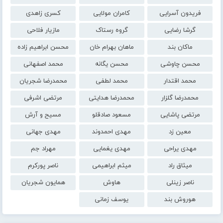
فریدون آسرایی
کامران مولایی
کسری زاهدی
گرشا رضایی
گروه رستاک
مازیار فلاحی
ماکان بند
ماهان بهرام خان
محسن ابراهیم زاده
محسن چاوشی
محسن یگانه
محمد اصفهانی
محمد اقتدار
محمد لطفی
محمدرضا شجریان
محمدرضا گلزار
محمدرضا هدایتی
مرتضی اشرفی
مرتضی پاشایی
مسعود صادقلو
مسیح و آرش
معین زد
مهدی احمدوند
مهدی جهانی
مهدی یراحی
مهدی یغمایی
مهراد جم
میثاق راد
میثم ابراهیمی
ناصر پورکرم
ناصر زینلی
هاوش
همایون شجریان
هوروش بند
یوسف زمانی