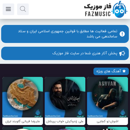
تمامی فعالیت ها مطابق با قوانین جمهوری اسلامی ایران و ستاد
ساماندهی می باشد
پخش آثار هنری شما در سایت فاز موزیک
آهنگ های ویژه
اشوان تو کجایی
علی زندوکیلی خواب پریشان
علیرضا قربانی گلوبند ایران