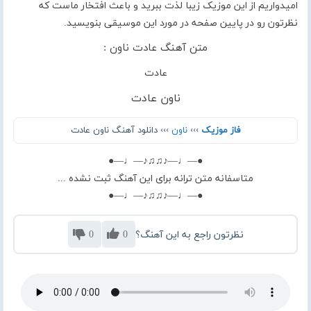
امیدواریم از این موزیک زیبا لذت ببرید و باعث افتخار ماست که
نظرتون رو در پایین صفحه در مورد این موسیقی بنویسید.
متن آهنگ عادت ناون :
عادت
ناون عادت
فاز موزیک
›››
ناون
››› دانلود آهنگ ناون عادت
●—♩—♪♫♫♪—♩—●
متاسفانه متن ترانه برای این آهنگ ثبت نشده ...
●—♩—♪♫♫♪—♩—●
نظرتون راجع به این آهنگ؟
0
0