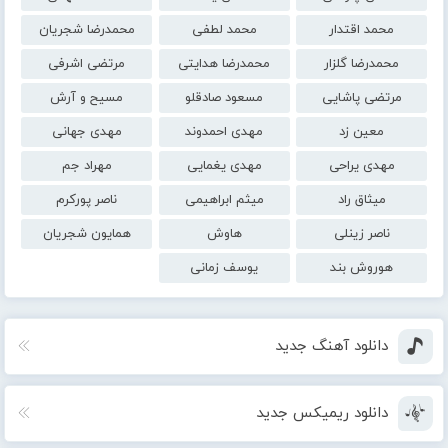
محمد اقتدار
محمد لطفی
محمدرضا شجریان
محمدرضا گلزار
محمدرضا هدایتی
مرتضی اشرفی
مرتضی پاشایی
مسعود صادقلو
مسیح و آرش
معین زد
مهدی احمدوند
مهدی جهانی
مهدی یراحی
مهدی یغمایی
مهراد جم
میثاق راد
میثم ابراهیمی
ناصر پورکرم
ناصر زینلی
هاوش
همایون شجریان
هوروش بند
یوسف زمانی
دانلود آهنگ جدید
دانلود ریمیکس جدید