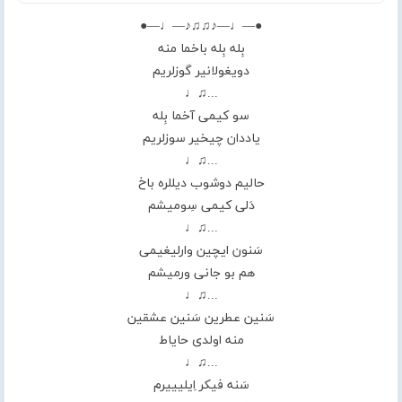
●—♩—♪♫♫♪—♩—●
بِله بِله باخما منه
دویغولانیر گوزلریم
...♫♩
سو کیمی آخما بِله
یاددان چیخیر سوزلریم
...♫♩
حالیم دوشوب دیللره باخ
دَلی کیمی سِومیشم
...♫♩
سَنون ایچین وارلیغیمی
هم بو جانی ورمیشم
...♫♩
سَنین عطرین سَنین عشقین
منه اولدی حایاط
...♫♩
سَنه فیکر اِیلیییرم