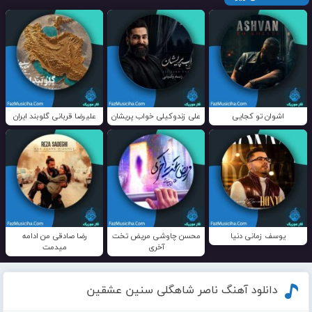
اشوان تو کجایی
علی زندوکیلی خواب پریشان
علیرضا قربانی گلوبند ایران
یوسف زمانی دنیا
محسن چاوشی مریض تخت
رضا صادقی من ادامه
آخری
میدمت
دانلود آهنگ ناصر شاهگلی سنین عشقین