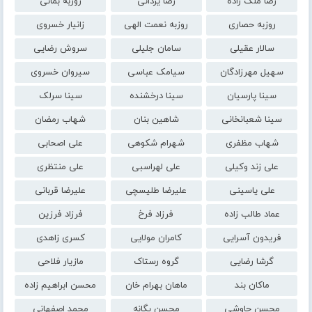
رضا ملک زاده
رضا یزدانی
روزبه بمانی
روزبه حصاری
روزبه نعمت الهی
زانیار خسروی
سالار عقیلی
سامان جلیلی
سروش رضایی
سهیل مهرزادگان
سیامک عباسی
سیروان خسروی
سینا پارسیان
سینا درخشنده
سینا سرلک
سینا شعبانخانی
شاهین بنان
شهاب رمضان
شهاب مظفری
شهرام شکوهی
علی اصحابی
علی زند وکیلی
علی لهراسبی
علی منتظری
علی یاسینی
علیرضا طلیسچی
علیرضا قربانی
عماد طالب زاده
فرزاد فرخ
فرزاد فرزین
فریدون آسرایی
کامران مولایی
کسری زاهدی
گرشا رضایی
گروه رستاک
مازیار فلاحی
ماکان بند
ماهان بهرام خان
محسن ابراهیم زاده
محسن چاوشی
محسن یگانه
محمد اصفهانی