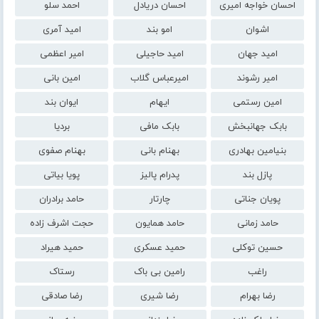
احسان خواجه امیری
احسان دریادل
احمد سلو
اشوان
امو بند
امید آمری
امید جهان
امید حاجیلی
امیر اعظمی
امیر رشوند
امیرعباس گلاب
امین بانی
امین رستمی
ایهام
ایوان بند
بابک جهانبخش
بابک مافی
بردیا
بنیامین بهادری
بهنام بانی
بهنام صفوی
پازل بند
پدرام پالیز
پویا بیاتی
پویان جناتی
چارتار
حامد برادران
حامد زمانی
حامد همایون
حجت اشرف زاده
حسین توکلی
حمید عسکری
حمید هیراد
راغب
رامین بی باک
رستاک
رضا بهرام
رضا شیری
رضا صادقی