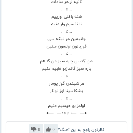
ثانیه لر هر ساعات
...♫♩
سَنه باغلی اورییم
تا نفسیم وار منیم
...♫♩
جانیمین هر تیکه سی
قوربانون اولسون سنین
...♫♩
سَن گِتسن چاره سیز من گاللام
یاره سیز گالمازبو قلبیم منیم
...♫♩
هر شیئدن گوز یومار
باشکاسینا اوز توتار
...♫♩
اولمز بو حیسیم منیم
●—♩—♪♫♫♪—♩—●
نظرتون راجع به این آهنگ؟
0
0