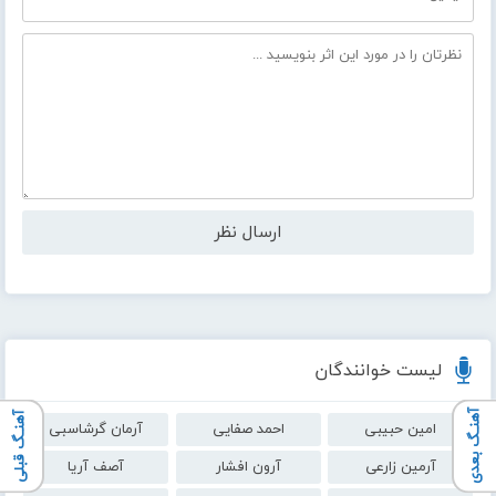
لیست خوانندگان
آهنـگ بعدی
آهنـگ قبلی
امین حبیبی
احمد صفایی
آرمان گرشاسبی
آرمین زارعی
آرون افشار
آصف آریا