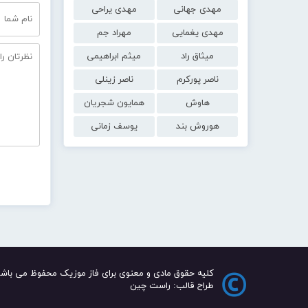
مهدی جهانی
مهدی یراحی
مهدی یغمایی
مهراد جم
میثاق راد
میثم ابراهیمی
ناصر پورکرم
ناصر زینلی
هاوش
همایون شجریان
هوروش بند
یوسف زمانی
کلیه حقوق مادی و معنوی برای فاز موزیک محفوظ می باشد
طراح قالب: راست چین