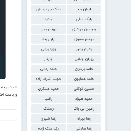
ایوان بند
بابک جهانبخش
بابک مافی
بردیا
بنیامین بهادری
بهنام بانی
بهنام صفوی
پازل بند
پدرام پالیز
پویا بیاتی
پویان جناتی
چارتار
حامد برادران
حامد زمانی
حامد همایون
حجت اشرف زاده
امیدواریم 
حسین توکلی
حمید عسکری
و باعث اف
حمید هیراد
راغب
رامین بی باک
رستاک
رضا بهرام
رضا شیری
رضا صادقی
رضا ملک زاده