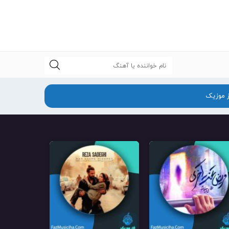
جستجو
ز موزیک