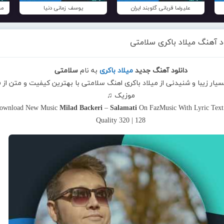
علیرضا قربانی گلوبند ایران
یوسف زمانی دنیا
مح
د آهنگ میلاد باکری سلامتی
دانلود آهنگ جدید
میلاد باکری
به نام
سلامتی
سیار زیبا و شنیدنی از میلاد باکری اهنگ سلامتی با بهترین کیفیت و متن از ف
موزیک ♫
ownload New Music
Milad Backeri
–
Salamati
On FazMusic With Lyric Tex
Quality 320 | 128