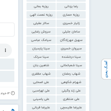
رضا یزدانی
روزبه بمانی
روزبه حصاری
روزبه نعمت الهی
زانیار خسروی
سالار عقیلی
سامان جلیلی
سروش رضایی
سهیل مهرزادگان
سیامک عباسی
سیروان خسروی
سینا پارسیان
سینا درخشنده
سینا سرلک
آهنـگ بعدی
سینا شعبانخانی
شاهین بنان
شهاب رمضان
شهاب مظفری
شهرام شکوهی
علی اصحابی
علی زند وکیلی
علی لهراسبی
۱۳ خرداد ۱۴۰۵
علی منتظری
علی یاسینی
علیرضا طلیسچی
علیرضا قربانی