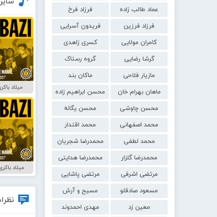
سایر
عماد طالب زاده
فرزاد فرخ
فرزاد فرزین
فریدون آسرایی
کامران مولایی
کسری زاهدی
گرشا رضایی
گروه رستاک
مازیار فلاحی
ماکان بند
میلاد باکر
ماهان بهرام خان
محسن ابراهیم زاده
محسن چاوشی
محسن یگانه
محمد اصفهانی
محمد اقتدار
محمد لطفی
محمدرضا شجریان
محمدرضا گلزار
محمدرضا هدایتی
میلاد باکر
مرتضی اشرفی
مرتضی پاشایی
مسعود صادقلو
مسیح و آرش
نظرات
معین زد
مهدی احمدوند