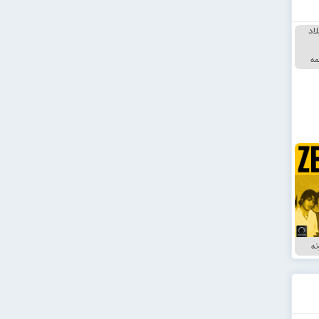
مه
نه