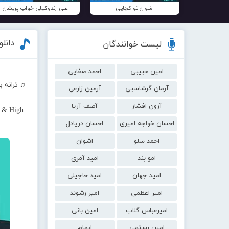
اشوان تو کجایی
علی زندوکیلی خواب پریشان
دانلو
لیست خوانندگان
امین حبیبی
احمد صفایی
♫ ترانه ب
آرمان گرشاسبی
آرمین زارعی
آرون افشار
آصف آریا
t & High
احسان خواجه امیری
احسان دریادل
احمد سلو
اشوان
امو بند
امید آمری
امید جهان
امید حاجیلی
امیر اعظمی
امیر رشوند
امیرعباس گلاب
امین بانی
امین رستمی
ایهام