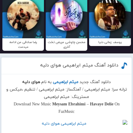
یوسف زمانی دنیا
محسن چاوشی مریض تخت
رضا صادقی من ادامه
آخری
میدمت
دانلود آهنگ میثم ابراهیمی هوای دلیه
دانلود آهنگ جدید
میثم ابراهیمی
به نام
هوای دلیه
ترانه سرا: میثم ابراهیمی / آهنگساز: میثم ابراهیمی / تنظیم ،میکس و
مسترینگ: میثم ابراهیمی
Download New Music
Meysam Ebrahimi
–
Havaye Delie
On
FazMusic