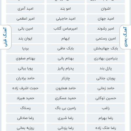
اشوان
امو بند
امید آمری
امید جهان
امید حاجیلی
امیر اعظمی
امیر رشوند
امیرعباس گلاب
امین بانی
آهنـگ بعدی
آهنـگ قبلی
امین رستمی
ایهام
ایوان بند
بابک جهانبخش
بابک مافی
بردیا
بنیامین بهادری
بهنام بانی
بهنام صفوی
پازل بند
پدرام پالیز
پویا بیاتی
پویان جناتی
چارتار
حامد برادران
حامد زمانی
حامد همایون
حجت اشرف زاده
حسین توکلی
حمید عسکری
حمید هیراد
راغب
رامین بی باک
رستاک
رضا بهرام
رضا شیری
رضا صادقی
رضا ملک زاده
رضا یزدانی
روزبه بمانی