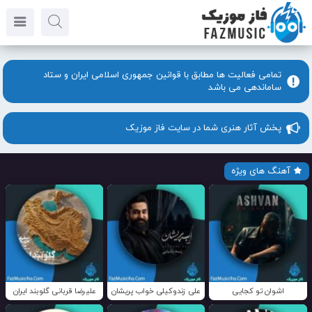
تمامی فعالیت ها مطابق با قوانین جمهوری اسلامی ایران و ستاد
ساماندهی می باشد
پخش آثار هنری شما در سایت فاز موزیک
آهنگ های ویژه
اشوان تو کجایی
علی زندوکیلی خواب پریشان
علیرضا قربانی گلوبند ایران