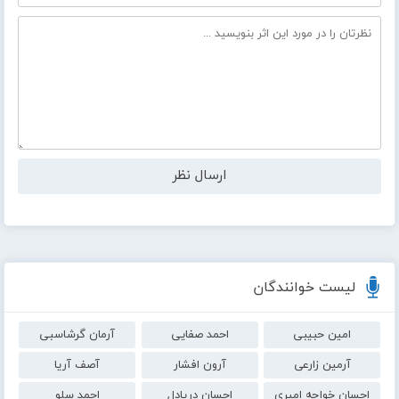
لیست خوانندگان
امین حبیبی
احمد صفایی
آرمان گرشاسبی
آرمین زارعی
آرون افشار
آصف آریا
احسان خواجه امیری
احسان دریادل
احمد سلو