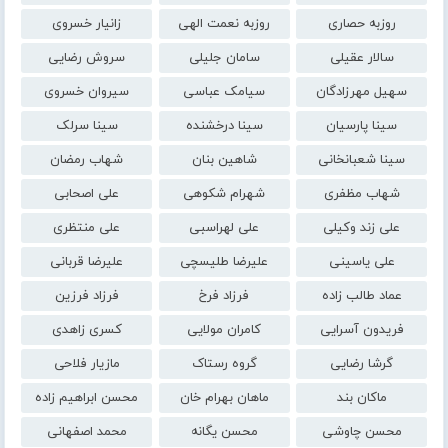
روزبه حصاری
روزبه نعمت الهی
زانیار خسروی
سالار عقیلی
سامان جلیلی
سروش رضایی
سهیل مهرزادگان
سیامک عباسی
سیروان خسروی
سینا پارسیان
سینا درخشنده
سینا سرلک
سینا شعبانخانی
شاهین بنان
شهاب رمضان
شهاب مظفری
شهرام شکوهی
علی اصحابی
علی زند وکیلی
علی لهراسبی
علی منتظری
علی یاسینی
علیرضا طلیسچی
علیرضا قربانی
عماد طالب زاده
فرزاد فرخ
فرزاد فرزین
فریدون آسرایی
کامران مولایی
کسری زاهدی
گرشا رضایی
گروه رستاک
مازیار فلاحی
ماکان بند
ماهان بهرام خان
محسن ابراهیم زاده
محسن چاوشی
محسن یگانه
محمد اصفهانی