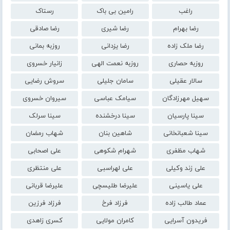
راغب
رامین بی باک
رستاک
رضا بهرام
رضا شیری
رضا صادقی
رضا ملک زاده
رضا یزدانی
روزبه بمانی
روزبه حصاری
روزبه نعمت الهی
زانیار خسروی
سالار عقیلی
سامان جلیلی
سروش رضایی
سهیل مهرزادگان
سیامک عباسی
سیروان خسروی
سینا پارسیان
سینا درخشنده
سینا سرلک
سینا شعبانخانی
شاهین بنان
شهاب رمضان
شهاب مظفری
شهرام شکوهی
علی اصحابی
علی زند وکیلی
علی لهراسبی
علی منتظری
علی یاسینی
علیرضا طلیسچی
علیرضا قربانی
عماد طالب زاده
فرزاد فرخ
فرزاد فرزین
فریدون آسرایی
کامران مولایی
کسری زاهدی