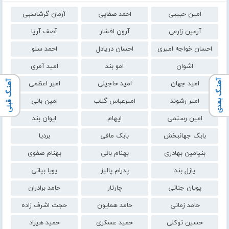
امین حبیبی
احمد صفایی
آرمان گرشاسبی
آرمین زارعی
آرون افشار
آصف آریا
احسان خواجه امیری
احسان دریادل
احمد سلو
اشوان
امو بند
امید آمری
آهنـگ بعدی
آهنـگ قبلی
امید جهان
امید حاجیلی
امیر اعظمی
امیر رشوند
امیرعباس گلاب
امین بانی
امین رستمی
ایهام
ایوان بند
بابک جهانبخش
بابک مافی
بردیا
بنیامین بهادری
بهنام بانی
بهنام صفوی
پازل بند
پدرام پالیز
پویا بیاتی
پویان جناتی
چارتار
حامد برادران
حامد زمانی
حامد همایون
حجت اشرف زاده
حسین توکلی
حمید عسکری
حمید هیراد