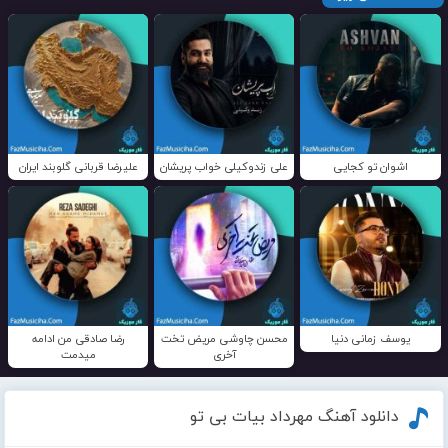
اشوان تو کجایی
علی زندوکیلی خواب پریشان
علیرضا قربانی گلوبند ایران
یوسف زمانی دنیا
محسن چاوشی مریض تخت
رضا صادقی من ادامه
آخری
میدمت
دانلود آهنگ مهرداد بیات بی تو