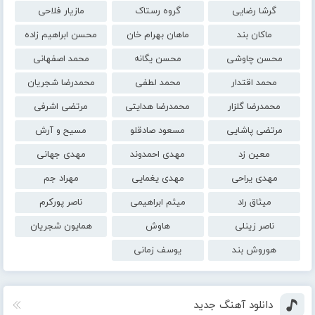
گرشا رضایی
گروه رستاک
مازیار فلاحی
ماکان بند
ماهان بهرام خان
محسن ابراهیم زاده
محسن چاوشی
محسن یگانه
محمد اصفهانی
محمد اقتدار
محمد لطفی
محمدرضا شجریان
محمدرضا گلزار
محمدرضا هدایتی
مرتضی اشرفی
مرتضی پاشایی
مسعود صادقلو
مسیح و آرش
معین زد
مهدی احمدوند
مهدی جهانی
مهدی یراحی
مهدی یغمایی
مهراد جم
میثاق راد
میثم ابراهیمی
ناصر پورکرم
ناصر زینلی
هاوش
همایون شجریان
هوروش بند
یوسف زمانی
دانلود آهنگ جدید