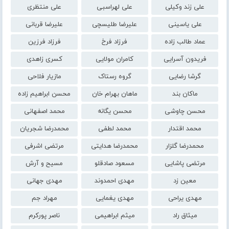
علی زند وکیلی
علی لهراسبی
علی منتظری
علی یاسینی
علیرضا طلیسچی
علیرضا قربانی
عماد طالب زاده
فرزاد فرخ
فرزاد فرزین
فریدون آسرایی
کامران مولایی
کسری زاهدی
گرشا رضایی
گروه رستاک
مازیار فلاحی
ماکان بند
ماهان بهرام خان
محسن ابراهیم زاده
محسن چاوشی
محسن یگانه
محمد اصفهانی
محمد اقتدار
محمد لطفی
محمدرضا شجریان
محمدرضا گلزار
محمدرضا هدایتی
مرتضی اشرفی
مرتضی پاشایی
مسعود صادقلو
مسیح و آرش
معین زد
مهدی احمدوند
مهدی جهانی
مهدی یراحی
مهدی یغمایی
مهراد جم
میثاق راد
میثم ابراهیمی
ناصر پورکرم