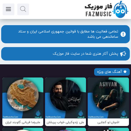
تمامی فعالیت ها مطابق با قوانین جمهوری اسلامی ایران و ستاد
ساماندهی می باشد
پخش آثار هنری شما در سایت فاز موزیک
آهنگ های ویژه
اشوان تو کجایی
علی زندوکیلی خواب پریشان
علیرضا قربانی گلوبند ایران