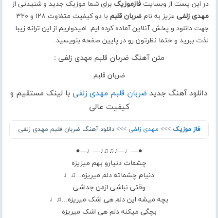
در این پست از وبسایت
فازموزیک
برای شما موزیک جدید و شنیدنی از
مهدی زلفی
عزیز به نام
ضربان قلبم
با دو کیفیت متفاوت ۱۲۸ و ۳۲۰
جهت دانلود و پخش آنلاین آماده کرده ایم. امیدواریم از این ترانه زیبا
لذت ببرید و حتما نظرتون رو در پایین صفحه بنویسید.
متن آهنگ ضربان قلبم مهدی زلفی :
ضربان قلبم
دانلود آهنگ جدید
ضربان قلبم مهدی زلفی
با لینک مستقیم و
کیفیت عالی
فاز موزیک
>>>
مهدی زلفی
>>> دانلود آهنگ ضربان قلبم مهدی زلفی
●—♩—♪♫♫♪—♩—●
چشمات دنیارو بهم میزیزه
دنیام چشماته دلم میریزه...♫♩
وقتی نباشی ازمن جداشی
بچه میشه این دلم هی اشک میریزه...♫♩
بچگی میکنه دلم هی اشک میریزه