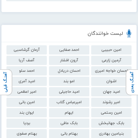
لیست خوانندگان
امین حبیبی
احمد صفایی
آرمان گرشاسبی
آرمین زارعی
آرون افشار
آصف آریا
احسان خواجه امیری
احسان دریادل
احمد سلو
آهنـگ بعدی
آهنـگ قبلی
اشوان
امو بند
امید آمری
امید جهان
امید حاجیلی
امیر اعظمی
امیر رشوند
امیرعباس گلاب
امین بانی
امین رستمی
ایهام
ایوان بند
بابک جهانبخش
بابک مافی
بردیا
بنیامین بهادری
بهنام بانی
بهنام صفوی