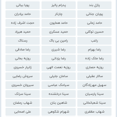
پازل بند
پدرام پالیز
پویا بیاتی
پویان جناتی
چارتار
حامد برادران
حامد زمانی
حامد همایون
حجت اشرف زاده
حسین توکلی
حمید عسکری
حمید هیراد
راغب
رامین بی باک
رستاک
رضا بهرام
رضا شیری
رضا صادقی
رضا ملک زاده
رضا یزدانی
روزبه بمانی
روزبه حصاری
روزبه نعمت الهی
زانیار خسروی
سالار عقیلی
سامان جلیلی
سروش رضایی
سهیل مهرزادگان
سیامک عباسی
سیروان خسروی
سینا پارسیان
سینا درخشنده
سینا سرلک
سینا شعبانخانی
شاهین بنان
شهاب رمضان
شهاب مظفری
شهرام شکوهی
علی اصحابی