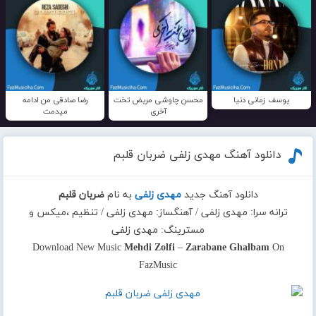
یوسف زمانی دنیا
محسن چاوشی مریض تخت
رضا صادقی من ادامه
آخری
میدمت
دانلود آهنگ مهدی زلفی ضربان قلبم
دانلود آهنگ جدید
مهدی زلفی
به نام
ضربان قلبم
ترانه سرا: مهدی زلفی / آهنگساز: مهدی زلفی / تنظیم ،میکس و
مسترینگ: مهدی زلفی
Download New Music
Mehdi Zolfi
–
Zarabane Ghalbam
On
FazMusic