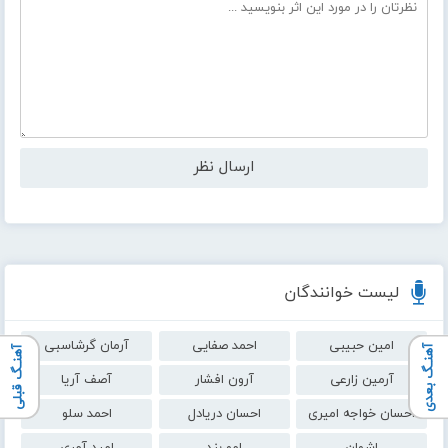
لیست خوانندگان
امین حبیبی
احمد صفایی
آرمان گرشاسبی
آهنـگ بعدی
آهنـگ قبلی
آرمین زارعی
آرون افشار
آصف آریا
احسان خواجه امیری
احسان دریادل
احمد سلو
اشوان
امو بند
امید آمری