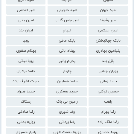
امید جهان
امید حاجیلی
امیر اعظمی
امیر رشوند
امیرعباس گلاب
امین بانی
امین رستمی
ایهام
ایوان بند
بابک جهانبخش
بابک مافی
بردیا
بنیامین بهادری
بهنام بانی
بهنام صفوی
پازل بند
پدرام پالیز
پویا بیاتی
پویان جناتی
چارتار
حامد برادران
حامد زمانی
حامد همایون
حجت اشرف زاده
حسین توکلی
حمید عسکری
حمید هیراد
راغب
رامین بی باک
رستاک
رضا بهرام
رضا شیری
رضا صادقی
رضا ملک زاده
رضا یزدانی
روزبه بمانی
روزبه حصاری
روزبه نعمت الهی
زانیار خسروی