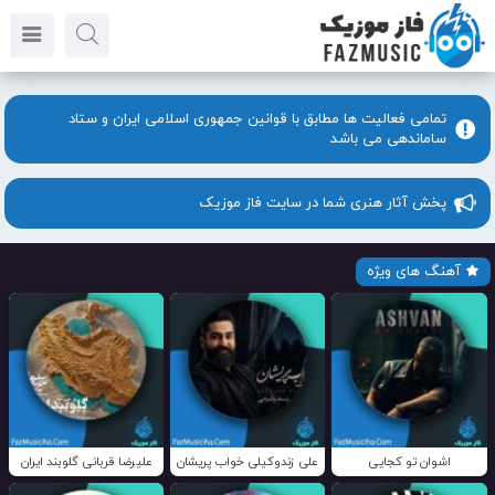
تمامی فعالیت ها مطابق با قوانین جمهوری اسلامی ایران و ستاد
ساماندهی می باشد
پخش آثار هنری شما در سایت فاز موزیک
آهنگ های ویژه
اشوان تو کجایی
علی زندوکیلی خواب پریشان
علیرضا قربانی گلوبند ایران