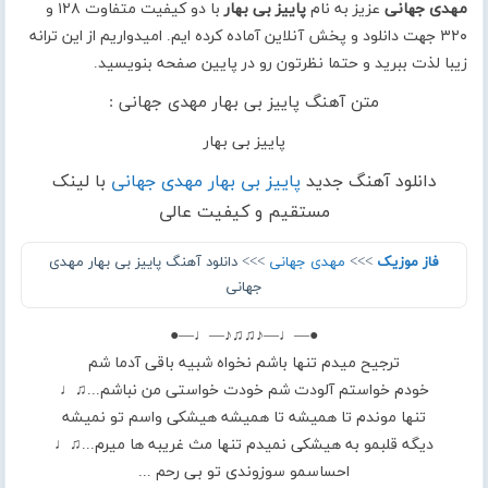
مهدی جهانی
عزیز به نام
پاییز بی بهار
با دو کیفیت متفاوت ۱۲۸ و
۳۲۰ جهت دانلود و پخش آنلاین آماده کرده ایم. امیدواریم از این ترانه
زیبا لذت ببرید و حتما نظرتون رو در پایین صفحه بنویسید.
متن آهنگ پاییز بی بهار مهدی جهانی :
پاییز بی بهار
دانلود آهنگ جدید
پاییز بی بهار مهدی جهانی
با لینک
مستقیم و کیفیت عالی
فاز موزیک
>>>
مهدی جهانی
>>> دانلود آهنگ پاییز بی بهار مهدی
جهانی
●—♩—♪♫♫♪—♩—●
ترجیح میدم تنها باشم نخواه شبیه باقی آدما شم
خودم خواستم آلودت شم خودت خواستی من نباشم...♫♩
تنها موندم تا همیشه تا همیشه هیشکی واسم تو نمیشه
دیگه قلبمو به هیشکی نمیدم تنها مث غریبه ها میرم...♫♩
احساسمو سوزوندی تو بی رحم ...