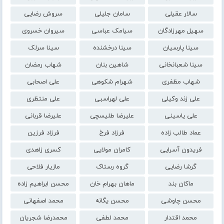
سالار عقیلی
سامان جلیلی
سروش رضایی
سهیل مهرزادگان
سیامک عباسی
سیروان خسروی
سینا پارسیان
سینا درخشنده
سینا سرلک
سینا شعبانخانی
شاهین بنان
شهاب رمضان
شهاب مظفری
شهرام شکوهی
علی اصحابی
علی زند وکیلی
علی لهراسبی
علی منتظری
علی یاسینی
علیرضا طلیسچی
علیرضا قربانی
عماد طالب زاده
فرزاد فرخ
فرزاد فرزین
فریدون آسرایی
کامران مولایی
کسری زاهدی
گرشا رضایی
گروه رستاک
مازیار فلاحی
ماکان بند
ماهان بهرام خان
محسن ابراهیم زاده
محسن چاوشی
محسن یگانه
محمد اصفهانی
محمد اقتدار
محمد لطفی
محمدرضا شجریان