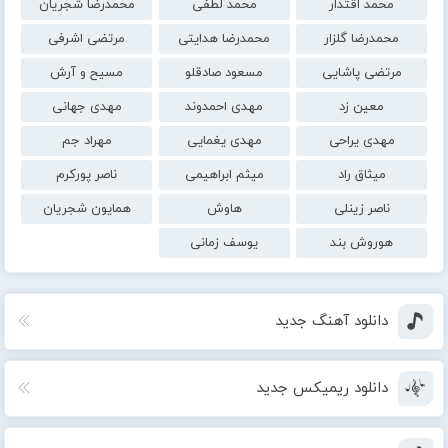
محمد اقتدار
محمد لطفی
محمدرضا شجریان
محمدرضا گلزار
محمدرضا هدایتی
مرتضی اشرفی
مرتضی پاشایی
مسعود صادقلو
مسیح و آرش
معین زد
مهدی احمدوند
مهدی جهانی
مهدی یراحی
مهدی یغمایی
مهراد جم
میثاق راد
میثم ابراهیمی
ناصر پورکرم
ناصر زینلی
هاوش
همایون شجریان
هوروش بند
یوسف زمانی
دانلود آهنگ جدید
دانلود ریمیکس جدید