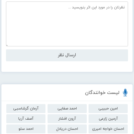
لیست خوانندگان
امین حبیبی
احمد صفایی
آرمان گرشاسبی
آرمین زارعی
آرون افشار
آصف آریا
احسان خواجه امیری
احسان دریادل
احمد سلو