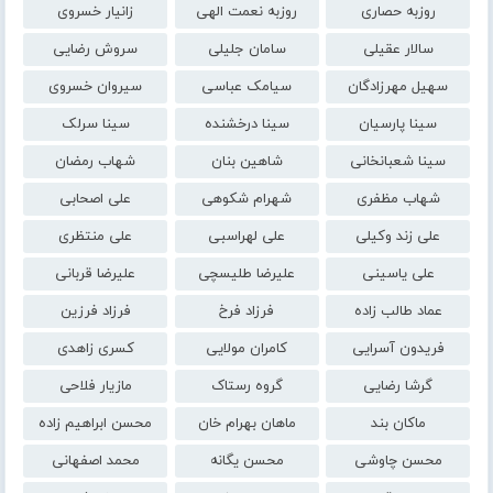
روزبه حصاری
روزبه نعمت الهی
زانیار خسروی
سالار عقیلی
سامان جلیلی
سروش رضایی
سهیل مهرزادگان
سیامک عباسی
سیروان خسروی
سینا پارسیان
سینا درخشنده
سینا سرلک
سینا شعبانخانی
شاهین بنان
شهاب رمضان
شهاب مظفری
شهرام شکوهی
علی اصحابی
علی زند وکیلی
علی لهراسبی
علی منتظری
علی یاسینی
علیرضا طلیسچی
علیرضا قربانی
عماد طالب زاده
فرزاد فرخ
فرزاد فرزین
فریدون آسرایی
کامران مولایی
کسری زاهدی
گرشا رضایی
گروه رستاک
مازیار فلاحی
ماکان بند
ماهان بهرام خان
محسن ابراهیم زاده
محسن چاوشی
محسن یگانه
محمد اصفهانی