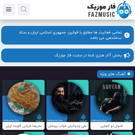
تمامی فعالیت ها مطابق با قوانین جمهوری اسلامی ایران و ستاد
ساماندهی می باشد
پخش آثار هنری شما در سایت فاز موزیک
آهنگ های ویژه
اشوان تو کجایی
علی زندوکیلی خواب پریشان
علیرضا قربانی گلوبند ایران