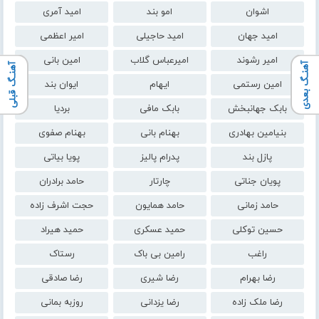
اشوان
امو بند
امید آمری
امید جهان
امید حاجیلی
امیر اعظمی
امیر رشوند
امیرعباس گلاب
امین بانی
آهنـگ بعدی
آهنـگ قبلی
امین رستمی
ایهام
ایوان بند
بابک جهانبخش
بابک مافی
بردیا
بنیامین بهادری
بهنام بانی
بهنام صفوی
پازل بند
پدرام پالیز
پویا بیاتی
پویان جناتی
چارتار
حامد برادران
حامد زمانی
حامد همایون
حجت اشرف زاده
حسین توکلی
حمید عسکری
حمید هیراد
راغب
رامین بی باک
رستاک
رضا بهرام
رضا شیری
رضا صادقی
رضا ملک زاده
رضا یزدانی
روزبه بمانی