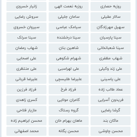
روزبه حصاری
روزبه نعمت الهی
زانیار خسروی
سالار عقیلی
سامان جلیلی
سروش رضایی
سهیل مهرزادگان
سیامک عباسی
سیروان خسروی
سینا پارسیان
سینا درخشنده
سینا سرلک
سینا شعبانخانی
شاهین بنان
شهاب رمضان
شهاب مظفری
شهرام شکوهی
علی اصحابی
علی زند وکیلی
علی لهراسبی
علی منتظری
علی یاسینی
علیرضا طلیسچی
علیرضا قربانی
عماد طالب زاده
فرزاد فرخ
فرزاد فرزین
فریدون آسرایی
کامران مولایی
کسری زاهدی
گرشا رضایی
گروه رستاک
مازیار فلاحی
ماکان بند
ماهان بهرام خان
محسن ابراهیم زاده
محسن چاوشی
محسن یگانه
محمد اصفهانی