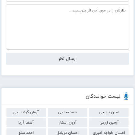
لیست خوانندگان
امین حبیبی
احمد صفایی
آرمان گرشاسبی
آرمین زارعی
آرون افشار
آصف آریا
احسان خواجه امیری
احسان دریادل
احمد سلو