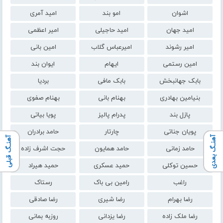
اشوان
امو بند
امید آمری
امید جهان
امید حاجیلی
امیر اعظمی
امیر رشوند
امیرعباس گلاب
امین بانی
امین رستمی
ایهام
ایوان بند
بابک جهانبخش
بابک مافی
بردیا
بنیامین بهادری
بهنام بانی
بهنام صفوی
پازل بند
پدرام پالیز
پویا بیاتی
پویان جناتی
چارتار
حامد برادران
آهنـگ بعدی
آهنـگ قبلی
حامد زمانی
حامد همایون
حجت اشرف زاده
حسین توکلی
حمید عسکری
حمید هیراد
راغب
رامین بی باک
رستاک
رضا بهرام
رضا شیری
رضا صادقی
رضا ملک زاده
رضا یزدانی
روزبه بمانی