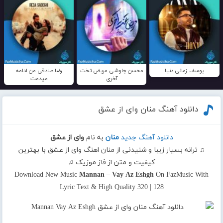
یوسف زمانی دنیا
محسن چاوشی مریض تخت
رضا صادقی من ادامه
آخری
میدمت
دانلود آهنگ منان وای از عشق
دانلود آهنگ جدید
منان
به نام
وای از عشق
♫ ترانه بسیار زیبا و شنیدنی از منان اهنگ وای از عشق با بهترین
کیفیت و متن از فاز موزیک ♫
Download New Music
Mannan
–
Vay Az Eshgh
On FazMusic With
Lyric Text & High Quality 320 | 128