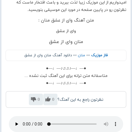
امیدواریم از این موزیک زیبا لذت ببرید و باعث افتخار ماست که
نظرتون رو در پایین صفحه در مورد این موسیقی بنویسید.
متن آهنگ وای از عشق منان :
وای از عشق
منان وای از عشق
فاز موزیک
›››
منان
››› دانلود آهنگ منان وای از عشق
●—♩—♪♫♫♪—♩—●
متاسفانه متن ترانه برای این آهنگ ثبت نشده ...
●—♩—♪♫♫♪—♩—●
نظرتون راجع به این آهنگ؟
0
0