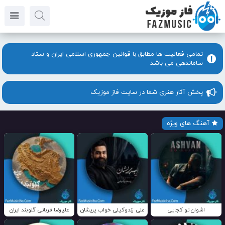
تمامی فعالیت ها مطابق با قوانین جمهوری اسلامی ایران و ستاد
ساماندهی می باشد
پخش آثار هنری شما در سایت فاز موزیک
آهنگ های ویژه
اشوان تو کجایی
علی زندوکیلی خواب پریشان
علیرضا قربانی گلوبند ایران