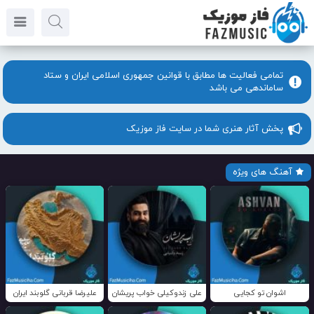
تمامی فعالیت ها مطابق با قوانین جمهوری اسلامی ایران و ستاد
ساماندهی می باشد
پخش آثار هنری شما در سایت فاز موزیک
آهنگ های ویژه
اشوان تو کجایی
علی زندوکیلی خواب پریشان
علیرضا قربانی گلوبند ایران