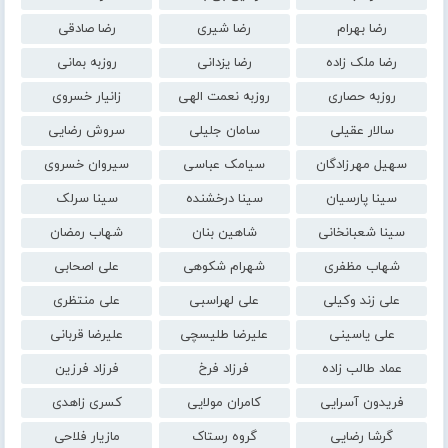
رضا بهرام
رضا شیری
رضا صادقی
رضا ملک زاده
رضا یزدانی
روزبه بمانی
روزبه حصاری
روزبه نعمت الهی
زانیار خسروی
سالار عقیلی
سامان جلیلی
سروش رضایی
سهیل مهرزادگان
سیامک عباسی
سیروان خسروی
سینا پارسیان
سینا درخشنده
سینا سرلک
سینا شعبانخانی
شاهین بنان
شهاب رمضان
شهاب مظفری
شهرام شکوهی
علی اصحابی
علی زند وکیلی
علی لهراسبی
علی منتظری
علی یاسینی
علیرضا طلیسچی
علیرضا قربانی
عماد طالب زاده
فرزاد فرخ
فرزاد فرزین
فریدون آسرایی
کامران مولایی
کسری زاهدی
گرشا رضایی
گروه رستاک
مازیار فلاحی