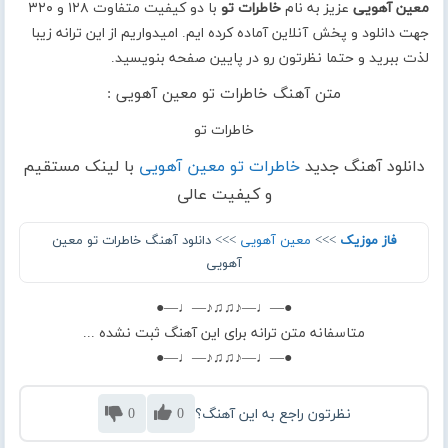
معین آهویی
عزیز به نام
خاطرات تو
با دو کیفیت متفاوت ۱۲۸ و ۳۲۰
جهت دانلود و پخش آنلاین آماده کرده ایم. امیدواریم از این ترانه زیبا
لذت ببرید و حتما نظرتون رو در پایین صفحه بنویسید.
متن آهنگ خاطرات تو معین آهویی :
خاطرات تو
دانلود آهنگ جدید
خاطرات تو معین آهویی
با لینک مستقیم
و کیفیت عالی
فاز موزیک
>>>
معین آهویی
>>> دانلود آهنگ خاطرات تو معین
آهویی
●—♩—♪♫♫♪—♩—●
متاسفانه متن ترانه برای این آهنگ ثبت نشده ...
●—♩—♪♫♫♪—♩—●
نظرتون راجع به این آهنگ؟
0
0