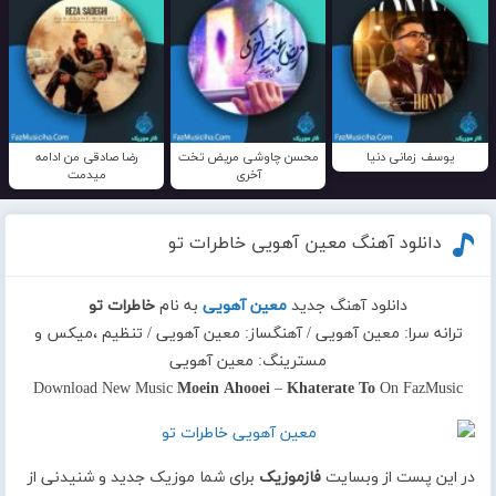
یوسف زمانی دنیا
محسن چاوشی مریض تخت
رضا صادقی من ادامه
آخری
میدمت
دانلود آهنگ معین آهویی خاطرات تو
دانلود آهنگ جدید
معین آهویی
به نام
خاطرات تو
ترانه سرا: معین آهویی / آهنگساز: معین آهویی / تنظیم ،میکس و
مسترینگ: معین آهویی
Download New Music
Moein Ahooei
–
Khaterate To
On FazMusic
در این پست از وبسایت
فازموزیک
برای شما موزیک جدید و شنیدنی از