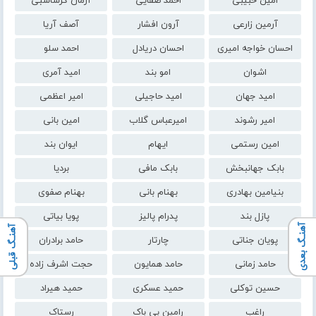
امین حبیبی
احمد صفایی
آرمان گرشاسبی
آرمین زارعی
آرون افشار
آصف آریا
احسان خواجه امیری
احسان دریادل
احمد سلو
اشوان
امو بند
امید آمری
امید جهان
امید حاجیلی
امیر اعظمی
امیر رشوند
امیرعباس گلاب
امین بانی
امین رستمی
ایهام
ایوان بند
بابک جهانبخش
بابک مافی
بردیا
بنیامین بهادری
بهنام بانی
بهنام صفوی
پازل بند
پدرام پالیز
پویا بیاتی
آهنـگ بعدی
آهنـگ قبلی
پویان جناتی
چارتار
حامد برادران
حامد زمانی
حامد همایون
حجت اشرف زاده
حسین توکلی
حمید عسکری
حمید هیراد
راغب
رامین بی باک
رستاک