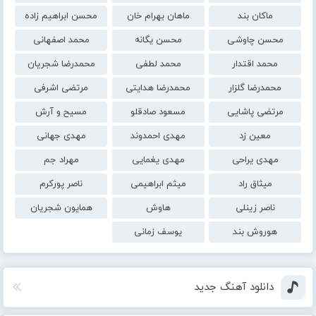
ماکان بند
ماهان بهرام خان
محسن ابراهیم زاده
محسن چاوشی
محسن یگانه
محمد اصفهانی
محمد اقتدار
محمد لطفی
محمدرضا شجریان
محمدرضا گلزار
محمدرضا هدایتی
مرتضی اشرفی
مرتضی پاشایی
مسعود صادقلو
مسیح و آرش
معین زد
مهدی احمدوند
مهدی جهانی
مهدی یراحی
مهدی یغمایی
مهراد جم
میثاق راد
میثم ابراهیمی
ناصر پورکرم
ناصر زینلی
هاوش
همایون شجریان
هوروش بند
یوسف زمانی
دانلود آهنگ جدید