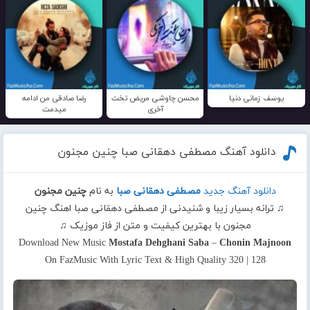
یوسف زمانی دنیا
محسن چاوشی مریض تخت
رضا صادقی من ادامه
آخری
میدمت
دانلود آهنگ مصطفی دهقانی صبا چنین مجنون
دانلود آهنگ جدید
مصطفی دهقانی صبا
به نام
چنین مجنون
♫ ترانه بسیار زیبا و شنیدنی از مصطفی دهقانی صبا اهنگ چنین
مجنون با بهترین کیفیت و متن از فاز موزیک ♫
Download New Music
Mostafa Dehghani Saba
–
Chonin Majnoon
On FazMusic With Lyric Text & High Quality 320 | 128