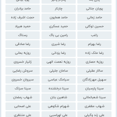
پویان جناتی
چارتار
حامد برادران
حامد زمانی
حامد همایون
حجت اشرف زاده
حسین توکلی
حمید عسکری
حمید هیراد
راغب
رامین بی باک
رستاک
رضا بهرام
رضا شیری
رضا صادقی
رضا ملک زاده
رضا یزدانی
روزبه بمانی
روزبه حصاری
روزبه نعمت الهی
زانیار خسروی
سالار عقیلی
سامان جلیلی
سروش رضایی
سهیل مهرزادگان
سیامک عباسی
سیروان خسروی
سینا پارسیان
سینا درخشنده
سینا سرلک
سینا شعبانخانی
شاهین بنان
شهاب رمضان
شهاب مظفری
شهرام شکوهی
علی اصحابی
علی زند وکیلی
علی لهراسبی
علی منتظری