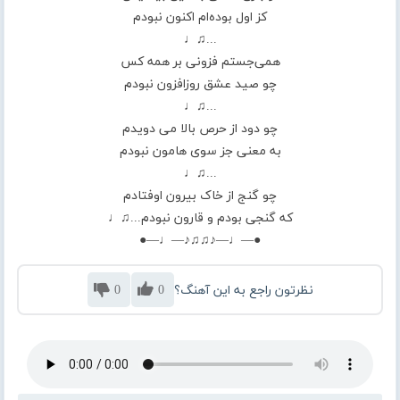
کز اول بوده‌ام اکنون نبودم
...♫♩
همی‌جستم فزونی بر همه کس
چو صید عشق روزافزون نبودم
...♫♩
چو دود از حرص بالا می دویدم
به معنی جز سوی هامون نبودم
...♫♩
چو گنج از خاک بیرون اوفتادم
که گنجی بودم و قارون نبودم...♫♩
●—♩—♪♫♫♪—♩—●
نظرتون راجع به این آهنگ؟
0
0