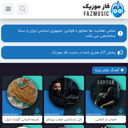
تمامی فعالیت ها مطابق با قوانین جمهوری اسلامی ایران و ستاد
ساماندهی می باشد
پخش آثار هنری شما در سایت فاز موزیک
آهنگ های ویژه
اشوان تو کجایی
علی زندوکیلی خواب پریشان
علیرضا قربانی گلوبند ایران