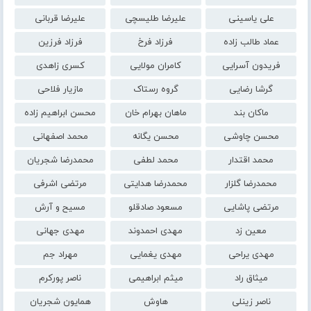
علی یاسینی
علیرضا طلیسچی
علیرضا قربانی
عماد طالب زاده
فرزاد فرخ
فرزاد فرزین
فریدون آسرایی
کامران مولایی
کسری زاهدی
گرشا رضایی
گروه رستاک
مازیار فلاحی
ماکان بند
ماهان بهرام خان
محسن ابراهیم زاده
محسن چاوشی
محسن یگانه
محمد اصفهانی
محمد اقتدار
محمد لطفی
محمدرضا شجریان
محمدرضا گلزار
محمدرضا هدایتی
مرتضی اشرفی
مرتضی پاشایی
مسعود صادقلو
مسیح و آرش
معین زد
مهدی احمدوند
مهدی جهانی
مهدی یراحی
مهدی یغمایی
مهراد جم
میثاق راد
میثم ابراهیمی
ناصر پورکرم
ناصر زینلی
هاوش
همایون شجریان