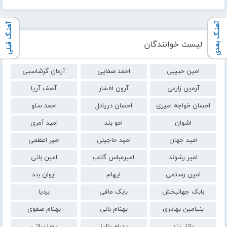
آهنـگ بعدی
آهنـگ قبلی
لیست خوانندگان
امین حبیبی
احمد صفایی
آرمان گرشاسبی
آرمین زارعی
آرون افشار
آصف آریا
احسان خواجه امیری
احسان دریادل
احمد سلو
اشوان
امو بند
امید آمری
امید جهان
امید حاجیلی
امیر اعظمی
امیر رشوند
امیرعباس گلاب
امین بانی
امین رستمی
ایهام
ایوان بند
بابک جهانبخش
بابک مافی
بردیا
بنیامین بهادری
بهنام بانی
بهنام صفوی
پازل بند
پدرام پالیز
پویا بیاتی