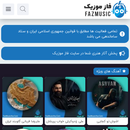
تمامی فعالیت ها مطابق با قوانین جمهوری اسلامی ایران و ستاد
ساماندهی می باشد
پخش آثار هنری شما در سایت فاز موزیک
آهنگ های ویژه
اشوان تو کجایی
علی زندوکیلی خواب پریشان
علیرضا قربانی گلوبند ایران