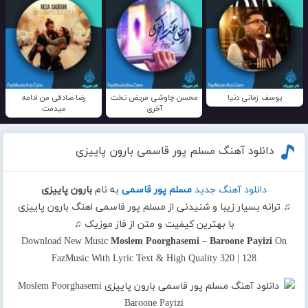
یوسف زمانی دنیا
محسن چاوشی مریض تخت
رضا صادقی من ادامه
آخری
میدمت
دانلود آهنگ مسلم پور قاسمی بارون پاییزی
دانلود آهنگ جدید
مسلم پور قاسمی
به نام
بارون پاییزی
♫ ترانه بسیار زیبا و شنیدنی از مسلم پور قاسمی اهنگ بارون پاییزی
با بهترین کیفیت و متن از فاز موزیک ♫
Download New Music
Moslem Poorghasemi
–
Baroone Payizi
On
FazMusic With Lyric Text & High Quality 320 | 128