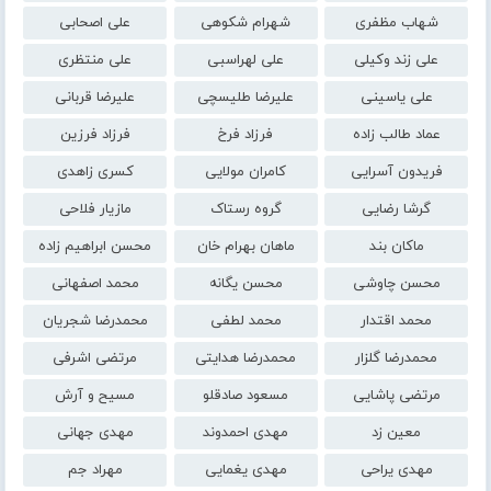
شهاب مظفری
شهرام شکوهی
علی اصحابی
علی زند وکیلی
علی لهراسبی
علی منتظری
علی یاسینی
علیرضا طلیسچی
علیرضا قربانی
عماد طالب زاده
فرزاد فرخ
فرزاد فرزین
فریدون آسرایی
کامران مولایی
کسری زاهدی
گرشا رضایی
گروه رستاک
مازیار فلاحی
ماکان بند
ماهان بهرام خان
محسن ابراهیم زاده
محسن چاوشی
محسن یگانه
محمد اصفهانی
محمد اقتدار
محمد لطفی
محمدرضا شجریان
محمدرضا گلزار
محمدرضا هدایتی
مرتضی اشرفی
مرتضی پاشایی
مسعود صادقلو
مسیح و آرش
معین زد
مهدی احمدوند
مهدی جهانی
مهدی یراحی
مهدی یغمایی
مهراد جم