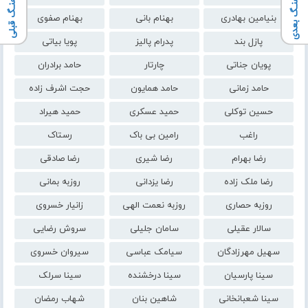
آهنـگ بعدی
آهنـگ قبلی
بنیامین بهادری
بهنام بانی
بهنام صفوی
پازل بند
پدرام پالیز
پویا بیاتی
پویان جناتی
چارتار
حامد برادران
حامد زمانی
حامد همایون
حجت اشرف زاده
حسین توکلی
حمید عسکری
حمید هیراد
راغب
رامین بی باک
رستاک
رضا بهرام
رضا شیری
رضا صادقی
رضا ملک زاده
رضا یزدانی
روزبه بمانی
روزبه حصاری
روزبه نعمت الهی
زانیار خسروی
سالار عقیلی
سامان جلیلی
سروش رضایی
سهیل مهرزادگان
سیامک عباسی
سیروان خسروی
سینا پارسیان
سینا درخشنده
سینا سرلک
سینا شعبانخانی
شاهین بنان
شهاب رمضان