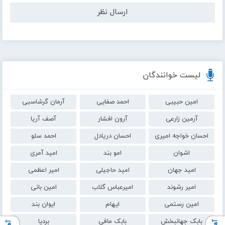
لیست خوانندگان
امین حبیبی
احمد صفایی
آرمان گرشاسبی
آرمین زارعی
آرون افشار
آصف آریا
احسان خواجه امیری
احسان دریادل
احمد سلو
اشوان
امو بند
امید آمری
امید جهان
امید حاجیلی
امیر اعظمی
امیر رشوند
امیرعباس گلاب
امین بانی
امین رستمی
ایهام
ایوان بند
بابک جهانبخش
بابک مافی
بردیا