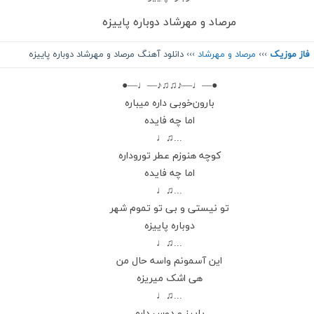
مرصاد و مهرشاد دوباره پاییزه
فاز موزیک
›››
مرصاد و مهرشاد
››› دانلود آهنگ مرصاد و مهرشاد دوباره پاییزه
●—♩—♪♫♫♪—♩—●
بارون‌خوبی داره میباره
اما چه فایده
...♫♩
کوچه هنوزم عطر تو‌رو‌داره
اما چه فایده
...♫♩
تو نیستی و‌ بی تو‌ تموم شهر
دوباره پاییزه
...♫♩
این آسمونم واسه حال من
هی اشک میریزه
...♫♩
پاییز و دوس دارم