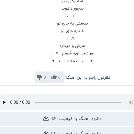
منم بدون تو
بدجور داغونم
...♫♩
نیستی به جای تو
خاطره های تو
...♫♩
سرش و میذاره
هر شب روی شونم...♫♩
●—♩—♪♫♫♪—♩—●
نظرتون راجع به این آهنگ؟
0
0
دانلود آهنگ با کیفیت 320
دانلود آهنگ با کیفیت 128