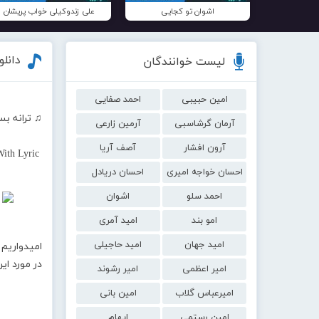
اشوان تو کجایی
علی زندوکیلی خواب پریشان
دانلو
لیست خوانندگان
امین حبیبی
احمد صفایی
♫ ترانه بس
آرمان گرشاسبی
آرمین زارعی
آرون افشار
آصف آریا
ith Lyric
احسان خواجه امیری
احسان دریادل
احمد سلو
اشوان
امو بند
امید آمری
امید جهان
امید حاجیلی
امیدواریم 
در مورد ا
امیر اعظمی
امیر رشوند
امیرعباس گلاب
امین بانی
امین رستمی
ایهام