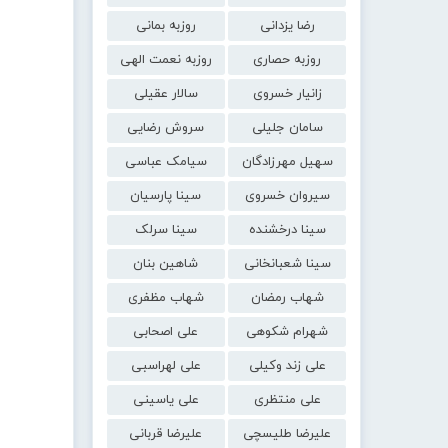
رضا یزدانی
روزبه بمانی
روزبه حصاری
روزبه نعمت الهی
زانیار خسروی
سالار عقیلی
سامان جلیلی
سروش رضایی
سهیل مهرزادگان
سیامک عباسی
سیروان خسروی
سینا پارسیان
سینا درخشنده
سینا سرلک
سینا شعبانخانی
شاهین بنان
شهاب رمضان
شهاب مظفری
شهرام شکوهی
علی اصحابی
علی زند وکیلی
علی لهراسبی
علی منتظری
علی یاسینی
علیرضا طلیسچی
علیرضا قربانی