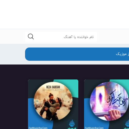
جستجو
ز موزیک