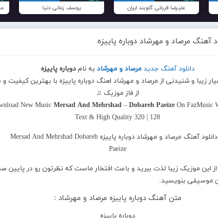
علیرضا قربانی گلوبند ایران
یوسف زمانی دنیا
مح
د آهنگ مرصاد و مهرشاد دوباره پاییزه
دانلود آهنگ جدید
مرصاد و مهرشاد
به نام
دوباره پاییزه
یار زیبا و شنیدنی از مرصاد و مهرشاد اهنگ دوباره پاییزه با بهترین کیفیت و 
از فاز موزیک ♫
wnload New Music
Mersad And Mehrshad
–
Dobareh Paeize
On FazMusic W
Text & High Quality 320 | 128
از این موزیک زیبا لذت ببرید و باعث افتخار ماست که نظرتون رو در پایین ص
ین موسیقی بنویسید.
متن آهنگ دوباره پاییزه مرصاد و مهرشاد :
دوباره پاییزه