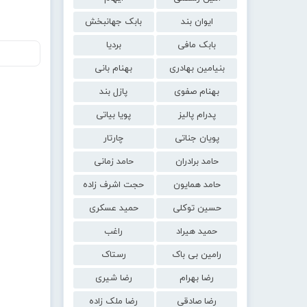
ایوان بند
بابک جهانبخش
بابک مافی
بردیا
بنیامین بهادری
بهنام بانی
بهنام صفوی
پازل بند
پدرام پالیز
پویا بیاتی
پویان جناتی
چارتار
حامد برادران
حامد زمانی
حامد همایون
حجت اشرف زاده
حسین توکلی
حمید عسکری
حمید هیراد
راغب
رامین بی باک
رستاک
رضا بهرام
رضا شیری
رضا صادقی
رضا ملک زاده