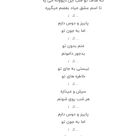
که صاف تو قلب این دیوونه می ره
تا اسم عشق میاد بغضم میگیره
...♫♩
پاییز و دوس دارم
اما به جون تو
...♫♩
منم بدون تو
بدجور داغونم
...♫♩
نیستی به جای تو
خاطره های تو
...♫♩
سرش و میذاره
هر شب روی شونم
...♫♩
پاییز و دوس دارم
اما به جون تو
...♫♩