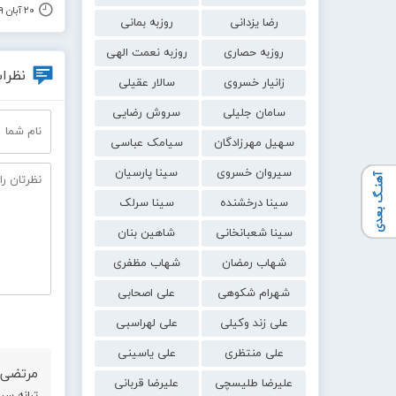
۲۰ آبان ۱۳۹۹
رضا یزدانی
روزبه بمانی
روزبه حصاری
روزبه نعمت الهی
نظرات
زانیار خسروی
سالار عقیلی
سامان جلیلی
سروش رضایی
سهیل مهرزادگان
سیامک عباسی
سیروان خسروی
سینا پارسیان
آهنـگ بعدی
سینا درخشنده
سینا سرلک
سینا شعبانخانی
شاهین بنان
شهاب رمضان
شهاب مظفری
شهرام شکوهی
علی اصحابی
علی زند وکیلی
علی لهراسبی
علی منتظری
علی یاسینی
مرتضی 
علیرضا طلیسچی
علیرضا قربانی