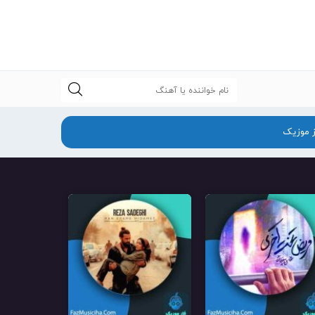
جستجو
ز موزیک