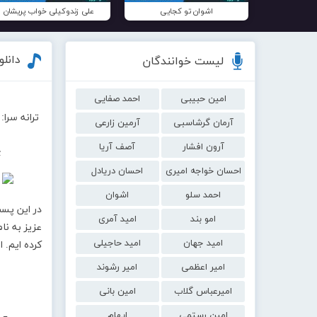
اشوان تو کجایی
علی زندوکیلی خواب پریشان
دانل
لیست خوانندگان
امین حبیبی
احمد صفایی
ترانه سرا
آرمان گرشاسبی
آرمین زارعی
آرون افشار
آصف آریا
c
احسان خواجه امیری
احسان دریادل
احمد سلو
اشوان
در این پس
امو بند
امید آمری
عزیز به نا
امید جهان
امید حاجیلی
کرده ایم. 
امیر اعظمی
امیر رشوند
امیرعباس گلاب
امین بانی
امین رستمی
ایهام