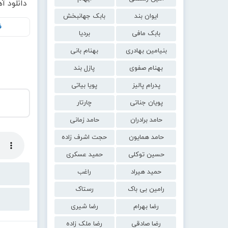
دانلود 
ایوان بند
بابک جهانبخش
ف
بابک مافی
بردیا
بنیامین بهادری
بهنام بانی
بهنام صفوی
پازل بند
پدرام پالیز
پویا بیاتی
پویان جناتی
چارتار
حامد برادران
حامد زمانی
حامد همایون
حجت اشرف زاده
حسین توکلی
حمید عسکری
حمید هیراد
راغب
رامین بی باک
رستاک
رضا بهرام
رضا شیری
رضا صادقی
رضا ملک زاده