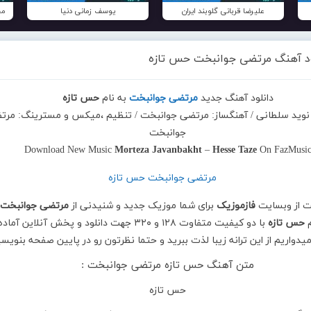
علیرضا قربانی گلوبند ایران
یوسف زمانی دنیا
مح
ود آهنگ مرتضی جوانبخت حس تازه
دانلود آهنگ جدید
مرتضی جوانبخت
به نام
حس تازه
: نوید سلطانی / آهنگساز: مرتضی جوانبخت / تنظیم ،میکس و مسترینگ: مرت
جوانبخت
Download New Music
Morteza Javanbakht
–
Hesse Taze
On FazMusi
ت از وبسایت
فازموزیک
برای شما موزیک جدید و شنیدنی از
مرتضی جوانبخت
م
حس تازه
با دو کیفیت متفاوت ۱۲۸ و ۳۲۰ جهت دانلود و پخش آنلاین آماده
امیدواریم از این ترانه زیبا لذت ببرید و حتما نظرتون رو در پایین صفحه بنویسی
متن آهنگ حس تازه مرتضی جوانبخت :
حس تازه