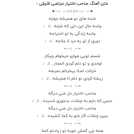
متن آهنگ صاحب اختیار مرتضی اشرفی :
●—♩—♪♫♫♪—♩—●
خنده های تو همیشه جوابه
واسه حال این دلی که خرابه...♫♩
واسه زندگی به تو احتیاجه
دوری از تو یه درد لا علاجه...♫♩
«—♩—»
نفسم تویی هوارو میخوام چیکار
اومدی و تو دلم کردی انفجار...♫♩
خیالت اصلا بیخیالم نمیشه
ریشه کردی تو دلم تا همیشه...♫♩
«—♩—»
صاحب اختیار دل منی دیگه
حسی که دارم به چشات بدجوری شدیده...♫♩
صاحب اختیار دل منی دیگه
ببین چشات کار منو به کجا کشیده...♫♩
«—♩—»
همه چی کمش خوبه تو زیادتم کمه