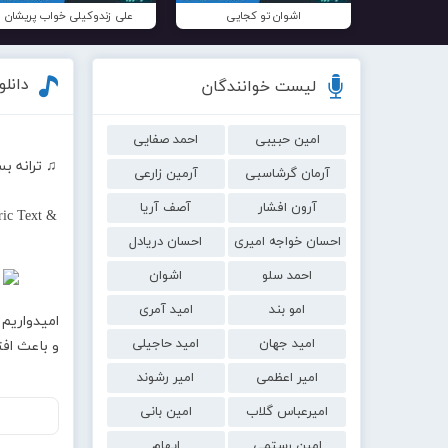
اشوان تو کجایی
علی زندوکیلی خواب پریشان
دانل
لیست خوانندگان
امین حبیبی
احمد صفایی
♫ ترانه ب
آرمان گرشاسبی
آرمین زارعی
آرون افشار
آصف آریا
ic Text &
احسان خواجه امیری
احسان دریادل
احمد سلو
اشوان
امو بند
امید آمری
امیدواریم 
امید جهان
امید حاجیلی
و باعث اف
امیر اعظمی
امیر رشوند
امیرعباس گلاب
امین بانی
امین رستمی
ایهام