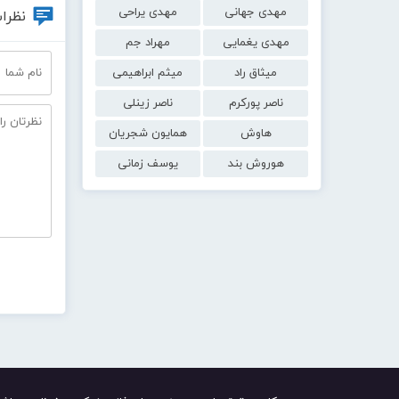
مهدی جهانی
مهدی یراحی
نظرات
مهدی یغمایی
مهراد جم
میثاق راد
میثم ابراهیمی
ناصر پورکرم
ناصر زینلی
هاوش
همایون شجریان
هوروش بند
یوسف زمانی