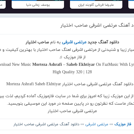
علیرضا قربانی گلوبند ایران
یوسف زمانی دنیا
مح
ود آهنگ مرتضی اشرفی صاحب اختیار
دانلود آهنگ جدید
مرتضی اشرفی
به نام
صاحب اختیار
سیار زیبا و شنیدنی از مرتضی اشرفی اهنگ صاحب اختیار با بهترین کیفیت و 
از فاز موزیک ♫
nload New Music
Morteza Ashrafi
–
Saheb Ekhtiyar
On FazMusic With Lyr
High Quality 320 | 128
از این موزیک زیبا که امروز برای شما در سایت فازموزیک آماده کردیم، لذت ببر
تخار ماست که نظرتون رو در پایین صفحه در مورد این موسیقی بنویسید.
مرتضی اشرفی صاحب اختیار
فاز موزیک
›››
مرتضی اشرفی
››› دانلود آهنگ مرتضی اشرفی صاحب اختیار