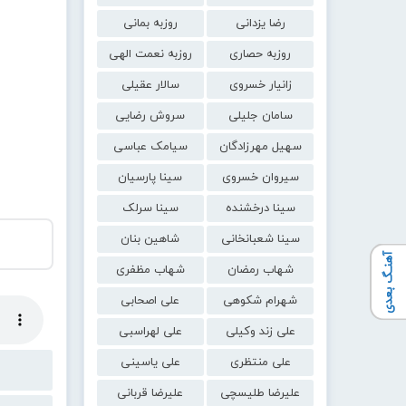
رضا یزدانی
روزبه بمانی
روزبه حصاری
روزبه نعمت الهی
زانیار خسروی
سالار عقیلی
سامان جلیلی
سروش رضایی
سهیل مهرزادگان
سیامک عباسی
سیروان خسروی
سینا پارسیان
سینا درخشنده
سینا سرلک
سینا شعبانخانی
شاهین بنان
آهنـگ بعدی
شهاب رمضان
شهاب مظفری
شهرام شکوهی
علی اصحابی
علی زند وکیلی
علی لهراسبی
علی منتظری
علی یاسینی
علیرضا طلیسچی
علیرضا قربانی