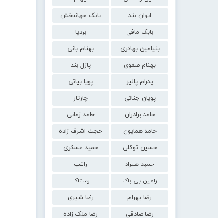
ایوان بند
بابک جهانبخش
بابک مافی
بردیا
بنیامین بهادری
بهنام بانی
بهنام صفوی
پازل بند
پدرام پالیز
پویا بیاتی
پویان جناتی
چارتار
حامد برادران
حامد زمانی
حامد همایون
حجت اشرف زاده
حسین توکلی
حمید عسکری
حمید هیراد
راغب
رامین بی باک
رستاک
رضا بهرام
رضا شیری
رضا صادقی
رضا ملک زاده