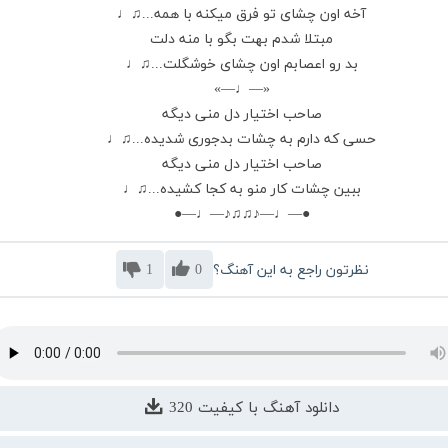
آخه اون چشای تو فرق میکنه با همه...♫♩
مبتلا شدم بهت بگو با منه دلت
بد رو اعصابم اون چشای خوشگلت...♫♩
«—♩—»
صاحب اختیار دل منی دیگه
حسی که دارم به چشات بدجوری شدیده...♫♩
صاحب اختیار دل منی دیگه
ببین چشات کار منو به کجا کشیده...♫♩
●—♩—♪♫♫♪—♩—●
نظرتون راجع به این آهنگ؟
0
1
دانلود آهنگ با کیفیت 320