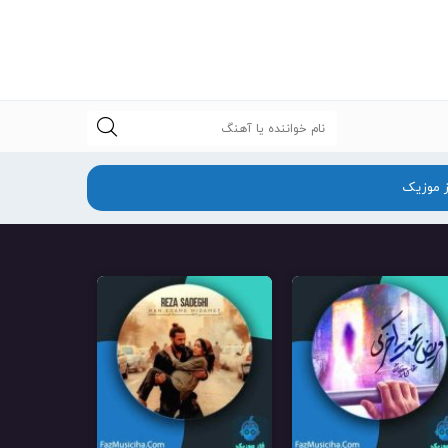
جستجو
ز موزیک