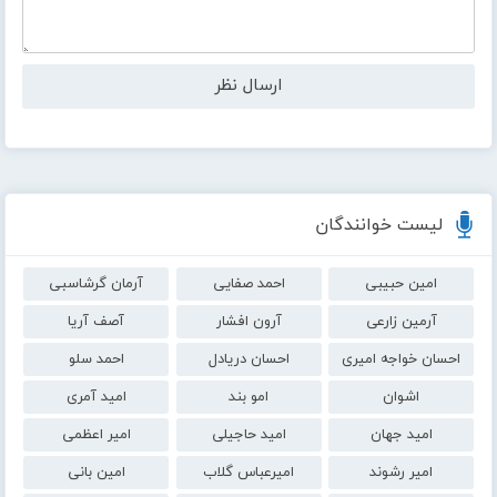
لیست خوانندگان
امین حبیبی
احمد صفایی
آرمان گرشاسبی
آرمین زارعی
آرون افشار
آصف آریا
احسان خواجه امیری
احسان دریادل
احمد سلو
اشوان
امو بند
امید آمری
امید جهان
امید حاجیلی
امیر اعظمی
امیر رشوند
امیرعباس گلاب
امین بانی