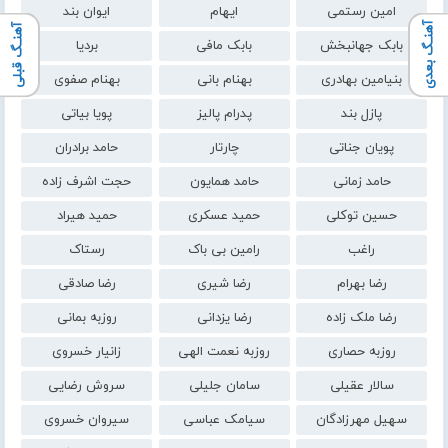
امین رستمی
ایهام
ایوان بند
آهنـگ بعدی
آهنـگ قبلی
بابک جهانبخش
بابک مافی
بردیا
بنیامین بهادری
بهنام بانی
بهنام صفوی
پازل بند
پدرام پالیز
پویا بیاتی
پویان جناتی
چارتار
حامد برادران
حامد زمانی
حامد همایون
حجت اشرف زاده
حسین توکلی
حمید عسکری
حمید هیراد
راغب
رامین بی باک
رستاک
رضا بهرام
رضا شیری
رضا صادقی
رضا ملک زاده
رضا یزدانی
روزبه بمانی
روزبه حصاری
روزبه نعمت الهی
زانیار خسروی
سالار عقیلی
سامان جلیلی
سروش رضایی
سهیل مهرزادگان
سیامک عباسی
سیروان خسروی