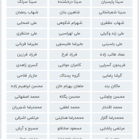
سینا پارسیان
سینا درخشنده
سینا سرلک
سینا شعبانخانی
شاهین بنان
شهاب رمضان
شهاب مظفری
شهرام شکوهی
علی اصحابی
علی زند وکیلی
علی لهراسبی
علی منتظری
علی یاسینی
علیرضا طلیسچی
علیرضا قربانی
عماد طالب زاده
فرزاد فرخ
فرزاد فرزین
فریدون آسرایی
کامران مولایی
کسری زاهدی
گرشا رضایی
گروه رستاک
مازیار فلاحی
ماکان بند
ماهان بهرام خان
محسن ابراهیم زاده
محسن چاوشی
محسن یگانه
محمد اصفهانی
محمد اقتدار
محمد لطفی
محمدرضا شجریان
محمدرضا گلزار
محمدرضا هدایتی
مرتضی اشرفی
مرتضی پاشایی
مسعود صادقلو
مسیح و آرش
معین زد
مهدی احمدوند
مهدی جهانی