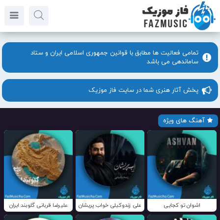
تمامی فعالیت ها مطابق با قوانین جمهوری اسلامی ایران و ستاد
ساماندهی می باشد
پخش آثار هنری شما در سایت فاز موزیک
آهنگ های ویژه
اشوان تو کجایی
علی زندوکیلی خواب پریشان
علیرضا قربانی گلوبند ایران