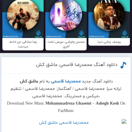
یوسف زمانی دنیا
محسن چاوشی مریض تخت
رضا صادقی من ادامه
آخری
میدمت
دانلود آهنگ محمدرضا قاسمی عاشق کش
دانلود آهنگ جدید
محمدرضا قاسمی
به نام
عاشق کش
ترانه سرا: محمدرضا قاسمی / آهنگساز: محمدرضا قاسمی / تنظیم
،میکس و مسترینگ: محمدرضا قاسمی
Download New Music
Mohammadreza Ghasemi
–
Ashegh Kosh
On
FazMusic