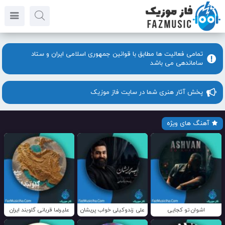
تمامی فعالیت ها مطابق با قوانین جمهوری اسلامی ایران و ستاد
ساماندهی می باشد
پخش آثار هنری شما در سایت فاز موزیک
آهنگ های ویژه
اشوان تو کجایی
علی زندوکیلی خواب پریشان
علیرضا قربانی گلوبند ایران