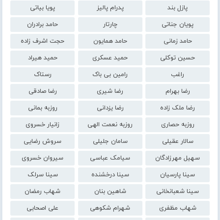
پازل بند
پدرام پالیز
پویا بیاتی
پویان جناتی
چارتار
حامد برادران
حامد زمانی
حامد همایون
حجت اشرف زاده
حسین توکلی
حمید عسکری
حمید هیراد
راغب
رامین بی باک
رستاک
رضا بهرام
رضا شیری
رضا صادقی
رضا ملک زاده
رضا یزدانی
روزبه بمانی
روزبه حصاری
روزبه نعمت الهی
زانیار خسروی
سالار عقیلی
سامان جلیلی
سروش رضایی
سهیل مهرزادگان
سیامک عباسی
سیروان خسروی
سینا پارسیان
سینا درخشنده
سینا سرلک
سینا شعبانخانی
شاهین بنان
شهاب رمضان
شهاب مظفری
شهرام شکوهی
علی اصحابی