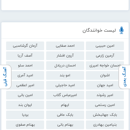
لیست خوانندگان
امین حبیبی
احمد صفایی
آرمان گرشاسبی
آرمین زارعی
آرون افشار
آصف آریا
احسان خواجه امیری
احسان دریادل
احمد سلو
آهنـگ بعدی
آهنـگ قبلی
اشوان
امو بند
امید آمری
امید جهان
امید حاجیلی
امیر اعظمی
امیر رشوند
امیرعباس گلاب
امین بانی
امین رستمی
ایهام
ایوان بند
بابک جهانبخش
بابک مافی
بردیا
بنیامین بهادری
بهنام بانی
بهنام صفوی