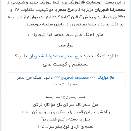
در این پست از وبسایت
فازموزیک
برای شما موزیک جدید و شنیدنی از
محمدرضا شجریان
عزیز به نام
مرغ سحر
با دو کیفیت متفاوت ۱۲۸ و
۳۲۰ جهت دانلود و پخش آنلاین آماده کرده ایم. امیدواریم از این ترانه
زیبا لذت ببرید و حتما نظرتون رو در پایین صفحه بنویسید.
متن آهنگ مرغ سحر محمدرضا شجریان :
مرغ سحر
دانلود آهنگ جدید
مرغ سحر محمدرضا شجریان
با لینک
مستقیم و کیفیت عالی
فاز موزیک
>>>
محمدرضا شجریان
>>> دانلود آهنگ مرغ سحر
محمدرضا شجریان
●—♩—♪♫♫♪—♩—●
مرغ سحر ناله سر کن داغ مرا تازه تر کن
ز آه شرر بار این قفس را بر شکن و زیر و زبر کن...♫♩
بلبل پر بسته ز کنج قفس درآ
نغمه ی آزادی نوع بشر سرآ...♫♩