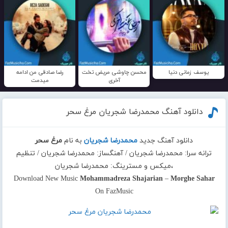
یوسف زمانی دنیا
محسن چاوشی مریض تخت
رضا صادقی من ادامه
آخری
میدمت
دانلود آهنگ محمدرضا شجریان مرغ سحر
دانلود آهنگ جدید
محمدرضا شجریان
به نام
مرغ سحر
ترانه سرا: محمدرضا شجریان / آهنگساز: محمدرضا شجریان / تنظیم
،میکس و مسترینگ: محمدرضا شجریان
Download New Music
Mohammadreza Shajarian
–
Morghe Sahar
On FazMusic