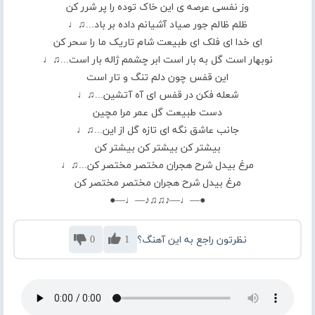
وز نفسی عرصه ی این خاک توده را پر شرر کن
ظلم ظالم جور صیاد آشیانم داده بر باد...♫♩
ای خدا ای فلک ای طبیعت شام تاریک ما را سحر کن
نوبهار است گل به بار است ابر چشمم ژاله بار است...♫♩
این قفس چون دلم تنگ و تار است
شعله فکن در قفس ای آه آتشین...♫♩
دست طبیعت گل عمر مرا مچین
جانب عاشق نگه ای تازه گل از این...♫♩
بیشتر کن بیشتر کن بیشتر کن
مرغ بیدل شرح هجران مختصر مختصر کن...♫♩
مرغ بیدل شرح هجران مختصر مختصر کن
●—♩—♪♫♫♪—♩—●
نظرتون راجع به این آهنگ؟
1
0