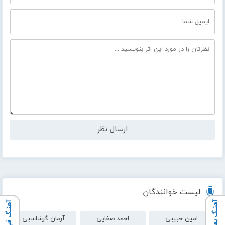
لیست خوانندگان
آهنـگ بعدی
آهنـگ قبلی
امین حبیبی
احمد صفایی
آرمان گرشاسبی