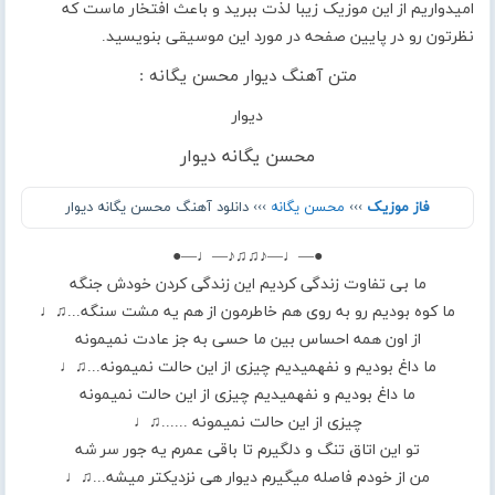
امیدواریم از این موزیک زیبا لذت ببرید و باعث افتخار ماست که
نظرتون رو در پایین صفحه در مورد این موسیقی بنویسید.
متن آهنگ دیوار محسن یگانه :
دیوار
محسن یگانه دیوار
فاز موزیک
›››
محسن یگانه
››› دانلود آهنگ محسن یگانه دیوار
●—♩—♪♫♫♪—♩—●
ما بی تفاوت زندگی کردیم این زندگی کردن خودش جنگه
ما کوه بودیم رو به روی هم خاطرمون از هم یه مشت سنگه...♫♩
از اون همه احساس بین ما حسی به جز عادت نمیمونه
ما داغ بودیم و نفهمیدیم چیزی از این حالت نمیمونه...♫♩
ما داغ بودیم و نفهمیدیم چیزی از این حالت نمیمونه
چیزی از این حالت نمیمونه ......♫♩
تو این اتاق تنگ و دلگیرم تا باقی عمرم یه جور سر شه
من از خودم فاصله میگیرم دیوار هی نزدیکتر میشه...♫♩