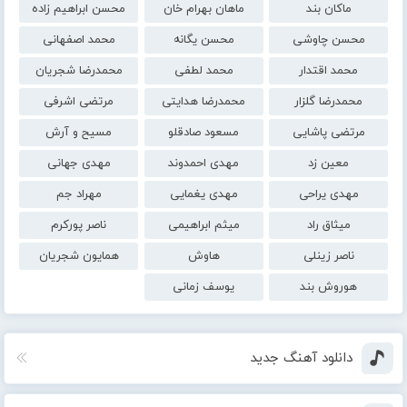
ماکان بند
ماهان بهرام خان
محسن ابراهیم زاده
محسن چاوشی
محسن یگانه
محمد اصفهانی
محمد اقتدار
محمد لطفی
محمدرضا شجریان
محمدرضا گلزار
محمدرضا هدایتی
مرتضی اشرفی
مرتضی پاشایی
مسعود صادقلو
مسیح و آرش
معین زد
مهدی احمدوند
مهدی جهانی
مهدی یراحی
مهدی یغمایی
مهراد جم
میثاق راد
میثم ابراهیمی
ناصر پورکرم
ناصر زینلی
هاوش
همایون شجریان
هوروش بند
یوسف زمانی
دانلود آهنگ جدید