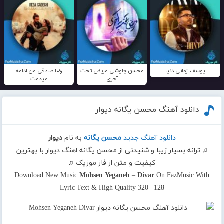
یوسف زمانی دنیا
محسن چاوشی مریض تخت
رضا صادقی من ادامه
آخری
میدمت
دانلود آهنگ محسن یگانه دیوار
دانلود آهنگ جدید
محسن یگانه
به نام
دیوار
♫ ترانه بسیار زیبا و شنیدنی از محسن یگانه اهنگ دیوار با بهترین
کیفیت و متن از فاز موزیک ♫
Download New Music
Mohsen Yeganeh
–
Divar
On FazMusic With
Lyric Text & High Quality 320 | 128