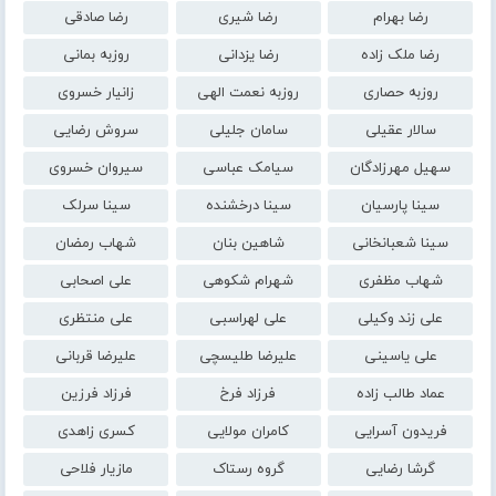
رضا بهرام
رضا شیری
رضا صادقی
رضا ملک زاده
رضا یزدانی
روزبه بمانی
روزبه حصاری
روزبه نعمت الهی
زانیار خسروی
سالار عقیلی
سامان جلیلی
سروش رضایی
سهیل مهرزادگان
سیامک عباسی
سیروان خسروی
سینا پارسیان
سینا درخشنده
سینا سرلک
سینا شعبانخانی
شاهین بنان
شهاب رمضان
شهاب مظفری
شهرام شکوهی
علی اصحابی
علی زند وکیلی
علی لهراسبی
علی منتظری
علی یاسینی
علیرضا طلیسچی
علیرضا قربانی
عماد طالب زاده
فرزاد فرخ
فرزاد فرزین
فریدون آسرایی
کامران مولایی
کسری زاهدی
گرشا رضایی
گروه رستاک
مازیار فلاحی