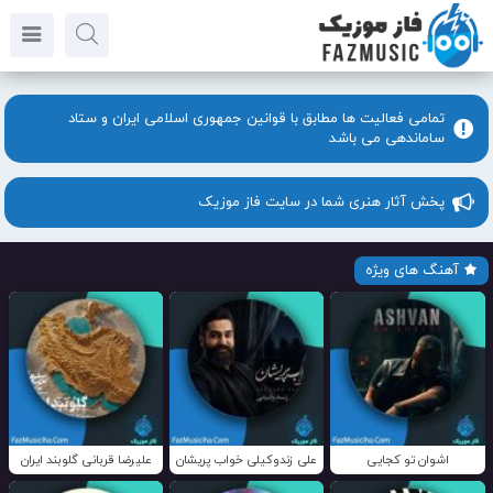
تمامی فعالیت ها مطابق با قوانین جمهوری اسلامی ایران و ستاد
ساماندهی می باشد
پخش آثار هنری شما در سایت فاز موزیک
آهنگ های ویژه
اشوان تو کجایی
علی زندوکیلی خواب پریشان
علیرضا قربانی گلوبند ایران