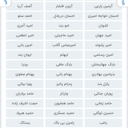
آرمین زارعی
آرون افشار
آصف آریا
احسان خواجه امیری
احسان دریادل
احمد سلو
اشوان
امو بند
امید آمری
امید جهان
امید حاجیلی
امیر اعظمی
امیر رشوند
امیرعباس گلاب
امین بانی
امین رستمی
ایهام
ایوان بند
بابک جهانبخش
بابک مافی
بردیا
بنیامین بهادری
بهنام بانی
بهنام صفوی
پازل بند
پدرام پالیز
پویا بیاتی
پویان جناتی
چارتار
حامد برادران
حامد زمانی
حامد همایون
حجت اشرف زاده
حسین توکلی
حمید عسکری
حمید هیراد
راغب
رامین بی باک
رستاک