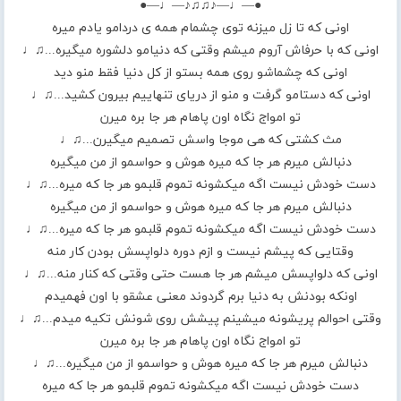
●—♩—♪♫♫♪—♩—●
اونی که تا زل میزنه توی چشمام همه ی دردامو یادم میره
اونی که با حرفاش آروم میشم وقتی که دنیامو دلشوره میگیره...♫♩
اونی که چشماشو روی همه بستو از کل دنیا فقط منو دید
اونی که دستامو گرفت و منو از دریای تنهاییم بیرون کشید...♫♩
تو امواج نگاه اون پاهام هر جا بره میرن
مث کشتی که هی موجا واسش تصمیم میگیرن...♫♩
دنبالش میرم هر جا که میره هوش و حواسمو از من میگیره
دست خودش نیست اگه میکشونه تموم قلبمو هر جا که میره...♫♩
دنبالش میرم هر جا که میره هوش و حواسمو از من میگیره
دست خودش نیست اگه میکشونه تموم قلبمو هر جا که میره...♫♩
وقتایی که پیشم نیست و ازم دوره دلواپسش بودن کار منه
اونی که دلواپسش میشم هر جا هست حتی وقتی که کنار منه...♫♩
اونکه بودنش به دنیا برم گردوند معنی عشقو با اون فهمیدم
وقتی احوالم پریشونه میشینم پیشش روی شونش تکیه میدم...♫♩
تو امواج نگاه اون پاهام هر جا بره میرن
دنبالش میرم هر جا که میره هوش و حواسمو از من میگیره...♫♩
دست خودش نیست اگه میکشونه تموم قلبمو هر جا که میره