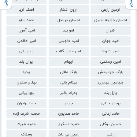
آرمین زارعی
آرون افشار
آصف آریا
احسان خواجه امیری
احسان دریادل
احمد سلو
اشوان
امو بند
امید آمری
امید جهان
امید حاجیلی
امیر اعظمی
امیر رشوند
امیرعباس گلاب
امین بانی
امین رستمی
ایهام
ایوان بند
بابک جهانبخش
بابک مافی
بردیا
بنیامین بهادری
بهنام بانی
بهنام صفوی
پازل بند
پدرام پالیز
پویا بیاتی
پویان جناتی
چارتار
حامد برادران
حامد زمانی
حامد همایون
حجت اشرف زاده
حسین توکلی
حمید عسکری
حمید هیراد
راغب
رامین بی باک
رستاک