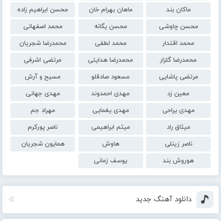
ماکان بند
ماهان بهرام خان
محسن ابراهیم زاده
محسن چاوشی
محسن یگانه
محمد اصفهانی
محمد اقتدار
محمد لطفی
محمدرضا شجریان
محمدرضا گلزار
محمدرضا هدایتی
مرتضی اشرفی
مرتضی پاشایی
مسعود صادقلو
مسیح و آرش
معین زد
مهدی احمدوند
مهدی جهانی
مهدی یراحی
مهدی یغمایی
مهراد جم
میثاق راد
میثم ابراهیمی
ناصر پورکرم
ناصر زینلی
هاوش
همایون شجریان
هوروش بند
یوسف زمانی
دانلود آهنگ جدید