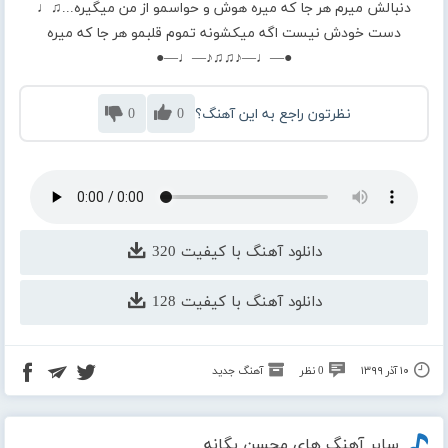
دنبالش میرم هر جا که میره هوش و حواسمو از من میگیره...♫♩
دست خودش نیست اگه میکشونه تموم قلبمو هر جا که میره
●—♩—♪♫♫♪—♩—●
نظرتون راجع به این آهنگ؟
0
0
دانلود آهنگ با کیفیت 320
دانلود آهنگ با کیفیت 128
۱۰ آذر ۱۳۹۹
0 نظر
آهنگ جدید
سایر آهنگ های محسن یگانه