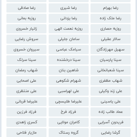
رضا بهرام
رضا شیری
رضا صادقی
رضا ملک زاده
رضا یزدانی
روزبه بمانی
روزبه حصاری
روزبه نعمت الهی
زانیار خسروی
سالار عقیلی
سامان جلیلی
سروش رضایی
سهیل مهرزادگان
سیامک عباسی
سیروان خسروی
سینا پارسیان
سینا درخشنده
سینا سرلک
سینا شعبانخانی
شاهین بنان
شهاب رمضان
شهاب مظفری
شهرام شکوهی
علی اصحابی
علی زند وکیلی
علی لهراسبی
علی منتظری
علی یاسینی
علیرضا طلیسچی
علیرضا قربانی
عماد طالب زاده
فرزاد فرخ
فرزاد فرزین
فریدون آسرایی
کامران مولایی
کسری زاهدی
گرشا رضایی
گروه رستاک
مازیار فلاحی