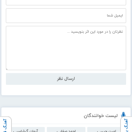
لیست خوانندگان
آهنـگ بعدی
آهنـگ قبلی
امین حبیبی
احمد صفایی
آرمان گرشاسبی