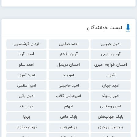
لیست خوانندگان
امین حبیبی
احمد صفایی
آرمان گرشاسبی
آرمین زارعی
آرون افشار
آصف آریا
احسان خواجه امیری
احسان دریادل
احمد سلو
اشوان
امو بند
امید آمری
امید جهان
امید حاجیلی
امیر اعظمی
امیر رشوند
امیرعباس گلاب
امین بانی
امین رستمی
ایهام
ایوان بند
بابک جهانبخش
بابک مافی
بردیا
بنیامین بهادری
بهنام بانی
بهنام صفوی