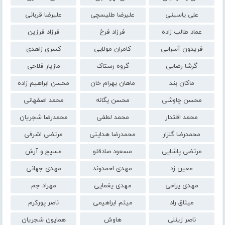
علی یاسینی
علیرضا طلیسچی
علیرضا قربانی
عماد طالب زاده
فرزاد فرخ
فرزاد فرزین
فریدون آسرایی
کامران مولایی
کسری زاهدی
گرشا رضایی
گروه رستاک
مازیار فلاحی
ماکان بند
ماهان بهرام خان
محسن ابراهیم زاده
محسن چاوشی
محسن یگانه
محمد اصفهانی
محمد اقتدار
محمد لطفی
محمدرضا شجریان
محمدرضا گلزار
محمدرضا هدایتی
مرتضی اشرفی
مرتضی پاشایی
مسعود صادقلو
مسیح و آرش
معین زد
مهدی احمدوند
مهدی جهانی
مهدی یراحی
مهدی یغمایی
مهراد جم
میثاق راد
میثم ابراهیمی
ناصر پورکرم
ناصر زینلی
هاوش
همایون شجریان