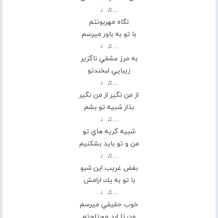
...♫♩
نگاه مهربونتم
با تو به باور ميرسم
...♫♩
به مرز عشقي ناگزير
زيبايي لبخندتو
...♫♩
از من نگير از من نگير
بذار شبيه تو بشم
...♫♩
شبيه گريه هاي تو
من و تو بايد بشكنيم
...♫♩
بغض غريب اين شبو
با تو به يك ارامش
...♫♩
خوب حقيقي ميرسم
من تا ابد محتاجتم