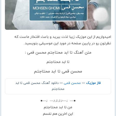
امیدواریم از این موزیک زیبا لذت ببرید و باعث افتخار ماست که
نظرتون رو در پایین صفحه در مورد این موسیقی بنویسید.
متن آهنگ تا ابد محتاجتم محسن قمی :
تا ابد محتاجتم
محسن قمی تا ابد محتاجتم
فاز موزیک
›››
محسن قمی
››› دانلود آهنگ محسن قمی تا ابد
محتاجتم
●—♩—♪♫♫♪—♩—●
من تا ابد محتاجتم
اين اخرين هم نفسم