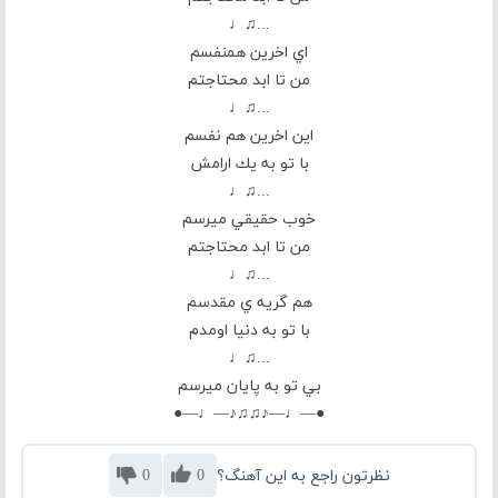
...♫♩
اي اخرين همنفسم
من تا ابد محتاجتم
...♫♩
اين اخرين هم نفسم
با تو به يك ارامش
...♫♩
خوب حقيقي ميرسم
من تا ابد محتاجتم
...♫♩
هم گريه ي مقدسم
با تو به دنيا اومدم
...♫♩
بي تو به پايان ميرسم
●—♩—♪♫♫♪—♩—●
نظرتون راجع به این آهنگ؟
0
0