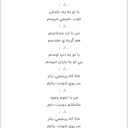
...♫♩
با تو به يك ارامش
خوب حقيقي ميرسم
...♫♩
من تا ابد محتاجتم
هم گريه ي مقدسم
...♫♩
با تو به دنيا اومدم
بي تو به پايان ميرسم
...♫♩
حالا كه پيشمي بذار
سر روي شونت بذارم
...♫♩
من با تموم وجود
عاشقتم دوست دارم
...♫♩
حالا كه پيشمي بذار
سر روي شونت بذارم