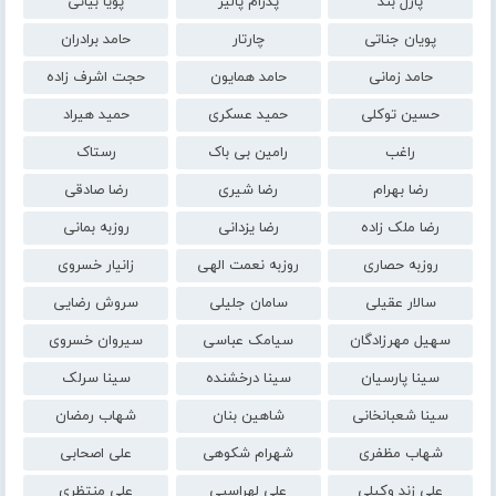
پازل بند
پدرام پالیز
پویا بیاتی
پویان جناتی
چارتار
حامد برادران
حامد زمانی
حامد همایون
حجت اشرف زاده
حسین توکلی
حمید عسکری
حمید هیراد
راغب
رامین بی باک
رستاک
رضا بهرام
رضا شیری
رضا صادقی
رضا ملک زاده
رضا یزدانی
روزبه بمانی
روزبه حصاری
روزبه نعمت الهی
زانیار خسروی
سالار عقیلی
سامان جلیلی
سروش رضایی
سهیل مهرزادگان
سیامک عباسی
سیروان خسروی
سینا پارسیان
سینا درخشنده
سینا سرلک
سینا شعبانخانی
شاهین بنان
شهاب رمضان
شهاب مظفری
شهرام شکوهی
علی اصحابی
علی زند وکیلی
علی لهراسبی
علی منتظری