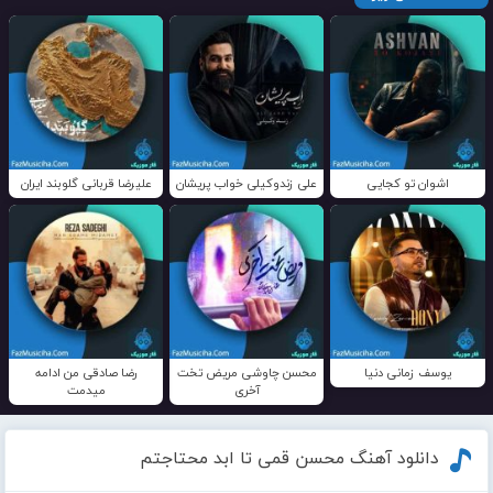
اشوان تو کجایی
علی زندوکیلی خواب پریشان
علیرضا قربانی گلوبند ایران
یوسف زمانی دنیا
محسن چاوشی مریض تخت
رضا صادقی من ادامه
آخری
میدمت
دانلود آهنگ محسن قمی تا ابد محتاجتم