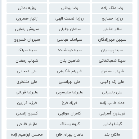
رضا ملک زاده
رضا یزدانی
روزبه بمانی
روزبه حصاری
روزبه نعمت الهی
زانیار خسروی
سالار عقیلی
سامان جلیلی
سروش رضایی
سهیل مهرزادگان
سیامک عباسی
سیروان خسروی
سینا پارسیان
سینا درخشنده
سینا سرلک
سینا شعبانخانی
شاهین بنان
شهاب رمضان
شهاب مظفری
شهرام شکوهی
علی اصحابی
علی زند وکیلی
علی لهراسبی
علی منتظری
علی یاسینی
علیرضا طلیسچی
علیرضا قربانی
عماد طالب زاده
فرزاد فرخ
فرزاد فرزین
فریدون آسرایی
کامران مولایی
کسری زاهدی
گرشا رضایی
گروه رستاک
مازیار فلاحی
ماکان بند
ماهان بهرام خان
محسن ابراهیم زاده