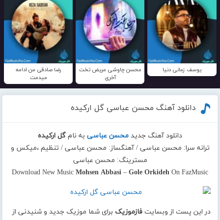
یوسف زمانی دنیا
محسن چاوشی مریض تخت
رضا صادقی من ادامه
آخری
میدمت
دانلود آهنگ محسن عباسی گل ارکیده
دانلود آهنگ جدید
محسن عباسی
به نام
گل ارکیده
ترانه سرا: محسن عباسی / آهنگساز: محسن عباسی / تنظیم ،میکس و
مسترینگ: محسن عباسی
Download New Music
Mohsen Abbasi
–
Gole Orkideh
On FazMusic
در این پست از وبسایت
فازموزیک
برای شما موزیک جدید و شنیدنی از