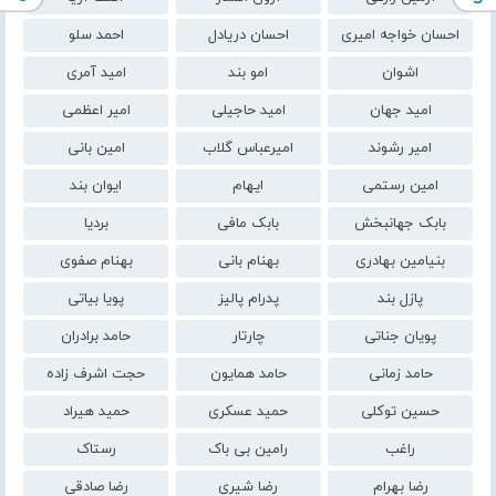
احسان خواجه امیری
احسان دریادل
احمد سلو
اشوان
امو بند
امید آمری
امید جهان
امید حاجیلی
امیر اعظمی
امیر رشوند
امیرعباس گلاب
امین بانی
امین رستمی
ایهام
ایوان بند
بابک جهانبخش
بابک مافی
بردیا
بنیامین بهادری
بهنام بانی
بهنام صفوی
پازل بند
پدرام پالیز
پویا بیاتی
پویان جناتی
چارتار
حامد برادران
حامد زمانی
حامد همایون
حجت اشرف زاده
حسین توکلی
حمید عسکری
حمید هیراد
راغب
رامین بی باک
رستاک
رضا بهرام
رضا شیری
رضا صادقی