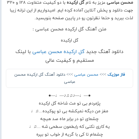
محسن عباسی
عزیز به نام
گل ارکیده
با دو کیفیت متفاوت ۱۲۸ و ۳۲۰
جهت دانلود و پخش آنلاین آماده کرده ایم. امیدواریم از این ترانه زیبا
لذت ببرید و حتما نظرتون رو در پایین صفحه بنویسید.
متن آهنگ گل ارکیده محسن عباسی :
گل ارکیده
دانلود آهنگ جدید
گل ارکیده محسن عباسی
با لینک
مستقیم و کیفیت عالی
فاز موزیک
>>>
محسن عباسی
>>> دانلود آهنگ گل ارکیده محسن
عباسی
●—♩—♪♫♫♪—♩—●
پژمردم بی تو مث شاخه گل ارکیده
مغز من دیگه نمیکشه بی تو پوکیده...♫♩
چشمای تو در برابر ماه صد هیچه
یه کاری نکنی که رابطمون سطحی شه ...♫♩
چشمام تا کی با گریه از خواب تو بپره