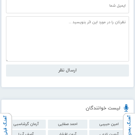
لیست خوانندگان
آهنـگ بعدی
آهنـگ قبلی
امین حبیبی
احمد صفایی
آرمان گرشاسبی
آرمین زارعی
آرون افشار
آصف آریا