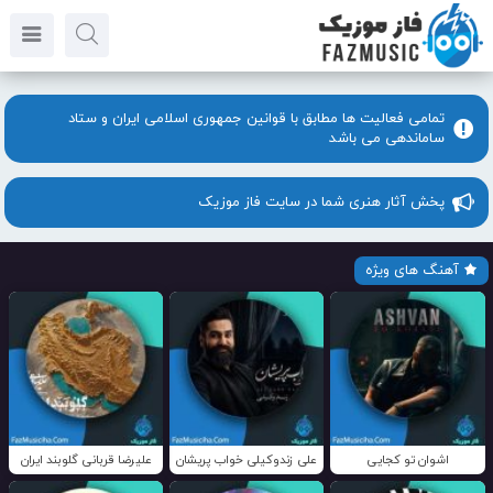
تمامی فعالیت ها مطابق با قوانین جمهوری اسلامی ایران و ستاد
ساماندهی می باشد
پخش آثار هنری شما در سایت فاز موزیک
آهنگ های ویژه
اشوان تو کجایی
علی زندوکیلی خواب پریشان
علیرضا قربانی گلوبند ایران