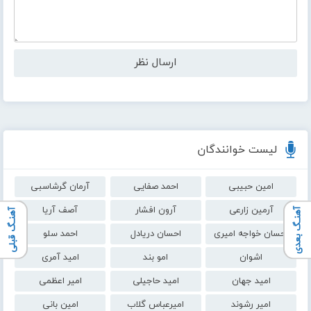
لیست خوانندگان
امین حبیبی
احمد صفایی
آرمان گرشاسبی
آرمین زارعی
آرون افشار
آصف آریا
آهنـگ بعدی
آهنـگ قبلی
احسان خواجه امیری
احسان دریادل
احمد سلو
اشوان
امو بند
امید آمری
امید جهان
امید حاجیلی
امیر اعظمی
امیر رشوند
امیرعباس گلاب
امین بانی