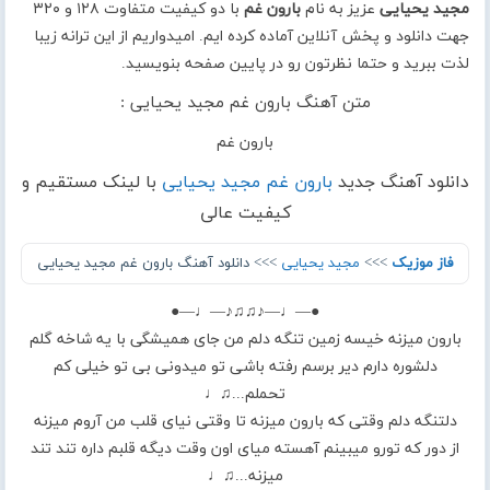
مجید یحیایی
عزیز به نام
بارون غم
با دو کیفیت متفاوت ۱۲۸ و ۳۲۰
جهت دانلود و پخش آنلاین آماده کرده ایم. امیدواریم از این ترانه زیبا
لذت ببرید و حتما نظرتون رو در پایین صفحه بنویسید.
متن آهنگ بارون غم مجید یحیایی :
بارون غم
دانلود آهنگ جدید
بارون غم مجید یحیایی
با لینک مستقیم و
کیفیت عالی
فاز موزیک
>>>
مجید یحیایی
>>> دانلود آهنگ بارون غم مجید یحیایی
●—♩—♪♫♫♪—♩—●
بارون میزنه خیسه زمین تنگه دلم من جای همیشگی با یه شاخه گلم
دلشوره دارم دیر برسم رفته باشی تو میدونی بی تو خیلی کم
تحملم...♫♩
دلتنگه دلم وقتی که بارون میزنه تا وقتی نیای قلب من آروم میزنه
از دور که تورو میبینم آهسته میای اون وقت دیگه قلبم داره تند تند
میزنه...♫♩