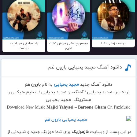
یوسف زمانی دنیا
محسن چاوشی مریض تخت
رضا صادقی من ادامه
آخری
میدمت
دانلود آهنگ مجید یحیایی بارون غم
دانلود آهنگ جدید
مجید یحیایی
به نام
بارون غم
ترانه سرا: مجید یحیایی / آهنگساز: مجید یحیایی / تنظیم ،میکس و
مسترینگ: مجید یحیایی
Download New Music
Majid Yahyaei
–
Baroone Gham
On FazMusic
در این پست از وبسایت
فازموزیک
برای شما موزیک جدید و شنیدنی از