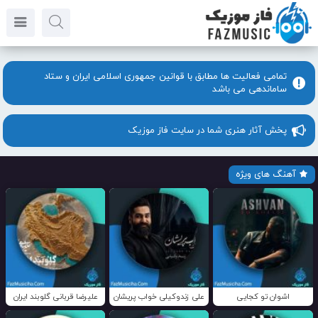
تمامی فعالیت ها مطابق با قوانین جمهوری اسلامی ایران و ستاد
ساماندهی می باشد
پخش آثار هنری شما در سایت فاز موزیک
آهنگ های ویژه
اشوان تو کجایی
علی زندوکیلی خواب پریشان
علیرضا قربانی گلوبند ایران