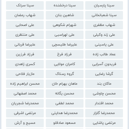
سینا پارسیان
سینا درخشنده
سینا سرلک
سینا شعبانخانی
شاهین بنان
شهاب رمضان
شهاب مظفری
شهرام شکوهی
علی اصحابی
علی زند وکیلی
علی لهراسبی
علی منتظری
علی یاسینی
علیرضا طلیسچی
علیرضا قربانی
عماد طالب زاده
فرزاد فرخ
فرزاد فرزین
فریدون آسرایی
کامران مولایی
کسری زاهدی
گرشا رضایی
گروه رستاک
مازیار فلاحی
ماکان بند
ماهان بهرام خان
محسن ابراهیم زاده
محسن چاوشی
محسن یگانه
محمد اصفهانی
محمد اقتدار
محمد لطفی
محمدرضا شجریان
محمدرضا گلزار
محمدرضا هدایتی
مرتضی اشرفی
مرتضی پاشایی
مسعود صادقلو
مسیح و آرش