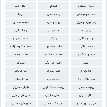
امین رستمی
ایهام
ایوان بند
بابک جهانبخش
بابک مافی
بردیا
بنیامین بهادری
بهنام بانی
بهنام صفوی
پازل بند
پدرام پالیز
پویا بیاتی
پویان جناتی
چارتار
حامد برادران
حامد زمانی
حامد همایون
حجت اشرف زاده
حسین توکلی
حمید عسکری
حمید هیراد
راغب
رامین بی باک
رستاک
رضا بهرام
رضا شیری
رضا صادقی
رضا ملک زاده
رضا یزدانی
روزبه بمانی
روزبه حصاری
روزبه نعمت الهی
زانیار خسروی
سالار عقیلی
سامان جلیلی
سروش رضایی
سهیل مهرزادگان
سیامک عباسی
سیروان خسروی