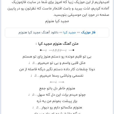
امیدواریم از این موزیک زیبا که امروز برای شما در سایت فازموزیک
آماده کردیم، لذت ببرید و باعث افتخار ماست که نظرتون رو در پایین
صفحه در مورد این موسیقی بنویسید.
مجید کیا هنوزم
فاز موزیک
›››
مجید کیا
››› دانلود آهنگ مجید کیا هنوزم
متن آهنگ هنوزم مجید کیا :
●—♩—♪♫♫♪—♩—●
بی تو قلبم مونده رو دستم هنوز پای تو هستم
مثل قلبی واسم و بی تو میمیرم...♫♩
دوتا چشمات کار داده دستم نگیر دیگه فاصله از من
نفسمی ونباشی رسما میمیرم...♫♩
«—♩—»
هنوزم خاطر دل باتو جمع
جونو میدم برات این دل که سهل...♫♩
بزار پیشت بمونم من یه ذره
هنوزم عکساتو دارم رو دیوار...♫♩
دیگه عاشق شدم ای داد و بیداد