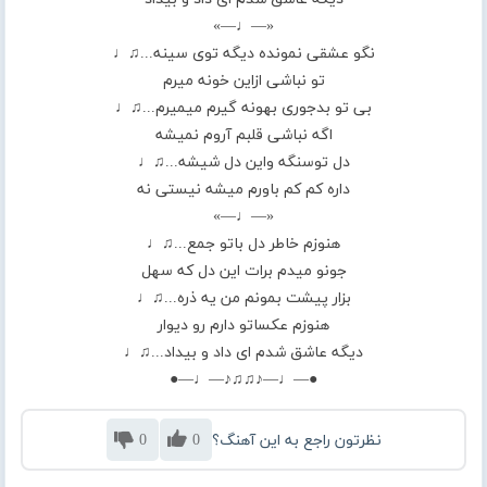
«—♩—»
نگو عشقی نمونده دیگه توی سینه...♫♩
تو نباشی ازاین خونه میرم
بی تو بدجوری بهونه گیرم میمیرم...♫♩
اگه نباشی قلبم آروم نمیشه
دل توسنگه واین دل شیشه...♫♩
داره کم کم باورم میشه نیستی نه
«—♩—»
هنوزم خاطر دل باتو جمع...♫♩
جونو میدم برات این دل که سهل
بزار پیشت بمونم من یه ذره...♫♩
هنوزم عکساتو دارم رو دیوار
دیگه عاشق شدم ای داد و بیداد...♫♩
●—♩—♪♫♫♪—♩—●
نظرتون راجع به این آهنگ؟
0
0