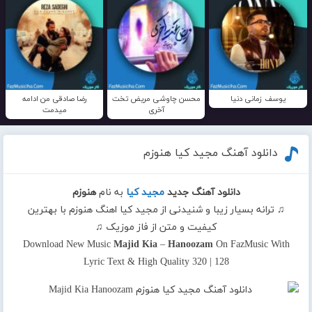
یوسف زمانی دنیا
محسن چاوشی مریض تخت
رضا صادقی من ادامه
آخری
میدمت
دانلود آهنگ مجید کیا هنوزم
دانلود آهنگ جدید
مجید کیا
به نام
هنوزم
♫ ترانه بسیار زیبا و شنیدنی از مجید کیا اهنگ هنوزم با بهترین
کیفیت و متن از فاز موزیک ♫
Download New Music
Majid Kia
–
Hanoozam
On FazMusic With
Lyric Text & High Quality 320 | 128