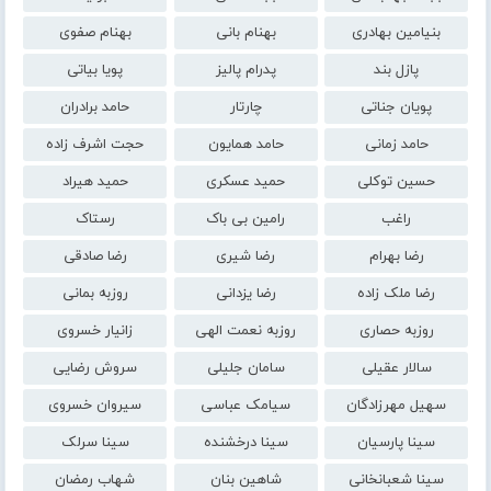
بنیامین بهادری
بهنام بانی
بهنام صفوی
پازل بند
پدرام پالیز
پویا بیاتی
پویان جناتی
چارتار
حامد برادران
حامد زمانی
حامد همایون
حجت اشرف زاده
حسین توکلی
حمید عسکری
حمید هیراد
راغب
رامین بی باک
رستاک
رضا بهرام
رضا شیری
رضا صادقی
رضا ملک زاده
رضا یزدانی
روزبه بمانی
روزبه حصاری
روزبه نعمت الهی
زانیار خسروی
سالار عقیلی
سامان جلیلی
سروش رضایی
سهیل مهرزادگان
سیامک عباسی
سیروان خسروی
سینا پارسیان
سینا درخشنده
سینا سرلک
سینا شعبانخانی
شاهین بنان
شهاب رمضان