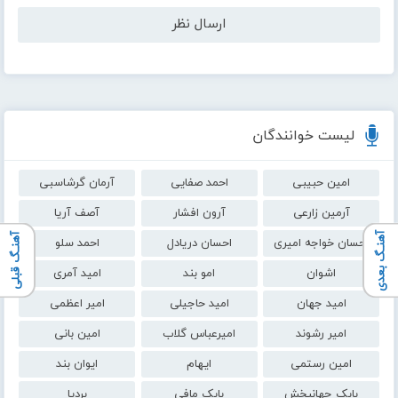
لیست خوانندگان
امین حبیبی
احمد صفایی
آرمان گرشاسبی
آرمین زارعی
آرون افشار
آصف آریا
آهنـگ بعدی
آهنـگ قبلی
احسان خواجه امیری
احسان دریادل
احمد سلو
اشوان
امو بند
امید آمری
امید جهان
امید حاجیلی
امیر اعظمی
امیر رشوند
امیرعباس گلاب
امین بانی
امین رستمی
ایهام
ایوان بند
بابک جهانبخش
بابک مافی
بردیا