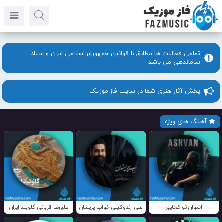
تمامی فعالیت ها مطابق با قوانین جمهوری اسلامی ایران و ستاد
ساماندهی می باشد
پخش آثار هنری شما در سایت فاز موزیک
آهنگ های ویژه
اشوان تو کجایی
علی زندوکیلی خواب پریشان
علیرضا قربانی گلوبند ایران