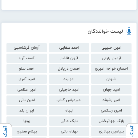
لیست خوانندگان
امین حبیبی
احمد صفایی
آرمان گرشاسبی
آرمین زارعی
آرون افشار
آصف آریا
احسان خواجه امیری
احسان دریادل
احمد سلو
اشوان
امو بند
امید آمری
امید جهان
امید حاجیلی
امیر اعظمی
امیر رشوند
امیرعباس گلاب
امین بانی
امین رستمی
ایهام
ایوان بند
بابک جهانبخش
بابک مافی
بردیا
آهنـگ بعدی
آهنـگ قبلی
بنیامین بهادری
بهنام بانی
بهنام صفوی