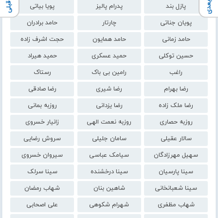
پازل بند
پدرام پالیز
پویا بیاتی
پویان جناتی
چارتار
حامد برادران
حامد زمانی
حامد همایون
حجت اشرف زاده
حسین توکلی
حمید عسکری
حمید هیراد
راغب
رامین بی باک
رستاک
رضا بهرام
رضا شیری
رضا صادقی
رضا ملک زاده
رضا یزدانی
روزبه بمانی
روزبه حصاری
روزبه نعمت الهی
زانیار خسروی
سالار عقیلی
سامان جلیلی
سروش رضایی
سهیل مهرزادگان
سیامک عباسی
سیروان خسروی
سینا پارسیان
سینا درخشنده
سینا سرلک
سینا شعبانخانی
شاهین بنان
شهاب رمضان
شهاب مظفری
شهرام شکوهی
علی اصحابی