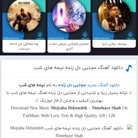
یوسف زمانی دنیا
محسن چاوشی مریض تخت
رضا صادقی من ادامه
آخری
میدمت
دانلود آهنگ مجتبی دل زنده نیمه های شب
دانلود آهنگ جدید
مجتبی دل زنده
به نام
نیمه های شب
♫ ترانه بسیار زیبا و شنیدنی از مجتبی دل زنده اهنگ نیمه های شب با
بهترین کیفیت و متن از فاز موزیک ♫
Download New Music
Mojtaba Delzendeh
–
Nimehaye Shab
On
FazMusic With Lyric Text & High Quality 320 | 128