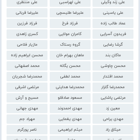
علی زند وکیلی
علی لهراسبی
علی منتظری
علی یاسینی
علیرضا طلیسچی
علیرضا قربانی
عماد طالب زاده
فرزاد فرخ
فرزاد فرزین
فریدون آسرایی
کامران مولایی
کسری زاهدی
گرشا رضایی
گروه رستاک
مازیار فلاحی
ماکان بند
ماهان بهرام خان
محسن ابراهیم زاده
محسن چاوشی
محسن یگانه
محمد اصفهانی
محمد اقتدار
محمد لطفی
محمدرضا شجریان
محمدرضا گلزار
محمدرضا هدایتی
مرتضی اشرفی
مرتضی پاشایی
مسعود صادقلو
مسیح و آرش
معین زد
مهدی احمدوند
مهدی جهانی
مهدی یراحی
مهدی یغمایی
مهراد جم
میثاق راد
میثم ابراهیمی
ناصر پورکرم