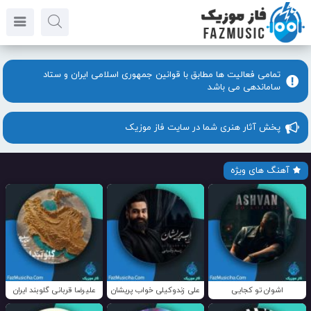
تمامی فعالیت ها مطابق با قوانین جمهوری اسلامی ایران و ستاد
ساماندهی می باشد
پخش آثار هنری شما در سایت فاز موزیک
آهنگ های ویژه
اشوان تو کجایی
علی زندوکیلی خواب پریشان
علیرضا قربانی گلوبند ایران