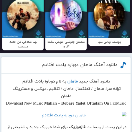
یوسف زمانی دنیا
محسن چاوشی مریض تخت
رضا صادقی من ادامه
آخری
میدمت
دانلود آهنگ ماهان دوباره یادت افتادم
دانلود آهنگ جدید
ماهان
به نام
دوباره یادت افتادم
ترانه سرا: ماهان / آهنگساز: ماهان / تنظیم ،میکس و مسترینگ:
ماهان
Download New Music
Mahan
–
Dobare Yadet Oftadam
On FazMusic
در این پست از وبسایت
فازموزیک
برای شما موزیک جدید و شنیدنی از