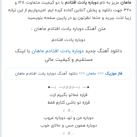
ماهان
عزیز به نام
دوباره یادت افتادم
با دو کیفیت متفاوت ۱۲۸ و
۳۲۰ جهت دانلود و پخش آنلاین آماده کرده ایم. امیدواریم از این ترانه
زیبا لذت ببرید و حتما نظرتون رو در پایین صفحه بنویسید.
متن آهنگ دوباره یادت افتادم ماهان :
دوباره یادت افتادم
دانلود آهنگ جدید
دوباره یادت افتادم ماهان
با لینک
مستقیم و کیفیت عالی
فاز موزیک
>>>
ماهان
>>> دانلود آهنگ دوباره یادت افتادم ماهان
●—♩—♪♫♫♪—♩—●
قراره غماتو بگیرم ازت
قراره تو باشی کنارم‌ فقط
...♫♩
دوباره من و تو، دوباره غروب
دوباره همون حس و حالای خوب
...♫♩