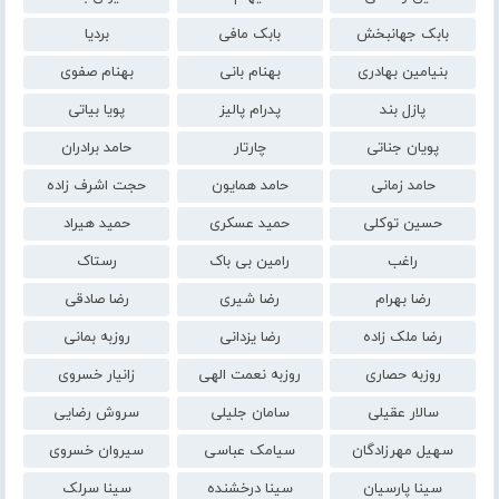
بابک جهانبخش
بابک مافی
بردیا
بنیامین بهادری
بهنام بانی
بهنام صفوی
پازل بند
پدرام پالیز
پویا بیاتی
پویان جناتی
چارتار
حامد برادران
حامد زمانی
حامد همایون
حجت اشرف زاده
حسین توکلی
حمید عسکری
حمید هیراد
راغب
رامین بی باک
رستاک
رضا بهرام
رضا شیری
رضا صادقی
رضا ملک زاده
رضا یزدانی
روزبه بمانی
روزبه حصاری
روزبه نعمت الهی
زانیار خسروی
سالار عقیلی
سامان جلیلی
سروش رضایی
سهیل مهرزادگان
سیامک عباسی
سیروان خسروی
سینا پارسیان
سینا درخشنده
سینا سرلک