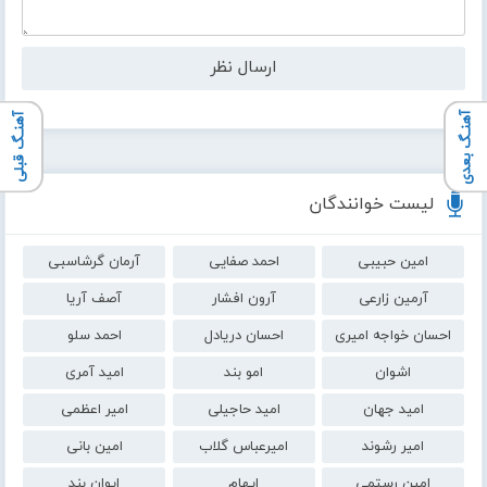
آهنـگ بعدی
آهنـگ قبلی
لیست خوانندگان
امین حبیبی
احمد صفایی
آرمان گرشاسبی
آرمین زارعی
آرون افشار
آصف آریا
احسان خواجه امیری
احسان دریادل
احمد سلو
اشوان
امو بند
امید آمری
امید جهان
امید حاجیلی
امیر اعظمی
امیر رشوند
امیرعباس گلاب
امین بانی
امین رستمی
ایهام
ایوان بند