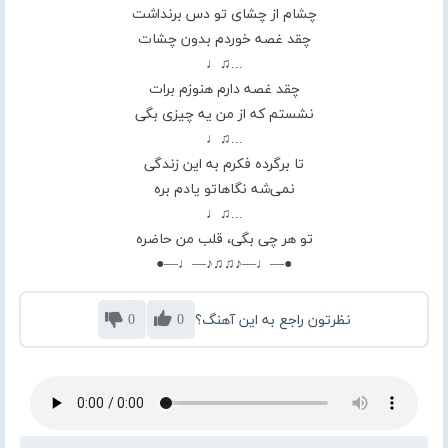
چشام از چشای تو دس برنداشت
چقد غصه خوردم بدون چشات
...♫♩
چقد غصه دارم هنوزم برات
نشستم که از من یه چیزی بگی
...♫♩
تا برگرده فکرم به این زندگی
نمی‌شه نگاهاتو یادم بره
...♫♩
تو هر چی بگی، قلب من حاضره
●—♩—♪♫♫♪—♩—●
نظرتون راجع به این آهنگ؟
0
0