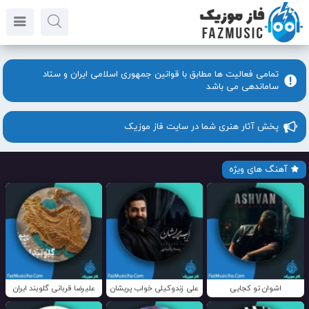
تمامی فعالیت ها مطابق با قوانین جمهوری اسلامی ایران و ستاد
ساماندهی می باشد
پخش آثار هنری شما در سایت فاز موزیک
آهنگ های ویژه
اشوان تو کجایی
علی زندوکیلی خواب پریشان
علیرضا قربانی گلوبند ایران