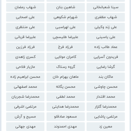
سینا شعبانخانی
شاهین بنان
شهاب رمضان
شهاب مظفری
شهرام شکوهی
علی اصحابی
علی زند وکیلی
علی لهراسبی
علی منتظری
علی یاسینی
علیرضا طلیسچی
علیرضا قربانی
عماد طالب زاده
فرزاد فرخ
فرزاد فرزین
فریدون آسرایی
کامران مولایی
کسری زاهدی
گرشا رضایی
گروه رستاک
مازیار فلاحی
ماکان بند
ماهان بهرام خان
محسن ابراهیم زاده
محسن چاوشی
محسن یگانه
محمد اصفهانی
محمد اقتدار
محمد لطفی
محمدرضا شجریان
محمدرضا گلزار
محمدرضا هدایتی
مرتضی اشرفی
مرتضی پاشایی
مسعود صادقلو
مسیح و آرش
معین زد
مهدی احمدوند
مهدی جهانی