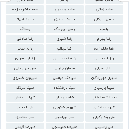
حامد زمانی
حامد همایون
حجت اشرف زاده
حسین توکلی
حمید عسکری
حمید هیراد
راغب
رامین بی باک
رستاک
رضا بهرام
رضا شیری
رضا صادقی
رضا ملک زاده
رضا یزدانی
روزبه بمانی
روزبه حصاری
روزبه نعمت الهی
زانیار خسروی
سالار عقیلی
سامان جلیلی
سروش رضایی
سهیل مهرزادگان
سیامک عباسی
سیروان خسروی
سینا پارسیان
سینا درخشنده
سینا سرلک
سینا شعبانخانی
شاهین بنان
شهاب رمضان
شهاب مظفری
شهرام شکوهی
علی اصحابی
علی زند وکیلی
علی لهراسبی
علی منتظری
علی یاسینی
علیرضا طلیسچی
علیرضا قربانی