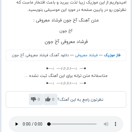
امیدواریم از این موزیک زیبا لذت ببرید و باعث افتخار ماست که
نظرتون رو در پایین صفحه در مورد این موسیقی بنویسید.
متن آهنگ آخ جون فرشاد معروفی :
آخ جون
فرشاد معروفی آخ جون
فاز موزیک
›››
فرشاد معروفی
››› دانلود آهنگ فرشاد معروفی آخ جون
●—♩—♪♫♫♪—♩—●
متاسفانه متن ترانه برای این آهنگ ثبت نشده ...
●—♩—♪♫♫♪—♩—●
نظرتون راجع به این آهنگ؟
0
0