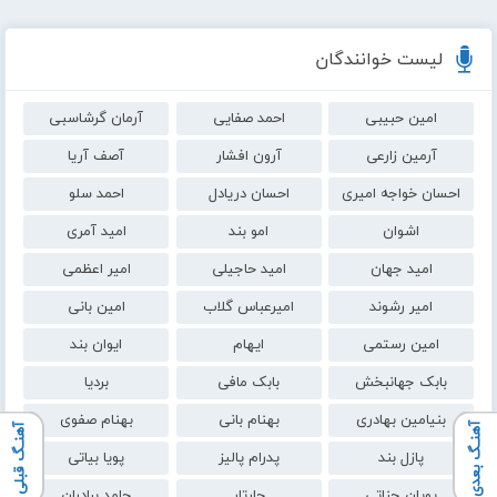
لیست خوانندگان
امین حبیبی
احمد صفایی
آرمان گرشاسبی
آرمین زارعی
آرون افشار
آصف آریا
احسان خواجه امیری
احسان دریادل
احمد سلو
اشوان
امو بند
امید آمری
امید جهان
امید حاجیلی
امیر اعظمی
امیر رشوند
امیرعباس گلاب
امین بانی
امین رستمی
ایهام
ایوان بند
بابک جهانبخش
بابک مافی
بردیا
بنیامین بهادری
بهنام بانی
بهنام صفوی
آهنـگ بعدی
آهنـگ قبلی
پازل بند
پدرام پالیز
پویا بیاتی
پویان جناتی
چارتار
حامد برادران