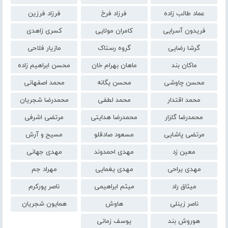
عماد طالب زاده
فرزاد فرخ
فرزاد فرزین
فریدون آسرایی
کامران مولایی
کسری زاهدی
گرشا رضایی
گروه رستاک
مازیار فلاحی
ماکان بند
ماهان بهرام خان
محسن ابراهیم زاده
محسن چاوشی
محسن یگانه
محمد اصفهانی
محمد اقتدار
محمد لطفی
محمدرضا شجریان
محمدرضا گلزار
محمدرضا هدایتی
مرتضی اشرفی
مرتضی پاشایی
مسعود صادقلو
مسیح و آرش
معین زد
مهدی احمدوند
مهدی جهانی
مهدی یراحی
مهدی یغمایی
مهراد جم
میثاق راد
میثم ابراهیمی
ناصر پورکرم
ناصر زینلی
هاوش
همایون شجریان
هوروش بند
یوسف زمانی