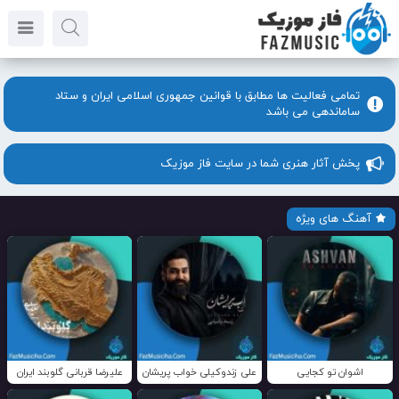
تمامی فعالیت ها مطابق با قوانین جمهوری اسلامی ایران و ستاد
ساماندهی می باشد
پخش آثار هنری شما در سایت فاز موزیک
آهنگ های ویژه
اشوان تو کجایی
علی زندوکیلی خواب پریشان
علیرضا قربانی گلوبند ایران