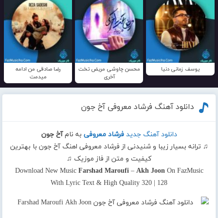
یوسف زمانی دنیا
محسن چاوشی مریض تخت
رضا صادقی من ادامه
آخری
میدمت
دانلود آهنگ فرشاد معروفی آخ جون
دانلود آهنگ جدید
فرشاد معروفی
به نام
آخ جون
♫ ترانه بسیار زیبا و شنیدنی از فرشاد معروفی اهنگ آخ جون با بهترین
کیفیت و متن از فاز موزیک ♫
Download New Music
Farshad Maroufi
–
Akh Joon
On FazMusic
With Lyric Text & High Quality 320 | 128