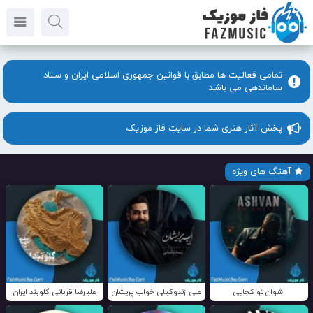
تمامی فعالیت ها مطابق با قوانین جمهوری اسلامی ایران و ستاد
ساماندهی می باشد
پخش آثار هنری شما در سایت فاز موزیک
آهنگ های ویژه
اشوان تو کجایی
علی زندوکیلی خواب پریشان
علیرضا قربانی گلوبند ایران