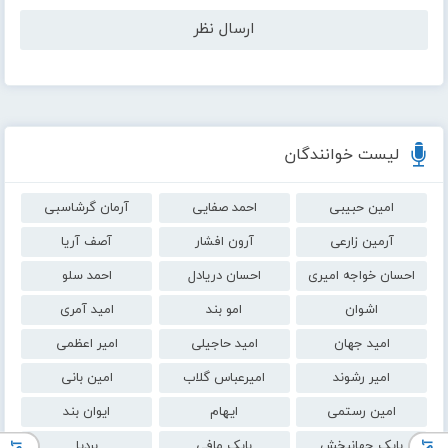
لیست خوانندگان
امین حبیبی
احمد صفایی
آرمان گرشاسبی
آرمین زارعی
آرون افشار
آصف آریا
احسان خواجه امیری
احسان دریادل
احمد سلو
اشوان
امو بند
امید آمری
امید جهان
امید حاجیلی
امیر اعظمی
امیر رشوند
امیرعباس گلاب
امین بانی
امین رستمی
ایهام
ایوان بند
بابک جهانبخش
بابک مافی
بردیا