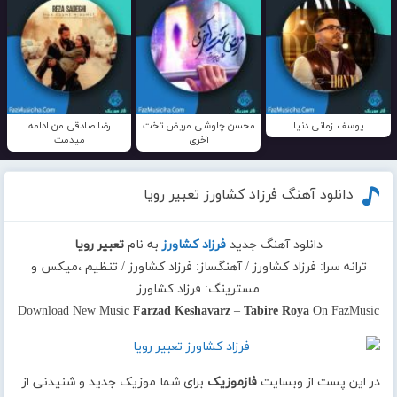
یوسف زمانی دنیا
محسن چاوشی مریض تخت
رضا صادقی من ادامه
آخری
میدمت
دانلود آهنگ فرزاد کشاورز تعبیر رویا
دانلود آهنگ جدید
فرزاد کشاورز
به نام
تعبیر رویا
ترانه سرا: فرزاد کشاورز / آهنگساز: فرزاد کشاورز / تنظیم ،میکس و
مسترینگ: فرزاد کشاورز
Download New Music
Farzad Keshavarz
–
Tabire Roya
On FazMusic
در این پست از وبسایت
فازموزیک
برای شما موزیک جدید و شنیدنی از