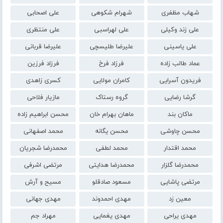
شهاب مظفری
شهرام شکوهی
علی اصحابی
علی زند وکیلی
علی لهراسبی
علی منتظری
علی یاسینی
علیرضا طلیسچی
علیرضا قربانی
عماد طالب زاده
فرزاد فرخ
فرزاد فرزین
فریدون آسرایی
کامران مولایی
کسری زاهدی
گرشا رضایی
گروه رستاک
مازیار فلاحی
ماکان بند
ماهان بهرام خان
محسن ابراهیم زاده
محسن چاوشی
محسن یگانه
محمد اصفهانی
محمد اقتدار
محمد لطفی
محمدرضا شجریان
محمدرضا گلزار
محمدرضا هدایتی
مرتضی اشرفی
مرتضی پاشایی
مسعود صادقلو
مسیح و آرش
معین زد
مهدی احمدوند
مهدی جهانی
مهدی یراحی
مهدی یغمایی
مهراد جم