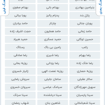
آهنـگ بعدی
آهنـگ قبلی
بنیامین بهادری
بهنام بانی
بهنام صفوی
پازل بند
پدرام پالیز
پویا بیاتی
پویان جناتی
چارتار
حامد برادران
حامد زمانی
حامد همایون
حجت اشرف زاده
حسین توکلی
حمید عسکری
حمید هیراد
راغب
رامین بی باک
رستاک
رضا بهرام
رضا شیری
رضا صادقی
رضا ملک زاده
رضا یزدانی
روزبه بمانی
روزبه حصاری
روزبه نعمت الهی
زانیار خسروی
سالار عقیلی
سامان جلیلی
سروش رضایی
سهیل مهرزادگان
سیامک عباسی
سیروان خسروی
سینا پارسیان
سینا درخشنده
سینا سرلک
سینا شعبانخانی
شاهین بنان
شهاب رمضان