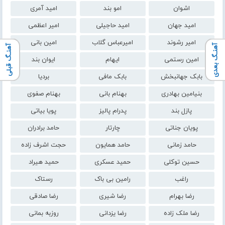
اشوان
امو بند
امید آمری
امید جهان
امید حاجیلی
امیر اعظمی
امیر رشوند
امیرعباس گلاب
امین بانی
آهنـگ بعدی
آهنـگ قبلی
امین رستمی
ایهام
ایوان بند
بابک جهانبخش
بابک مافی
بردیا
بنیامین بهادری
بهنام بانی
بهنام صفوی
پازل بند
پدرام پالیز
پویا بیاتی
پویان جناتی
چارتار
حامد برادران
حامد زمانی
حامد همایون
حجت اشرف زاده
حسین توکلی
حمید عسکری
حمید هیراد
راغب
رامین بی باک
رستاک
رضا بهرام
رضا شیری
رضا صادقی
رضا ملک زاده
رضا یزدانی
روزبه بمانی