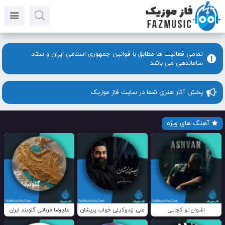
تمامی فعالیت ها مطابق با قوانین جمهوری اسلامی ایران و ستاد
ساماندهی می باشد
پخش آثار هنری شما در سایت فاز موزیک
آهنگ های ویژه
اشوان تو کجایی
علی زندوکیلی خواب پریشان
علیرضا قربانی گلوبند ایران