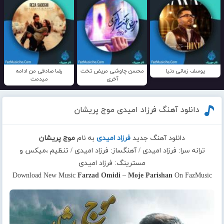
یوسف زمانی دنیا
محسن چاوشی مریض تخت
رضا صادقی من ادامه
آخری
میدمت
دانلود آهنگ فرزاد امیدی موج پریشان
دانلود آهنگ جدید
فرزاد امیدی
به نام
موج پریشان
ترانه سرا: فرزاد امیدی / آهنگساز: فرزاد امیدی / تنظیم ،میکس و
مسترینگ: فرزاد امیدی
Download New Music
Farzad Omidi
–
Moje Parishan
On FazMusic