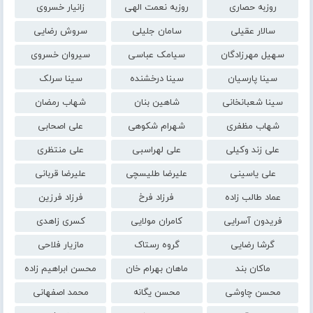
روزبه حصاری
روزبه نعمت الهی
زانیار خسروی
سالار عقیلی
سامان جلیلی
سروش رضایی
سهیل مهرزادگان
سیامک عباسی
سیروان خسروی
سینا پارسیان
سینا درخشنده
سینا سرلک
سینا شعبانخانی
شاهین بنان
شهاب رمضان
شهاب مظفری
شهرام شکوهی
علی اصحابی
علی زند وکیلی
علی لهراسبی
علی منتظری
علی یاسینی
علیرضا طلیسچی
علیرضا قربانی
عماد طالب زاده
فرزاد فرخ
فرزاد فرزین
فریدون آسرایی
کامران مولایی
کسری زاهدی
گرشا رضایی
گروه رستاک
مازیار فلاحی
ماکان بند
ماهان بهرام خان
محسن ابراهیم زاده
محسن چاوشی
محسن یگانه
محمد اصفهانی