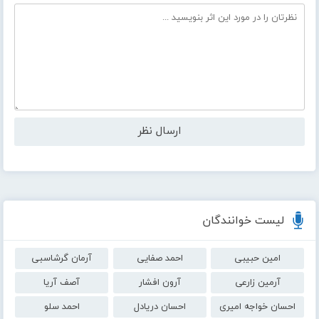
لیست خوانندگان
امین حبیبی
احمد صفایی
آرمان گرشاسبی
آرمین زارعی
آرون افشار
آصف آریا
احسان خواجه امیری
احسان دریادل
احمد سلو