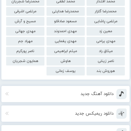
محمد اقتدار
محمد لطفی
محمدرضا شجریان
محمدرضا گلزار
محمدرضا هدایتی
مرتضی اشرفی
مرتضی پاشایی
مسعود صادقلو
مسیح و آرش
معین زد
مهدی احمدوند
مهدی جهانی
مهدی یراحی
مهدی یغمایی
مهراد جم
میثاق راد
میثم ابراهیمی
ناصر پورکرم
ناصر زینلی
هاوش
همایون شجریان
هوروش بند
یوسف زمانی
دانلود آهنگ جدید
دانلود ریمیکس جدید