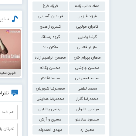
عماد طالب زاده
فرزاد فرخ
فرزاد فرزین
فریدون آسرایی
سایر
کامران مولایی
کسری زاهدی
گرشا رضایی
گروه رستاک
مازیار فلاحی
ماکان بند
ماهان بهرام خان
محسن ابراهیم زاده
محسن چاوشی
محسن یگانه
فردین سلیمی
محمد اصفهانی
محمد اقتدار
محمد لطفی
محمدرضا شجریان
نظرات
محمدرضا گلزار
محمدرضا هدایتی
مرتضی اشرفی
مرتضی پاشایی
مسعود صادقلو
مسیح و آرش
معین زد
مهدی احمدوند