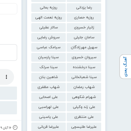
رضا یزدانی
روزبه بمانی
روزبه حصاری
روزبه نعمت الهی
زانیار خسروی
سالار عقیلی
سامان جلیلی
سروش رضایی
سهیل مهرزادگان
سیامک عباسی
سیروان خسروی
سینا پارسیان
آهنـگ بعدی
سینا درخشنده
سینا سرلک
سینا شعبانخانی
شاهین بنان
شهاب رمضان
شهاب مظفری
شهرام شکوهی
علی اصحابی
علی زند وکیلی
علی لهراسبی
علی منتظری
علی یاسینی
علیرضا طلیسچی
علیرضا قربانی
۱۶ آبان ۱۳۹۹