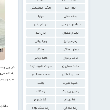
ایوان بند
بابک جهانبخش
بابک مافی
بردیا
بنیامین بهادری
بهنام بانی
بهنام صفوی
پازل بند
پدرام پالیز
پویا بیاتی
پویان جناتی
چارتار
حامد برادران
حامد زمانی
حامد همایون
حجت اشرف زاده
در این پس
به نام
هی 
حسین توکلی
حمید عسکری
امیدواریم 
حمید هیراد
راغب
رامین بی باک
رستاک
رضا بهرام
رضا شیری
دانلو
رضا صادقی
رضا ملک زاده