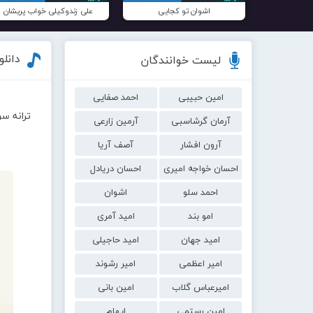
اشوان تو کجایی
علی زندوکیلی خواب پریشان
دانل
لیست خوانندگان
امین حبیبی
احمد صفایی
ترانه س
آرمان گرشاسبی
آرمین زارعی
آرون افشار
آصف آریا
احسان خواجه امیری
احسان دریادل
احمد سلو
اشوان
امو بند
امید آمری
امید جهان
امید حاجیلی
امیر اعظمی
امیر رشوند
امیرعباس گلاب
امین بانی
امین رستمی
ایهام