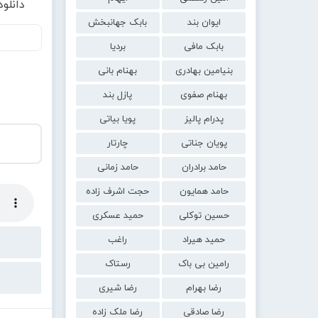
دانلو
ایوان بند
بابک جهانبخش
بابک مافی
بردیا
بنیامین بهادری
بهنام بانی
بهنام صفوی
پازل بند
پدرام پالیز
پویا بیاتی
پویان جناتی
چارتار
حامد برادران
حامد زمانی
حامد همایون
حجت اشرف زاده
حسین توکلی
حمید عسکری
حمید هیراد
راغب
رامین بی باک
رستاک
رضا بهرام
رضا شیری
رضا صادقی
رضا ملک زاده