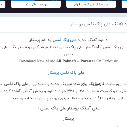
علیرضا قربانی گلوبند ایران
یوسف زمانی دنیا
مح
ود آهنگ علی پاک نفس پرستار
دانلود آهنگ جدید
علی پاک نفس
به نام
پرستار
: علی پاک نفس / آهنگساز: علی پاک نفس / تنظیم ،میکس و مسترینگ: علی 
نفس
Download New Music
Ali Paknafs
–
Parastar
On FazMusic
ت از وبسایت
فازموزیک
برای شما موزیک جدید و شنیدنی از
علی پاک نفس
عز
ار
با دو کیفیت متفاوت ۱۲۸ و ۳۲۰ جهت دانلود و پخش آنلاین آماده کرده ا
از این ترانه زیبا لذت ببرید و حتما نظرتون رو در پایین صفحه بنویسید.
متن آهنگ پرستار علی پاک نفس :
پرستار