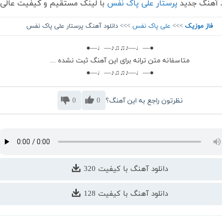
د آهنگ جدید
پرستار علی پاک نفس
با لینک مستقیم و کیفیت عالی
فاز موزیک
>>>
علی پاک نفس
>>> دانلود آهنگ پرستار علی پاک نفس
●—♩—♪♫♫♪—♩—●
متاسفانه متن ترانه برای این آهنگ ثبت نشده ...
●—♩—♪♫♫♪—♩—●
نظرتون راجع به این آهنگ؟
0
0
دانلود آهنگ با کیفیت 320
دانلود آهنگ با کیفیت 128