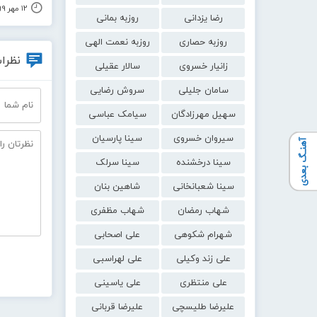
۱۲ مهر ۱۳۹۹
رضا یزدانی
روزبه بمانی
روزبه حصاری
روزبه نعمت الهی
نظرات
زانیار خسروی
سالار عقیلی
سامان جلیلی
سروش رضایی
سهیل مهرزادگان
سیامک عباسی
سیروان خسروی
سینا پارسیان
آهنـگ بعدی
سینا درخشنده
سینا سرلک
سینا شعبانخانی
شاهین بنان
شهاب رمضان
شهاب مظفری
شهرام شکوهی
علی اصحابی
علی زند وکیلی
علی لهراسبی
علی منتظری
علی یاسینی
علیرضا طلیسچی
علیرضا قربانی