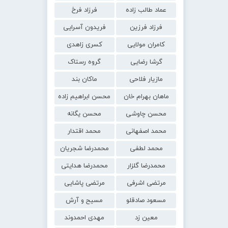
عماد طالب زاده
فرزاد فرخ
فرزاد فرزین
فریدون آسرایی
کامران مولایی
کسری زاهدی
گرشا رضایی
گروه رستاک
مازیار فلاحی
ماکان بند
ماهان بهرام خان
محسن ابراهیم زاده
محسن چاوشی
محسن یگانه
محمد اصفهانی
محمد اقتدار
محمد لطفی
محمدرضا شجریان
محمدرضا گلزار
محمدرضا هدایتی
مرتضی اشرفی
مرتضی پاشایی
مسعود صادقلو
مسیح و آرش
معین زد
مهدی احمدوند