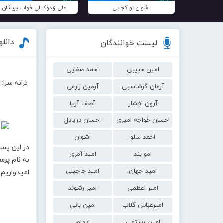
اشوان تو کجایی
علی زندوکیلی خواب پریشان
دانل
لیست خوانندگان
امین حبیبی
احمد صفایی
ترانه سرا
آرمان گرشاسبی
آرمین زارعی
آرون افشار
آصف آریا
احسان خواجه امیری
احسان دریادل
احمد سلو
اشوان
در این پس
امو بند
امید آمری
به نام
پرست
امید جهان
امید حاجیلی
امیدواریم 
امیر اعظمی
امیر رشوند
امیرعباس گلاب
امین بانی
امین رستمی
ایهام