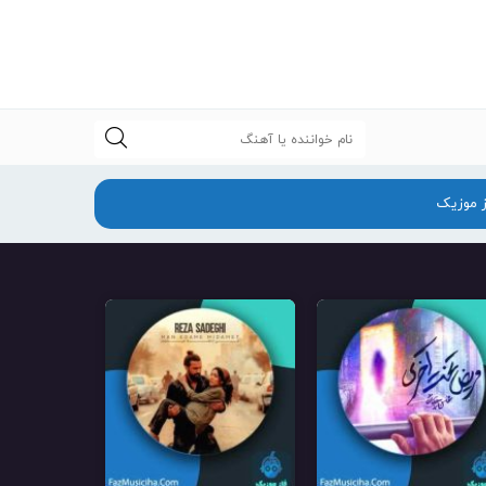
جستجو
ز موزیک