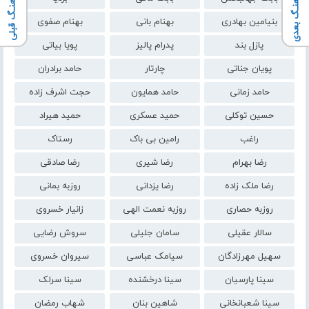
آهنـگ بعدی
آهنـگ قبلی
بنیامین بهادری
بهنام بانی
بهنام صفوی
پازل بند
پدرام پالیز
پویا بیاتی
پویان جناتی
چارتار
حامد برادران
حامد زمانی
حامد همایون
حجت اشرف زاده
حسین توکلی
حمید عسکری
حمید هیراد
راغب
رامین بی باک
رستاک
رضا بهرام
رضا شیری
رضا صادقی
رضا ملک زاده
رضا یزدانی
روزبه بمانی
روزبه حصاری
روزبه نعمت الهی
زانیار خسروی
سالار عقیلی
سامان جلیلی
سروش رضایی
سهیل مهرزادگان
سیامک عباسی
سیروان خسروی
سینا پارسیان
سینا درخشنده
سینا سرلک
سینا شعبانخانی
شاهین بنان
شهاب رمضان