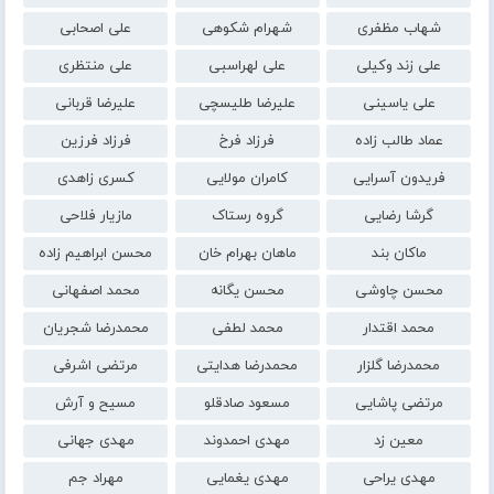
شهاب مظفری
شهرام شکوهی
علی اصحابی
علی زند وکیلی
علی لهراسبی
علی منتظری
علی یاسینی
علیرضا طلیسچی
علیرضا قربانی
عماد طالب زاده
فرزاد فرخ
فرزاد فرزین
فریدون آسرایی
کامران مولایی
کسری زاهدی
گرشا رضایی
گروه رستاک
مازیار فلاحی
ماکان بند
ماهان بهرام خان
محسن ابراهیم زاده
محسن چاوشی
محسن یگانه
محمد اصفهانی
محمد اقتدار
محمد لطفی
محمدرضا شجریان
محمدرضا گلزار
محمدرضا هدایتی
مرتضی اشرفی
مرتضی پاشایی
مسعود صادقلو
مسیح و آرش
معین زد
مهدی احمدوند
مهدی جهانی
مهدی یراحی
مهدی یغمایی
مهراد جم