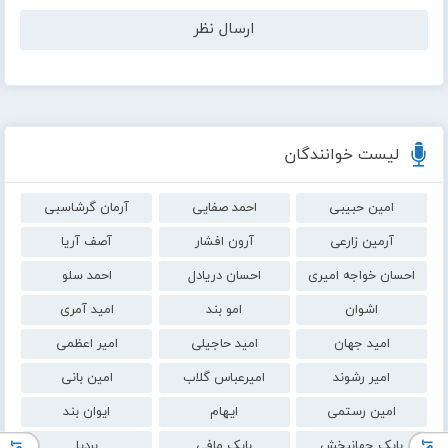
لیست خوانندگان
امین حبیبی
احمد صفایی
آرمان گرشاسبی
آرمین زارعی
آرون افشار
آصف آریا
احسان خواجه امیری
احسان دریادل
احمد سلو
اشوان
امو بند
امید آمری
امید جهان
امید حاجیلی
امیر اعظمی
امیر رشوند
امیرعباس گلاب
امین بانی
امین رستمی
ایهام
ایوان بند
بابک جهانبخش
بابک مافی
بردیا