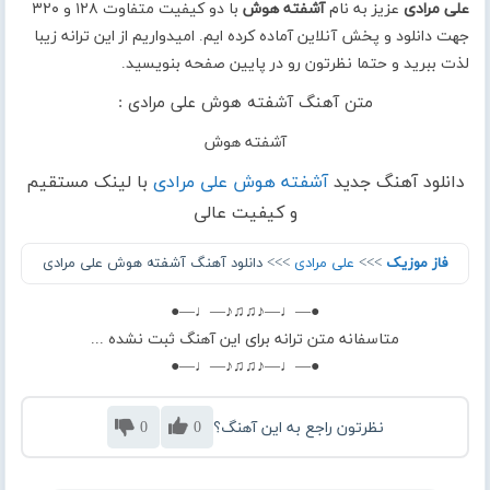
علی مرادی
عزیز به نام
آشفته هوش
با دو کیفیت متفاوت ۱۲۸ و ۳۲۰
جهت دانلود و پخش آنلاین آماده کرده ایم. امیدواریم از این ترانه زیبا
لذت ببرید و حتما نظرتون رو در پایین صفحه بنویسید.
متن آهنگ آشفته هوش علی مرادی :
آشفته هوش
دانلود آهنگ جدید
آشفته هوش علی مرادی
با لینک مستقیم
و کیفیت عالی
فاز موزیک
>>>
علی مرادی
>>> دانلود آهنگ آشفته هوش علی مرادی
●—♩—♪♫♫♪—♩—●
متاسفانه متن ترانه برای این آهنگ ثبت نشده ...
●—♩—♪♫♫♪—♩—●
نظرتون راجع به این آهنگ؟
0
0