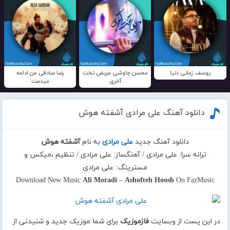
یوسف زمانی دنیا
محسن چاوشی مریض تخت
رضا صادقی من ادامه
آخری
میدمت
دانلود آهنگ علی مرادی آشفته هوش
دانلود آهنگ جدید
علی مرادی
به نام
آشفته هوش
ترانه سرا: علی مرادی / آهنگساز: علی مرادی / تنظیم ،میکس و
مسترینگ: علی مرادی
Download New Music
Ali Moradi
–
Ashofteh Hoosh
On FazMusic
در این پست از وبسایت
فازموزیک
برای شما موزیک جدید و شنیدنی از