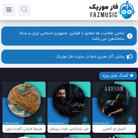
تمامی فعالیت ها مطابق با قوانین جمهوری اسلامی ایران و ستاد
ساماندهی می باشد
پخش آثار هنری شما در سایت فاز موزیک
آهنگ های ویژه
اشوان تو کجایی
علی زندوکیلی خواب پریشان
علیرضا قربانی گلوبند ایران