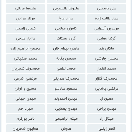
علی یاسینی
علیرضا طلیسچی
علیرضا قربانی
عماد طالب زاده
فرزاد فرخ
فرزاد فرزین
فریدون آسرایی
کامران مولایی
کسری زاهدی
گرشا رضایی
گروه رستاک
مازیار فلاحی
ماکان بند
ماهان بهرام خان
محسن ابراهیم زاده
محسن چاوشی
محسن یگانه
محمد اصفهانی
محمد اقتدار
محمد لطفی
محمدرضا شجریان
محمدرضا گلزار
محمدرضا هدایتی
مرتضی اشرفی
مرتضی پاشایی
مسعود صادقلو
مسیح و آرش
معین زد
مهدی احمدوند
مهدی جهانی
مهدی یراحی
مهدی یغمایی
مهراد جم
میثاق راد
میثم ابراهیمی
ناصر پورکرم
ناصر زینلی
هاوش
همایون شجریان