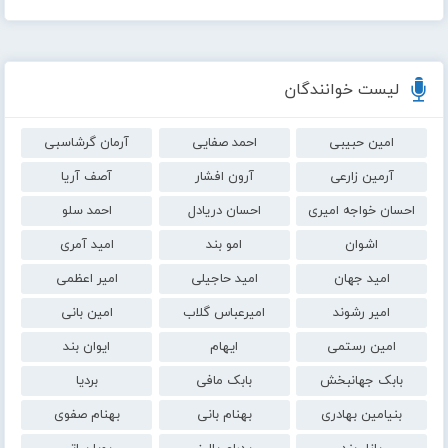
لیست خوانندگان
امین حبیبی
احمد صفایی
آرمان گرشاسبی
آرمین زارعی
آرون افشار
آصف آریا
احسان خواجه امیری
احسان دریادل
احمد سلو
اشوان
امو بند
امید آمری
امید جهان
امید حاجیلی
امیر اعظمی
امیر رشوند
امیرعباس گلاب
امین بانی
امین رستمی
ایهام
ایوان بند
بابک جهانبخش
بابک مافی
بردیا
بنیامین بهادری
بهنام بانی
بهنام صفوی