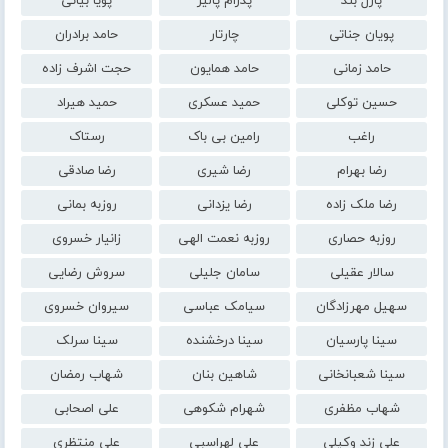
پازل بند
پدرام پالیز
پویا بیاتی
پویان جناتی
چارتار
حامد برادران
حامد زمانی
حامد همایون
حجت اشرف زاده
حسین توکلی
حمید عسکری
حمید هیراد
راغب
رامین بی باک
رستاک
رضا بهرام
رضا شیری
رضا صادقی
رضا ملک زاده
رضا یزدانی
روزبه بمانی
روزبه حصاری
روزبه نعمت الهی
زانیار خسروی
سالار عقیلی
سامان جلیلی
سروش رضایی
سهیل مهرزادگان
سیامک عباسی
سیروان خسروی
سینا پارسیان
سینا درخشنده
سینا سرلک
سینا شعبانخانی
شاهین بنان
شهاب رمضان
شهاب مظفری
شهرام شکوهی
علی اصحابی
علی زند وکیلی
علی لهراسبی
علی منتظری