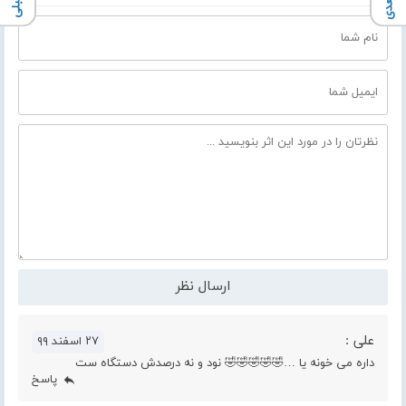
علی :
۲۷ اسفند ۹۹
داره می خونه یا …🤣🤣🤣🤣🤣 نود و نه درصدش دستگاه ست
پاسخ