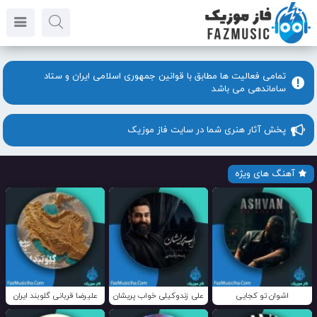
تمامی فعالیت ها مطابق با قوانین جمهوری اسلامی ایران و ستاد
ساماندهی می باشد
پخش آثار هنری شما در سایت فاز موزیک
آهنگ های ویژه
اشوان تو کجایی
علی زندوکیلی خواب پریشان
علیرضا قربانی گلوبند ایران