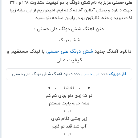
علی حسنی
عزیز به نام
شش دونگ
با دو کیفیت متفاوت ۱۲۸ و ۳۲۰
جهت دانلود و پخش آنلاین آماده کرده ایم. امیدواریم از این ترانه زیبا
لذت ببرید و حتما نظرتون رو در پایین صفحه بنویسید.
متن آهنگ شش دونگ علی حسنی :
شش دونگ
دانلود آهنگ جدید
شش دونگ علی حسنی
با لینک مستقیم و
کیفیت عالی
فاز موزیک
>>>
علی حسنی
>>> دانلود آهنگ شش دونگ علی حسنی
●—♩—♪♫♫♪—♩—●
تو که زدی دلو بردی کم کم
همه جوره پایت هستم
...♫♩
زیر چشی نگام کردی
آب شد قند تو قلبم
...♫♩