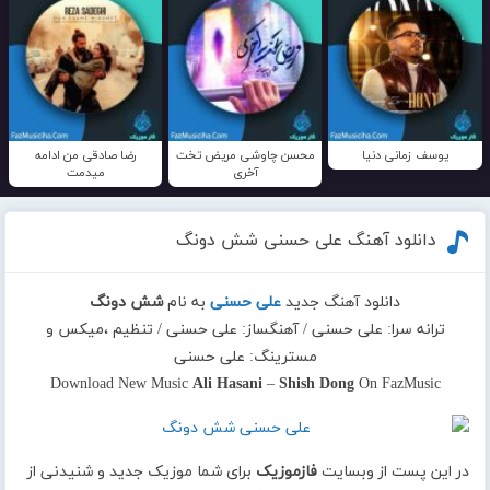
یوسف زمانی دنیا
محسن چاوشی مریض تخت
رضا صادقی من ادامه
آخری
میدمت
دانلود آهنگ علی حسنی شش دونگ
دانلود آهنگ جدید
علی حسنی
به نام
شش دونگ
ترانه سرا: علی حسنی / آهنگساز: علی حسنی / تنظیم ،میکس و
مسترینگ: علی حسنی
Download New Music
Ali Hasani
–
Shish Dong
On FazMusic
در این پست از وبسایت
فازموزیک
برای شما موزیک جدید و شنیدنی از