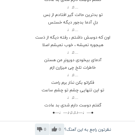
...♫♩
تو بدترین حالت گیر افتادم از بَس
دِلِ آدما بدجور دیگه خستس
...♫♩
اون که دوسِش داشتم ، رفته دیگه از دَست
هیجوره نمیشه ، خوب نمیشم اصلا
...♫♩
آدمای بیخودی دوروبَرِ من هستن
خاطرات تلخ چی میزارن ازم
...♫♩
فکراتو بکن نذار برم راحت
تو این تنهایی چشم تو چشمِ ساعت
...♫♩
گفتم دوسِت دارم شدی بد عادت
●—♩—♪♫♫♪—♩—●
نظرتون راجع به این آهنگ؟
0
0