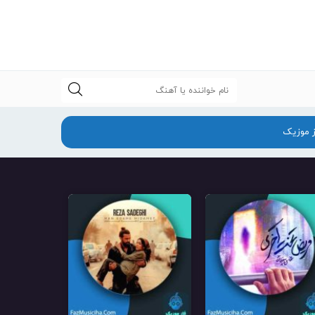
جستجو
ز موزیک