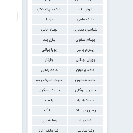
ایوان بند
بابک جهانبخش
بابک مافی
بردیا
بنیامین بهادری
بهنام بانی
بهنام صفوی
پازل بند
پدرام پالیز
پویا بیاتی
پویان جناتی
چارتار
حامد برادران
حامد زمانی
حامد همایون
حجت اشرف زاده
حسین توکلی
حمید عسکری
حمید هیراد
راغب
رامین بی باک
رستاک
رضا بهرام
رضا شیری
رضا صادقی
رضا ملک زاده