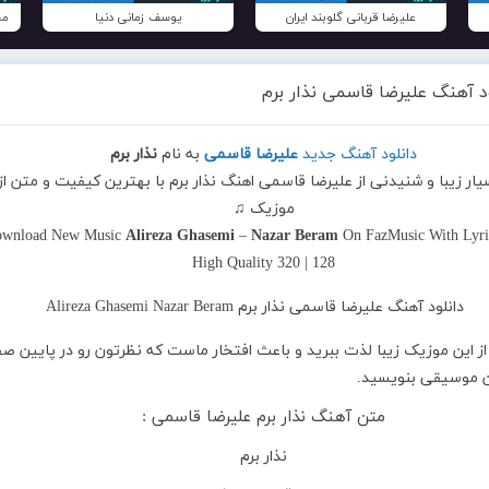
علیرضا قربانی گلوبند ایران
یوسف زمانی دنیا
مح
د آهنگ علیرضا قاسمی نذار برم
دانلود آهنگ جدید
علیرضا قاسمی
به نام
نذار برم
یار زیبا و شنیدنی از علیرضا قاسمی اهنگ نذار برم با بهترین کیفیت و متن از 
موزیک ♫
wnload New Music
Alireza Ghasemi
–
Nazar Beram
On FazMusic With Lyri
High Quality 320 | 128
از این موزیک زیبا لذت ببرید و باعث افتخار ماست که نظرتون رو در پایین ص
ین موسیقی بنویسید.
متن آهنگ نذار برم علیرضا قاسمی :
نذار برم