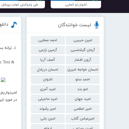
اشوان تو کجایی
علی زندوکیلی خواب پریشان
دانلو
لیست خوانندگان
امین حبیبی
احمد صفایی
♫ ترانه بس
آرمان گرشاسبی
آرمین زارعی
آرون افشار
آصف آریا
c Text &
احسان خواجه امیری
احسان دریادل
احمد سلو
اشوان
امو بند
امید آمری
امیدواریم 
امید جهان
امید حاجیلی
در مورد ا
امیر اعظمی
امیر رشوند
امیرعباس گلاب
امین بانی
امین رستمی
ایهام