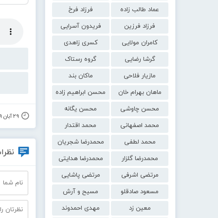
عماد طالب زاده
فرزاد فرخ
فرزاد فرزین
فریدون آسرایی
کامران مولایی
کسری زاهدی
گرشا رضایی
گروه رستاک
مازیار فلاحی
ماکان بند
ماهان بهرام خان
محسن ابراهیم زاده
محسن چاوشی
محسن یگانه
۲۹ آبان ۱۳۹۹
محمد اصفهانی
محمد اقتدار
محمد لطفی
محمدرضا شجریان
نظرات
محمدرضا گلزار
محمدرضا هدایتی
مرتضی اشرفی
مرتضی پاشایی
مسعود صادقلو
مسیح و آرش
معین زد
مهدی احمدوند