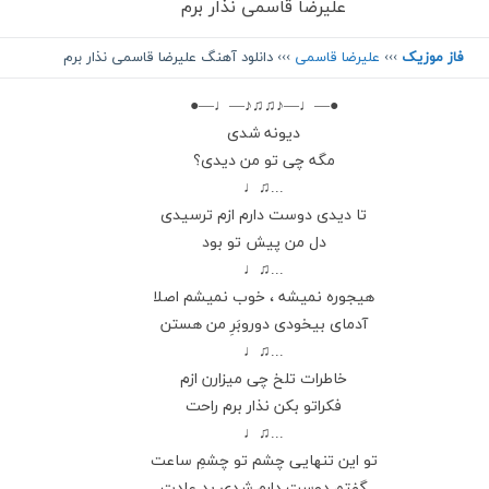
علیرضا قاسمی نذار برم
فاز موزیک
›››
علیرضا قاسمی
››› دانلود آهنگ علیرضا قاسمی نذار برم
●—♩—♪♫♫♪—♩—●
دیونه شدی
مگه چی تو‌ من دیدی؟
...♫♩
تا دیدی دوست دارم ازم ترسیدی
دل من پیش تو بود
...♫♩
هیجوره نمیشه ، خوب نمیشم اصلا
آدمای بیخودی دوروبَرِ من هستن
...♫♩
خاطرات تلخ چی میزارن ازم
فکراتو بکن نذار برم راحت
...♫♩
تو این تنهایی چشم تو چشمِ ساعت
گفتم دوسِت دارم شدی بد عادت