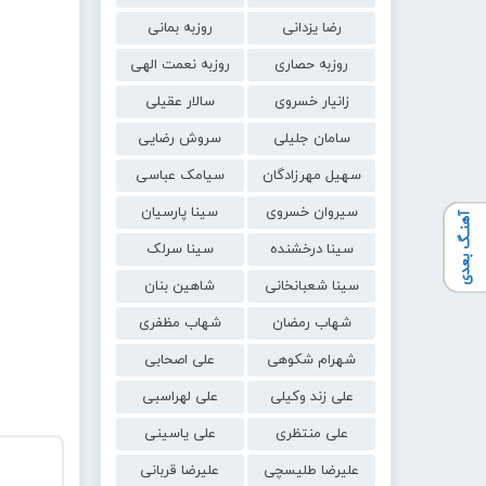
رضا یزدانی
روزبه بمانی
روزبه حصاری
روزبه نعمت الهی
زانیار خسروی
سالار عقیلی
سامان جلیلی
سروش رضایی
سهیل مهرزادگان
سیامک عباسی
سیروان خسروی
سینا پارسیان
آهنـگ بعدی
سینا درخشنده
سینا سرلک
سینا شعبانخانی
شاهین بنان
شهاب رمضان
شهاب مظفری
شهرام شکوهی
علی اصحابی
علی زند وکیلی
علی لهراسبی
علی منتظری
علی یاسینی
علیرضا طلیسچی
علیرضا قربانی