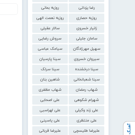
رضا یزدانی
روزبه بمانی
روزبه حصاری
روزبه نعمت الهی
زانیار خسروی
سالار عقیلی
سامان جلیلی
سروش رضایی
سهیل مهرزادگان
سیامک عباسی
سیروان خسروی
سینا پارسیان
سینا درخشنده
سینا سرلک
سینا شعبانخانی
شاهین بنان
شهاب رمضان
شهاب مظفری
شهرام شکوهی
علی اصحابی
علی زند وکیلی
علی لهراسبی
علی منتظری
علی یاسینی
آهنـگ بعدی
علیرضا طلیسچی
علیرضا قربانی