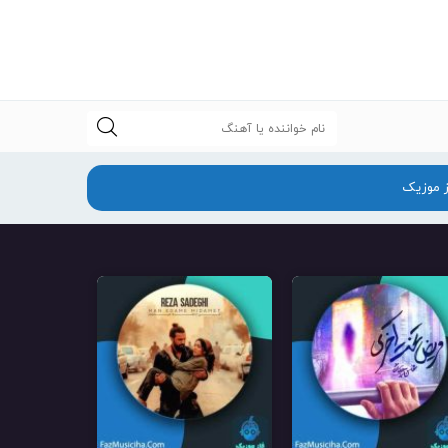
جستجو
ز موزیک