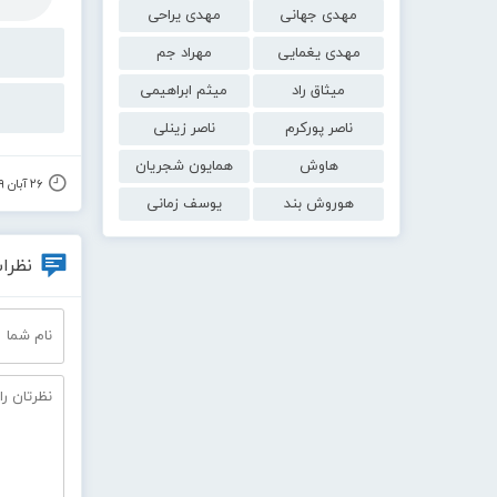
مهدی جهانی
مهدی یراحی
مهدی یغمایی
مهراد جم
میثاق راد
میثم ابراهیمی
ناصر پورکرم
ناصر زینلی
هاوش
همایون شجریان
۲۶ آبان ۱۳۹۹
هوروش بند
یوسف زمانی
نظرات