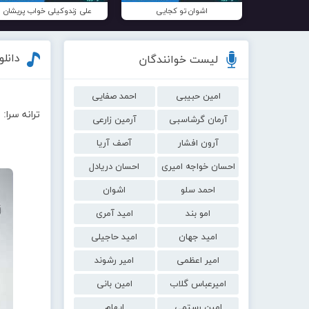
اشوان تو کجایی
علی زندوکیلی خواب پریشان
دانلو
لیست خوانندگان
امین حبیبی
احمد صفایی
ترانه سرا:
آرمان گرشاسبی
آرمین زارعی
آرون افشار
آصف آریا
احسان خواجه امیری
احسان دریادل
احمد سلو
اشوان
امو بند
امید آمری
امید جهان
امید حاجیلی
امیر اعظمی
امیر رشوند
امیرعباس گلاب
امین بانی
امین رستمی
ایهام