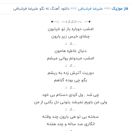
فاز موزیک
>>>
علیرضا فرشبافی
>>> دانلود آهنگ نه نگو علیرضا فرشبافی
●—♩—♪♫♫♪—♩—●
امشب دوباره باز تو خیابون
چشای خیس زیر بارون
...♫♩
دنبال خاطره هامون
امشب میدونم روانی میشم
...♫♩
دوریت آتیش زده به ریشم
بگو چی بوده گناهم
...♫♩
چی شد , ول کردی دستام بی خود
ولی من باورم نمیشد بتونی دل بکنی از من
...♫♩
سخته بی تو هی بارون چند وقته
انگاری صد ساله و چند هفته