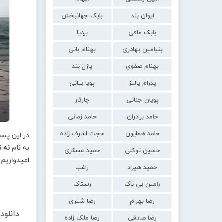
ایوان بند
بابک جهانبخش
بابک مافی
بردیا
بنیامین بهادری
بهنام بانی
بهنام صفوی
پازل بند
پدرام پالیز
پویا بیاتی
پویان جناتی
چارتار
حامد برادران
حامد زمانی
حامد همایون
حجت اشرف زاده
در این پس
به نام
نه ن
حسین توکلی
حمید عسکری
امیدواریم 
حمید هیراد
راغب
رامین بی باک
رستاک
رضا بهرام
رضا شیری
دانلو
رضا صادقی
رضا ملک زاده