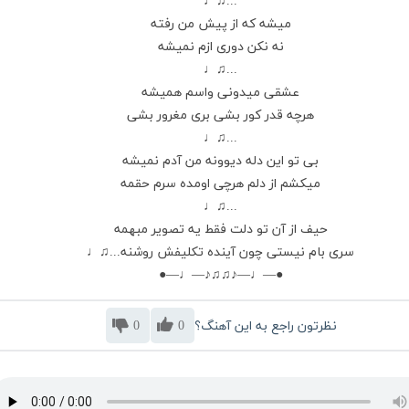
...♫♩
میشه که از پیش من رفته
نه نکن دوری ازم نمیشه
...♫♩
عشقی میدونی واسم همیشه
هرچه قدر کور بشی بری مغرور بشی
...♫♩
بی تو این دله دیوونه من آدم نمیشه
میکشم از دلم هرچی اومده سرم حقمه
...♫♩
حیف از آن تو دلت فقط یه تصویر مبهمه
سری بام نیستی چون آینده تکلیفش روشنه...♫♩
●—♩—♪♫♫♪—♩—●
نظرتون راجع به این آهنگ؟
0
0