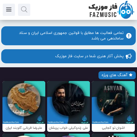
تمامی فعالیت ها مطابق با قوانین جمهوری اسلامی ایران و ستاد
ساماندهی می باشد
پخش آثار هنری شما در سایت فاز موزیک
آهنگ های ویژه
اشوان تو کجایی
علی زندوکیلی خواب پریشان
علیرضا قربانی گلوبند ایران