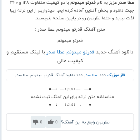
عطا صدر
عزیز به نام
قدرتو میدونم
با دو کیفیت متفاوت ۱۲۸ و ۳۲۰
جهت دانلود و پخش آنلاین آماده کرده ایم. امیدواریم از این ترانه زیبا
لذت ببرید و حتما نظرتون رو در پایین صفحه بنویسید.
متن آهنگ قدرتو میدونم عطا صدر :
قدرتو میدونم
دانلود آهنگ جدید
قدرتو میدونم عطا صدر
با لینک مستقیم و
کیفیت عالی
فاز موزیک
>>>
عطا صدر
>>> دانلود آهنگ قدرتو میدونم عطا صدر
●—♩—♪♫♫♪—♩—●
متاسفانه متن ترانه برای این آهنگ ثبت نشده ...
●—♩—♪♫♫♪—♩—●
نظرتون راجع به این آهنگ؟
0
0