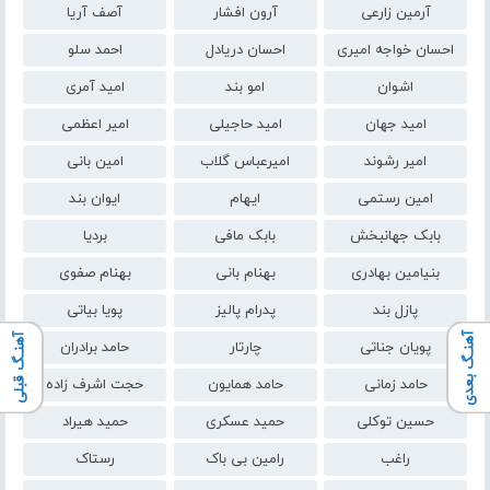
آرمین زارعی
آرون افشار
آصف آریا
احسان خواجه امیری
احسان دریادل
احمد سلو
اشوان
امو بند
امید آمری
امید جهان
امید حاجیلی
امیر اعظمی
امیر رشوند
امیرعباس گلاب
امین بانی
امین رستمی
ایهام
ایوان بند
بابک جهانبخش
بابک مافی
بردیا
بنیامین بهادری
بهنام بانی
بهنام صفوی
پازل بند
پدرام پالیز
پویا بیاتی
آهنـگ بعدی
آهنـگ قبلی
پویان جناتی
چارتار
حامد برادران
حامد زمانی
حامد همایون
حجت اشرف زاده
حسین توکلی
حمید عسکری
حمید هیراد
راغب
رامین بی باک
رستاک