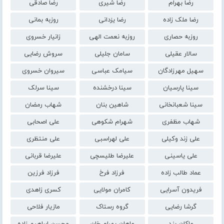
رضا بهرام
رضا شیری
رضا صادقی
رضا ملک زاده
رضا یزدانی
روزبه بمانی
روزبه حصاری
روزبه نعمت الهی
زانیار خسروی
سالار عقیلی
سامان جلیلی
سروش رضایی
سهیل مهرزادگان
سیامک عباسی
سیروان خسروی
سینا پارسیان
سینا درخشنده
سینا سرلک
سینا شعبانخانی
شاهین بنان
شهاب رمضان
شهاب مظفری
شهرام شکوهی
علی اصحابی
علی زند وکیلی
علی لهراسبی
علی منتظری
علی یاسینی
علیرضا طلیسچی
علیرضا قربانی
عماد طالب زاده
فرزاد فرخ
فرزاد فرزین
فریدون آسرایی
کامران مولایی
کسری زاهدی
گرشا رضایی
گروه رستاک
مازیار فلاحی