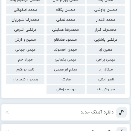
ماکان بند
ماهان بهرام خان
محسن ابراهیم زاده
محسن چاوشی
محسن یگانه
محمد اصفهانی
محمد اقتدار
محمد لطفی
محمدرضا شجریان
محمدرضا گلزار
محمدرضا هدایتی
مرتضی اشرفی
مرتضی پاشایی
مسعود صادقلو
مسیح و آرش
معین زد
مهدی احمدوند
مهدی جهانی
مهدی یراحی
مهدی یغمایی
مهراد جم
میثاق راد
میثم ابراهیمی
ناصر پورکرم
ناصر زینلی
هاوش
همایون شجریان
هوروش بند
یوسف زمانی
دانلود آهنگ جدید