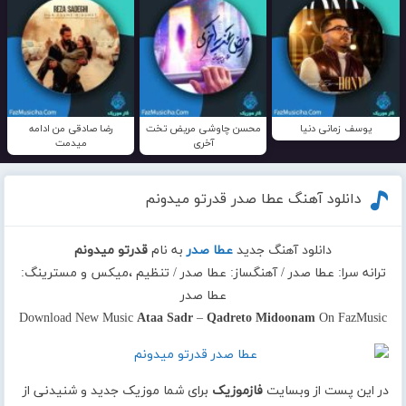
یوسف زمانی دنیا
محسن چاوشی مریض تخت
رضا صادقی من ادامه
آخری
میدمت
دانلود آهنگ عطا صدر قدرتو میدونم
دانلود آهنگ جدید
عطا صدر
به نام
قدرتو میدونم
ترانه سرا: عطا صدر / آهنگساز: عطا صدر / تنظیم ،میکس و مسترینگ:
عطا صدر
Download New Music
Ataa Sadr
–
Qadreto Midoonam
On FazMusic
در این پست از وبسایت
فازموزیک
برای شما موزیک جدید و شنیدنی از