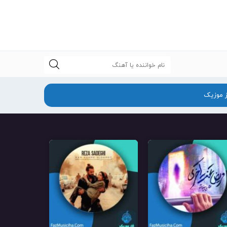
جستجو
ز موزیک