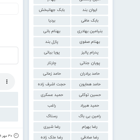
ایوان بند
بابک جهانبخش
بابک مافی
بردیا
بنیامین بهادری
بهنام بانی
بهنام صفوی
پازل بند
پدرام پالیز
پویا بیاتی
پویان جناتی
چارتار
حامد برادران
حامد زمانی
حامد همایون
حجت اشرف زاده
حسین توکلی
حمید عسکری
حمید هیراد
راغب
رامین بی باک
رستاک
رضا بهرام
رضا شیری
۳۰ مهر ۱۳۹۹
رضا صادقی
رضا ملک زاده