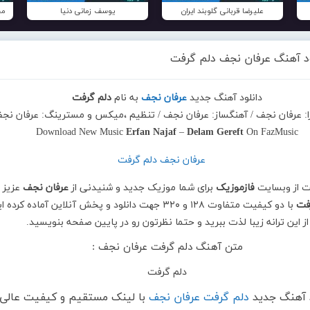
علیرضا قربانی گلوبند ایران
یوسف زمانی دنیا
مح
ود آهنگ عرفان نجف دلم گرفت
دانلود آهنگ جدید
عرفان نجف
به نام
دلم گرفت
را: عرفان نجف / آهنگساز: عرفان نجف / تنظیم ،میکس و مسترینگ: عرفان نج
Download New Music
Erfan Najaf
–
Delam Gereft
On FazMusic
ت از وبسایت
فازموزیک
برای شما موزیک جدید و شنیدنی از
عرفان نجف
عزیز ب
فت
با دو کیفیت متفاوت ۱۲۸ و ۳۲۰ جهت دانلود و پخش آنلاین آماده کرده 
از این ترانه زیبا لذت ببرید و حتما نظرتون رو در پایین صفحه بنویسید.
متن آهنگ دلم گرفت عرفان نجف :
دلم گرفت
د آهنگ جدید
دلم گرفت عرفان نجف
با لینک مستقیم و کیفیت عالی