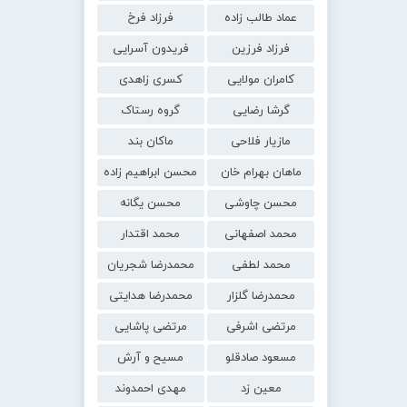
عماد طالب زاده
فرزاد فرخ
فرزاد فرزین
فریدون آسرایی
کامران مولایی
کسری زاهدی
گرشا رضایی
گروه رستاک
مازیار فلاحی
ماکان بند
ماهان بهرام خان
محسن ابراهیم زاده
محسن چاوشی
محسن یگانه
محمد اصفهانی
محمد اقتدار
محمد لطفی
محمدرضا شجریان
محمدرضا گلزار
محمدرضا هدایتی
مرتضی اشرفی
مرتضی پاشایی
مسعود صادقلو
مسیح و آرش
معین زد
مهدی احمدوند