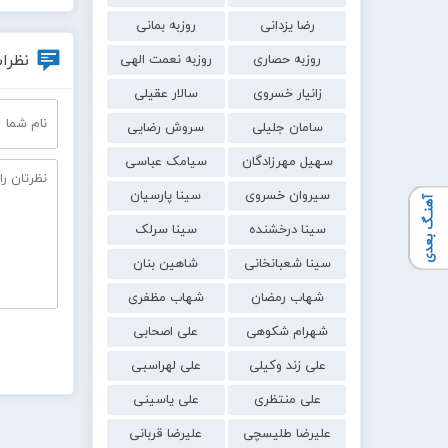
رضا یزدانی
روزبه بمانی
نظرات
روزبه حصاری
روزبه نعمت الهی
زانیار خسروی
سالار عقیلی
سامان جلیلی
سروش رضایی
سهیل مهرزادگان
سیامک عباسی
سیروان خسروی
سینا پارسیان
آهنـگ بعدی
سینا درخشنده
سینا سرلک
سینا شعبانخانی
شاهین بنان
شهاب رمضان
شهاب مظفری
شهرام شکوهی
علی اصحابی
علی زند وکیلی
علی لهراسبی
علی منتظری
علی یاسینی
علیرضا طلیسچی
علیرضا قربانی