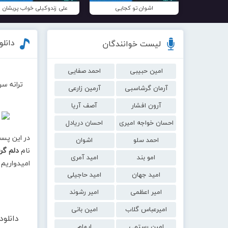
اشوان تو کجایی
علی زندوکیلی خواب پریشان
دانل
لیست خوانندگان
امین حبیبی
احمد صفایی
ترانه س
آرمان گرشاسبی
آرمین زارعی
آرون افشار
آصف آریا
احسان خواجه امیری
احسان دریادل
در این پس
احمد سلو
اشوان
نام
دلم گر
امو بند
امید آمری
امیدواریم 
امید جهان
امید حاجیلی
امیر اعظمی
امیر رشوند
امیرعباس گلاب
امین بانی
دانلو
امین رستمی
ایهام