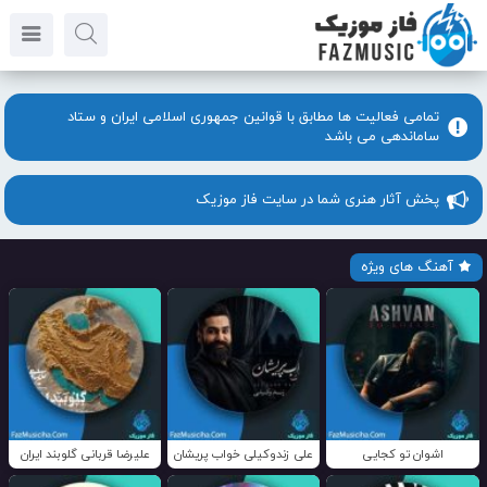
تمامی فعالیت ها مطابق با قوانین جمهوری اسلامی ایران و ستاد
ساماندهی می باشد
پخش آثار هنری شما در سایت فاز موزیک
آهنگ های ویژه
اشوان تو کجایی
علی زندوکیلی خواب پریشان
علیرضا قربانی گلوبند ایران