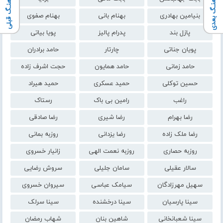
آهنـگ بعدی
آهنـگ قبلی
بنیامین بهادری
بهنام بانی
بهنام صفوی
پازل بند
پدرام پالیز
پویا بیاتی
پویان جناتی
چارتار
حامد برادران
حامد زمانی
حامد همایون
حجت اشرف زاده
حسین توکلی
حمید عسکری
حمید هیراد
راغب
رامین بی باک
رستاک
رضا بهرام
رضا شیری
رضا صادقی
رضا ملک زاده
رضا یزدانی
روزبه بمانی
روزبه حصاری
روزبه نعمت الهی
زانیار خسروی
سالار عقیلی
سامان جلیلی
سروش رضایی
سهیل مهرزادگان
سیامک عباسی
سیروان خسروی
سینا پارسیان
سینا درخشنده
سینا سرلک
سینا شعبانخانی
شاهین بنان
شهاب رمضان