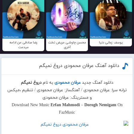
یوسف زمانی دنیا
محسن چاوشی مریض تخت
رضا صادقی من ادامه
آخری
میدمت
دانلود آهنگ عرفان محمودی دروغ نمیگم
دانلود آهنگ جدید
عرفان محمودی
به نام
دروغ نمیگم
ترانه سرا: عرفان محمودی / آهنگساز: عرفان محمودی / تنظیم ،میکس
و مسترینگ: عرفان محمودی
Download New Music
Erfan Mahmodi
–
Dorogh Nemigam
On
FazMusic