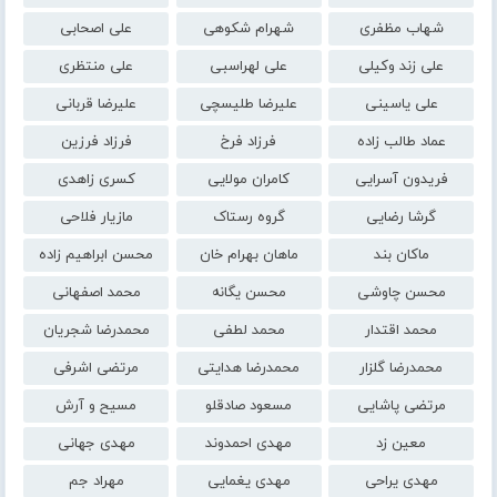
شهاب مظفری
شهرام شکوهی
علی اصحابی
علی زند وکیلی
علی لهراسبی
علی منتظری
علی یاسینی
علیرضا طلیسچی
علیرضا قربانی
عماد طالب زاده
فرزاد فرخ
فرزاد فرزین
فریدون آسرایی
کامران مولایی
کسری زاهدی
گرشا رضایی
گروه رستاک
مازیار فلاحی
ماکان بند
ماهان بهرام خان
محسن ابراهیم زاده
محسن چاوشی
محسن یگانه
محمد اصفهانی
محمد اقتدار
محمد لطفی
محمدرضا شجریان
محمدرضا گلزار
محمدرضا هدایتی
مرتضی اشرفی
مرتضی پاشایی
مسعود صادقلو
مسیح و آرش
معین زد
مهدی احمدوند
مهدی جهانی
مهدی یراحی
مهدی یغمایی
مهراد جم