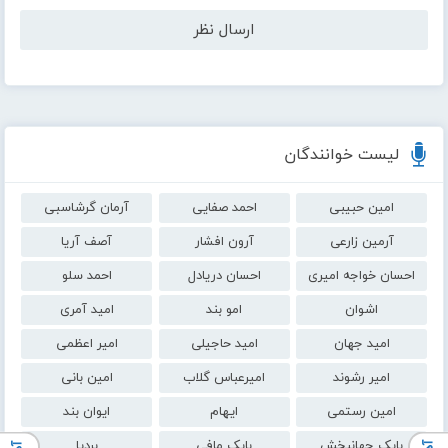
لیست خوانندگان
امین حبیبی
احمد صفایی
آرمان گرشاسبی
آرمین زارعی
آرون افشار
آصف آریا
احسان خواجه امیری
احسان دریادل
احمد سلو
اشوان
امو بند
امید آمری
امید جهان
امید حاجیلی
امیر اعظمی
امیر رشوند
امیرعباس گلاب
امین بانی
امین رستمی
ایهام
ایوان بند
بابک جهانبخش
بابک مافی
بردیا