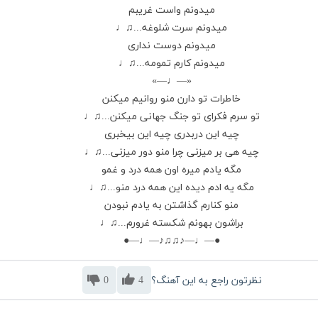
میدونم واست غریبم
میدونم سرت شلوغه...♫♩
میدونم دوست نداری
میدونم کارم تمومه...♫♩
«—♩—»
خاطرات تو دارن منو روانیم میکنن
تو سرم فکرای تو جنگ جهانی میکنن...♫♩
چیه این دربدری چیه این بیخبری
چیه هی بر میزنی چرا منو دور میزنی...♫♩
مگه یادم میره اون همه درد و غمو
مگه یه ادم دیده این همه درد منو...♫♩
منو کنارم گذاشتن به یادم نبودن
براشون بهونم شکسته غرورم...♫♩
●—♩—♪♫♫♪—♩—●
نظرتون راجع به این آهنگ؟
4
0