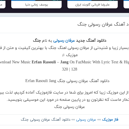
علیرضا قربانی گلوبند ایران
یوسف زمانی دنیا
مح
ود آهنگ عرفان رسولی جنگ
دانلود آهنگ جدید
عرفان رسولی
به نام
جنگ
بسیار زیبا و شنیدنی از عرفان رسولی اهنگ جنگ با بهترین کیفیت و متن از فا
موزیک ♫
wnload New Music
Erfan Rasouli
–
Jang
On FazMusic With Lyric Text & Hig
320 | 128
از این موزیک زیبا که امروز برای شما در سایت فازموزیک آماده کردیم، لذت ببر
تخار ماست که نظرتون رو در پایین صفحه در مورد این موسیقی بنویسید.
عرفان رسولی جنگ
فاز موزیک
›››
عرفان رسولی
››› دانلود آهنگ عرفان رسولی جنگ