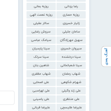
رضا یزدانی
روزبه بمانی
روزبه حصاری
روزبه نعمت الهی
زانیار خسروی
سالار عقیلی
سامان جلیلی
سروش رضایی
سهیل مهرزادگان
سیامک عباسی
سیروان خسروی
سینا پارسیان
آهنـگ بعدی
سینا درخشنده
سینا سرلک
سینا شعبانخانی
شاهین بنان
شهاب رمضان
شهاب مظفری
شهرام شکوهی
علی اصحابی
علی زند وکیلی
علی لهراسبی
علی منتظری
علی یاسینی
علیرضا طلیسچی
علیرضا قربانی