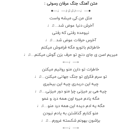
متن آهنگ جنگ عرفان رسولی :
●—♩—♪♫♫♪—♩—●
مثل من کی میشه واست
آخرش دنیا عوض شد...♫♩
نیومده رفتی که رفتی
آخرس حرفات عوض شد...♫♩
خاطراتم باتورو مگه فراموش میکنم
میریم اصن ی جای دنج تو حرف بزن گوش میکنم...♫♩
«—♩—»
خاطرات تو دارن منو روانیم میکنن
تو سرم فکرای تو جنگ جهانی میکنن...♫♩
چیه این دربدری چیه این بیخبری
چیه هی بر میزنی چرا منو دور میزنی...♫♩
مگه یادم میره اون همه درد و غمو
مگه یه ادم دیده این همه درد منو...♫♩
منو کنارم گذاشتن به یادم نبودن
براشون بهونم شکسته غرورم...♫♩
«—♩—»