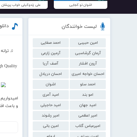
اشوان تو کجایی
علی زندوکیلی خواب پریشان
دانل
لیست خوانندگان
امین حبیبی
احمد صفایی
♫ ترانه 
آرمان گرشاسبی
آرمین زارعی
آرون افشار
آصف آریا
h Quality
احسان خواجه امیری
احسان دریادل
احمد سلو
اشوان
امو بند
امید آمری
امیدواریم 
امید جهان
امید حاجیلی
و باعث اف
امیر اعظمی
امیر رشوند
امیرعباس گلاب
امین بانی
امین رستمی
ایهام