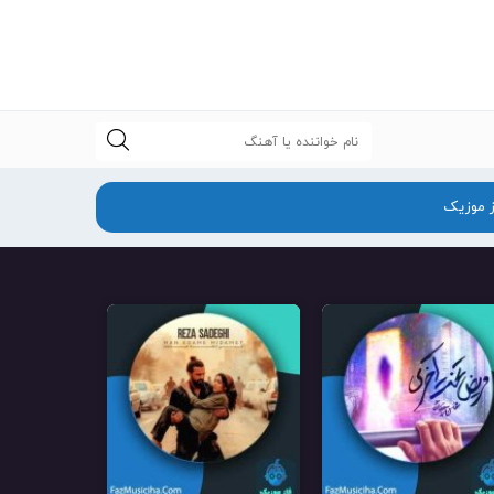
جستجو
ز موزیک