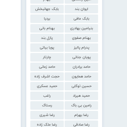
ایوان بند
بابک جهانبخش
بابک مافی
بردیا
بنیامین بهادری
بهنام بانی
بهنام صفوی
پازل بند
پدرام پالیز
پویا بیاتی
پویان جناتی
چارتار
حامد برادران
حامد زمانی
حامد همایون
حجت اشرف زاده
حسین توکلی
حمید عسکری
حمید هیراد
راغب
رامین بی باک
رستاک
رضا بهرام
رضا شیری
رضا صادقی
رضا ملک زاده