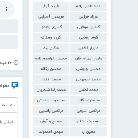
عماد طالب زاده
فرزاد فرخ
فرزاد فرزین
فریدون آسرایی
کامران مولایی
کسری زاهدی
گرشا رضایی
گروه رستاک
مازیار فلاحی
ماکان بند
ماهان بهرام خان
محسن ابراهیم زاده
۲۴ خرداد ۱۴۰۵
محسن چاوشی
محسن یگانه
محمد اصفهانی
محمد اقتدار
نظرات
محمد لطفی
محمدرضا شجریان
محمدرضا گلزار
محمدرضا هدایتی
مرتضی اشرفی
مرتضی پاشایی
مسعود صادقلو
مسیح و آرش
معین زد
مهدی احمدوند