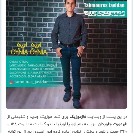
در این پست از وبسایت
فازموزیک
برای شما موزیک جدید و شنیدنی از
طهمورث جاویدان
عزیز به نام
اوینیا اوینیا
با دو کیفیت متفاوت ۱۲۸ و
۳۲۰ جهت دانلود و پخش آنلاین آماده کرده ایم. امیدواریم از این ترانه