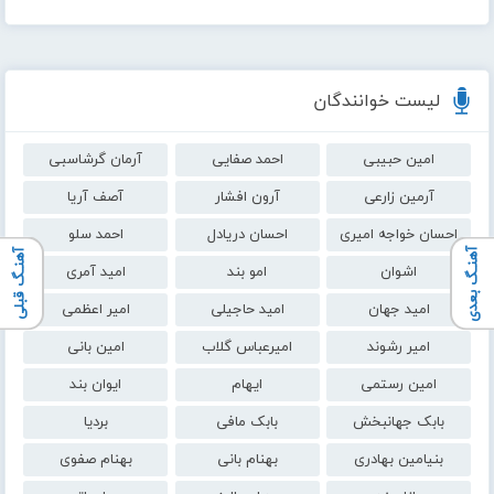
لیست خوانندگان
امین حبیبی
احمد صفایی
آرمان گرشاسبی
آرمین زارعی
آرون افشار
آصف آریا
احسان خواجه امیری
احسان دریادل
احمد سلو
آهنـگ بعدی
آهنـگ قبلی
اشوان
امو بند
امید آمری
امید جهان
امید حاجیلی
امیر اعظمی
امیر رشوند
امیرعباس گلاب
امین بانی
امین رستمی
ایهام
ایوان بند
بابک جهانبخش
بابک مافی
بردیا
بنیامین بهادری
بهنام بانی
بهنام صفوی