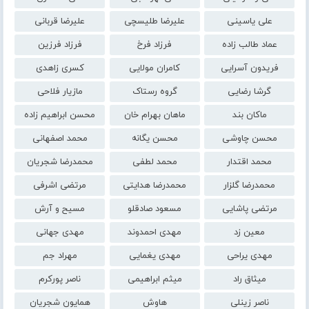
علی یاسینی
علیرضا طلیسچی
علیرضا قربانی
عماد طالب زاده
فرزاد فرخ
فرزاد فرزین
فریدون آسرایی
کامران مولایی
کسری زاهدی
گرشا رضایی
گروه رستاک
مازیار فلاحی
ماکان بند
ماهان بهرام خان
محسن ابراهیم زاده
محسن چاوشی
محسن یگانه
محمد اصفهانی
محمد اقتدار
محمد لطفی
محمدرضا شجریان
محمدرضا گلزار
محمدرضا هدایتی
مرتضی اشرفی
مرتضی پاشایی
مسعود صادقلو
مسیح و آرش
معین زد
مهدی احمدوند
مهدی جهانی
مهدی یراحی
مهدی یغمایی
مهراد جم
میثاق راد
میثم ابراهیمی
ناصر پورکرم
ناصر زینلی
هاوش
همایون شجریان