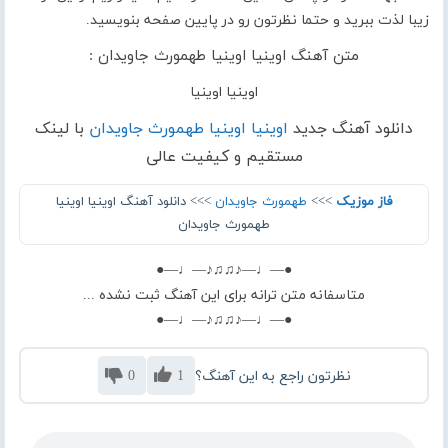
زیبا لذت ببرید و حتما نظرتون رو در پایین صفحه بنویسید.
متن آهنگ اوینیا اوینیا طهمورث جاویدان :
اوینیا اوینیا
دانلود آهنگ جدید
اوینیا اوینیا طهمورث جاویدان
با لینک
مستقیم و کیفیت عالی
فاز موزیک
>>>
طهمورث جاویدان
>>> دانلود آهنگ اوینیا اوینیا
طهمورث جاویدان
●—♩—♪♫♫♪—♩—●
متاسفانه متن ترانه برای این آهنگ ثبت نشده ...
●—♩—♪♫♫♪—♩—●
نظرتون راجع به این آهنگ؟
1
0