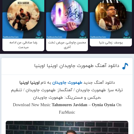
یوسف زمانی دنیا
محسن چاوشی مریض تخت
رضا صادقی من ادامه
آخری
میدمت
دانلود آهنگ طهمورث جاویدان اوینیا اوینیا
دانلود آهنگ جدید
طهمورث جاویدان
به نام
اوینیا اوینیا
ترانه سرا: طهمورث جاویدان / آهنگساز: طهمورث جاویدان / تنظیم
،میکس و مسترینگ: طهمورث جاویدان
Download New Music
Tahmoures Javidan
–
Oynia Oynia
On
FazMusic