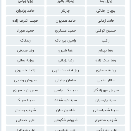
پازل بند
پدرام پالیز
پویا بیاتی
پویان جناتی
چارتار
حامد برادران
حامد زمانی
حامد همایون
حجت اشرف زاده
حسین توکلی
حمید عسکری
حمید هیراد
راغب
رامین بی باک
رستاک
رضا بهرام
رضا شیری
رضا صادقی
رضا ملک زاده
رضا یزدانی
روزبه بمانی
روزبه حصاری
روزبه نعمت الهی
زانیار خسروی
سالار عقیلی
سامان جلیلی
سروش رضایی
سهیل مهرزادگان
سیامک عباسی
سیروان خسروی
سینا پارسیان
سینا درخشنده
سینا سرلک
سینا شعبانخانی
شاهین بنان
شهاب رمضان
شهاب مظفری
شهرام شکوهی
علی اصحابی
علی زند وکیلی
علی لهراسبی
علی منتظری