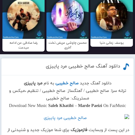
یوسف زمانی دنیا
محسن چاوشی مریض تخت
رضا صادقی من ادامه
آخری
میدمت
دانلود آهنگ صالح خطیبی مرد پاییزی
دانلود آهنگ جدید
صالح خطیبی
به نام
مرد پاییزی
ترانه سرا: صالح خطیبی / آهنگساز: صالح خطیبی / تنظیم ،میکس و
مسترینگ: صالح خطیبی
Download New Music
Saleh Khatibi
–
Marde Paeizi
On FazMusic
در این پست از وبسایت
فازموزیک
برای شما موزیک جدید و شنیدنی از