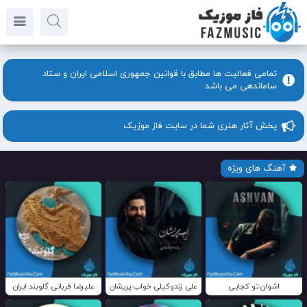
تمامی فعالیت ها مطابق با قوانین جمهوری اسلامی ایران و ستاد
ساماندهی می باشد
پخش آثار هنری شما در سایت فاز موزیک
آهنگ های ویژه
اشوان تو کجایی
علی زندوکیلی خواب پریشان
علیرضا قربانی گلوبند ایران