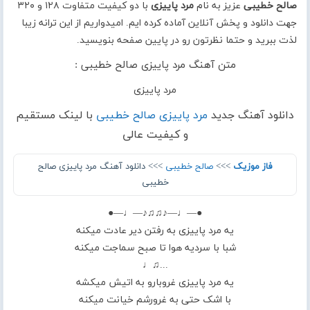
صالح خطیبی
عزیز به نام
مرد پاییزی
با دو کیفیت متفاوت ۱۲۸ و ۳۲۰
جهت دانلود و پخش آنلاین آماده کرده ایم. امیدواریم از این ترانه زیبا
لذت ببرید و حتما نظرتون رو در پایین صفحه بنویسید.
متن آهنگ مرد پاییزی صالح خطیبی :
مرد پاییزی
دانلود آهنگ جدید
مرد پاییزی صالح خطیبی
با لینک مستقیم
و کیفیت عالی
فاز موزیک
>>>
صالح خطیبی
>>> دانلود آهنگ مرد پاییزی صالح
خطیبی
●—♩—♪♫♫♪—♩—●
یه مرد پاییزی به رفتن دیر عادت میکنه
شبا با سردیه هوا تا صبح سماجت میکنه
...♫♩
یه مرد پاییزی غروبارو به اتیش میکشه
با اشک حتی به غرورشم خیانت میکنه