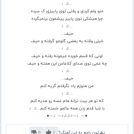
...♫♩
منو ولم کردی و رفتی توی پاییزی ک سرده
چرا هیشکی توی پاییز پیشمون برنمیگرده
...♫♩
حیف...
خیلی وقته یه بغضی گلومو گرفته و حیف
...♫♩
اونی که قسم خورده میمونه رفته و حیف
چه غمی توی صدای کلاغاس این هفته و حیف
...♫♩
حیف...
من هنوزم یاد نگرفتم گریه کنم
...♫♩
که تو هر بیت ترانه هام غصه رو هدیه کنم
با شبا قدم زدن همه عالمو خسته کنم...♫♩
●—♩—♪♫♫♪—♩—●
نظرتون راجع به این آهنگ؟
1
0