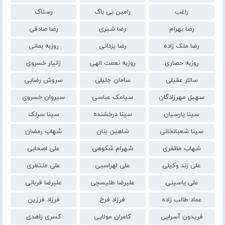
راغب
رامین بی باک
رستاک
رضا بهرام
رضا شیری
رضا صادقی
رضا ملک زاده
رضا یزدانی
روزبه بمانی
روزبه حصاری
روزبه نعمت الهی
زانیار خسروی
سالار عقیلی
سامان جلیلی
سروش رضایی
سهیل مهرزادگان
سیامک عباسی
سیروان خسروی
سینا پارسیان
سینا درخشنده
سینا سرلک
سینا شعبانخانی
شاهین بنان
شهاب رمضان
شهاب مظفری
شهرام شکوهی
علی اصحابی
علی زند وکیلی
علی لهراسبی
علی منتظری
علی یاسینی
علیرضا طلیسچی
علیرضا قربانی
عماد طالب زاده
فرزاد فرخ
فرزاد فرزین
فریدون آسرایی
کامران مولایی
کسری زاهدی