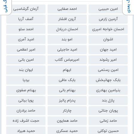
آهنـگ بعدی
آهنـگ قبلی
امین حبیبی
احمد صفایی
آرمان گرشاسبی
آرمین زارعی
آرون افشار
آصف آریا
احسان خواجه امیری
احسان دریادل
احمد سلو
اشوان
امو بند
امید آمری
امید جهان
امید حاجیلی
امیر اعظمی
امیر رشوند
امیرعباس گلاب
امین بانی
امین رستمی
ایهام
ایوان بند
بابک جهانبخش
بابک مافی
بردیا
بنیامین بهادری
بهنام بانی
بهنام صفوی
پازل بند
پدرام پالیز
پویا بیاتی
پویان جناتی
چارتار
حامد برادران
حامد زمانی
حامد همایون
حجت اشرف زاده
حسین توکلی
حمید عسکری
حمید هیراد