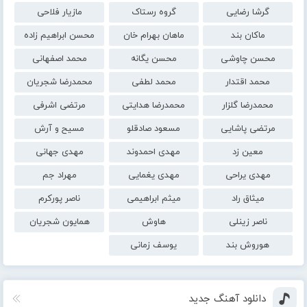
گرشا رضایی
گروه رستاک
مازیار فلاحی
ماکان بند
ماهان بهرام خان
محسن ابراهیم زاده
محسن چاوشی
محسن یگانه
محمد اصفهانی
محمد اقتدار
محمد لطفی
محمدرضا شجریان
محمدرضا گلزار
محمدرضا هدایتی
مرتضی اشرفی
مرتضی پاشایی
مسعود صادقلو
مسیح و آرش
معین زد
مهدی احمدوند
مهدی جهانی
مهدی یراحی
مهدی یغمایی
مهراد جم
میثاق راد
میثم ابراهیمی
ناصر پورکرم
ناصر زینلی
هاوش
همایون شجریان
هوروش بند
یوسف زمانی
دانلود آهنگ جدید