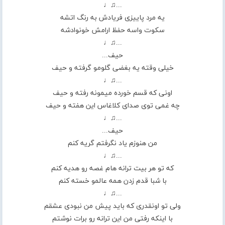
...♫♩
یه مرد پاییزی فریادش به رنگ اتشه
سکوت واسه حفظ ارامش خونوادشه
...♫♩
حیف...
خیلی وقته یه بغضی گلومو گرفته و حیف
...♫♩
اونی که قسم خورده میمونه رفته و حیف
چه غمی توی صدای کلاغاس این هفته و حیف
...♫♩
حیف...
من هنوزم یاد نگرفتم گریه کنم
...♫♩
که تو هر بیت ترانه هام غصه رو هدیه کنم
با شبا قدم زدن همه عالمو خسته کنم
...♫♩
ولی تو اونقدری که باید پیش من نبودی عشقم
با اینکه رفتی من این ترانه رو برات نوشتم