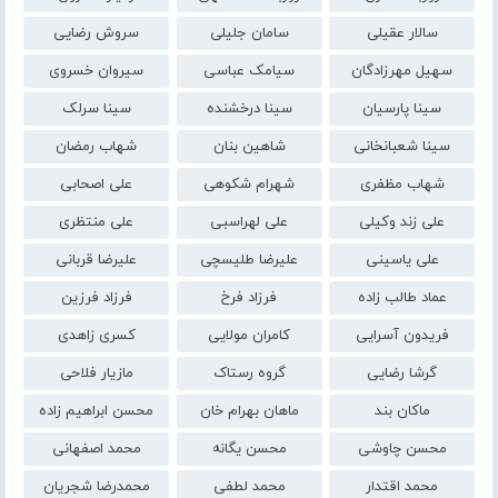
سالار عقیلی
سامان جلیلی
سروش رضایی
سهیل مهرزادگان
سیامک عباسی
سیروان خسروی
سینا پارسیان
سینا درخشنده
سینا سرلک
سینا شعبانخانی
شاهین بنان
شهاب رمضان
شهاب مظفری
شهرام شکوهی
علی اصحابی
علی زند وکیلی
علی لهراسبی
علی منتظری
علی یاسینی
علیرضا طلیسچی
علیرضا قربانی
عماد طالب زاده
فرزاد فرخ
فرزاد فرزین
فریدون آسرایی
کامران مولایی
کسری زاهدی
گرشا رضایی
گروه رستاک
مازیار فلاحی
ماکان بند
ماهان بهرام خان
محسن ابراهیم زاده
محسن چاوشی
محسن یگانه
محمد اصفهانی
محمد اقتدار
محمد لطفی
محمدرضا شجریان