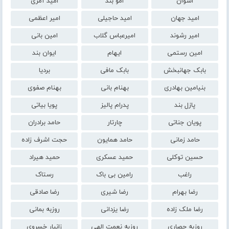
اشوان
امو بند
امید آمری
امید جهان
امید حاجیلی
امیر اعظمی
امیر رشوند
امیرعباس گلاب
امین بانی
امین رستمی
ایهام
ایوان بند
بابک جهانبخش
بابک مافی
بردیا
بنیامین بهادری
بهنام بانی
بهنام صفوی
پازل بند
پدرام پالیز
پویا بیاتی
پویان جناتی
چارتار
حامد برادران
حامد زمانی
حامد همایون
حجت اشرف زاده
حسین توکلی
حمید عسکری
حمید هیراد
راغب
رامین بی باک
رستاک
رضا بهرام
رضا شیری
رضا صادقی
رضا ملک زاده
رضا یزدانی
روزبه بمانی
روزبه حصاری
روزبه نعمت الهی
زانیار خسروی