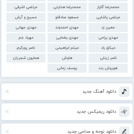
محمدرضا گلزار
محمدرضا هدایتی
مرتضی اشرفی
مرتضی پاشایی
مسعود صادقلو
مسیح و آرش
معین زد
مهدی احمدوند
مهدی جهانی
مهدی یراحی
مهدی یغمایی
مهراد جم
میثاق راد
میثم ابراهیمی
ناصر پورکرم
ناصر زینلی
هاوش
همایون شجریان
هوروش بند
یوسف زمانی
دانلود آهنگ جدید
دانلود ریمیکس جدید
دانلود نوحه و مداحی جدید