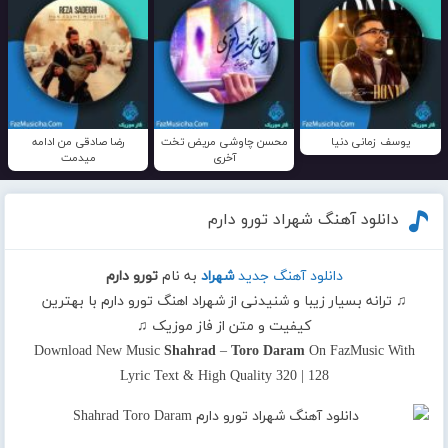
یوسف زمانی دنیا
محسن چاوشی مریض تخت
رضا صادقی من ادامه
آخری
میدمت
دانلود آهنگ شهراد تورو دارم
دانلود آهنگ جدید
شهراد
به نام
تورو دارم
♫ ترانه بسیار زیبا و شنیدنی از شهراد اهنگ تورو دارم با بهترین
کیفیت و متن از فاز موزیک ♫
Download New Music
Shahrad
–
Toro Daram
On FazMusic With
Lyric Text & High Quality 320 | 128