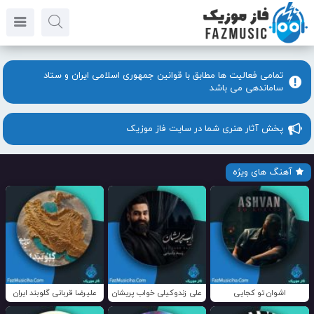
تمامی فعالیت ها مطابق با قوانین جمهوری اسلامی ایران و ستاد
ساماندهی می باشد
پخش آثار هنری شما در سایت فاز موزیک
آهنگ های ویژه
اشوان تو کجایی
علی زندوکیلی خواب پریشان
علیرضا قربانی گلوبند ایران