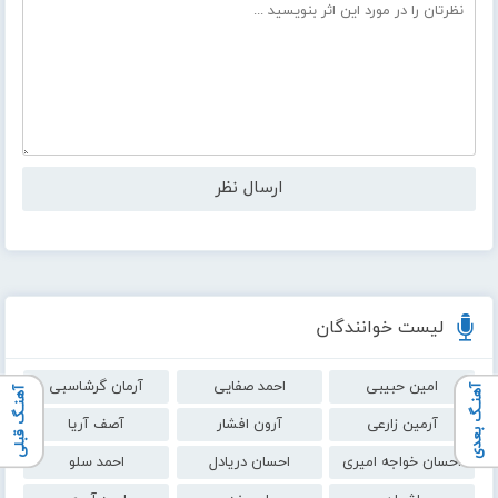
لیست خوانندگان
امین حبیبی
احمد صفایی
آرمان گرشاسبی
آهنـگ بعدی
آهنـگ قبلی
آرمین زارعی
آرون افشار
آصف آریا
احسان خواجه امیری
احسان دریادل
احمد سلو