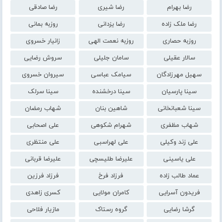
رضا بهرام
رضا شیری
رضا صادقی
رضا ملک زاده
رضا یزدانی
روزبه بمانی
روزبه حصاری
روزبه نعمت الهی
زانیار خسروی
سالار عقیلی
سامان جلیلی
سروش رضایی
سهیل مهرزادگان
سیامک عباسی
سیروان خسروی
سینا پارسیان
سینا درخشنده
سینا سرلک
سینا شعبانخانی
شاهین بنان
شهاب رمضان
شهاب مظفری
شهرام شکوهی
علی اصحابی
علی زند وکیلی
علی لهراسبی
علی منتظری
علی یاسینی
علیرضا طلیسچی
علیرضا قربانی
عماد طالب زاده
فرزاد فرخ
فرزاد فرزین
فریدون آسرایی
کامران مولایی
کسری زاهدی
گرشا رضایی
گروه رستاک
مازیار فلاحی