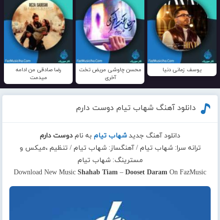
یوسف زمانی دنیا
محسن چاوشی مریض تخت
رضا صادقی من ادامه
آخری
میدمت
دانلود آهنگ شهاب تیام دوست دارم
دانلود آهنگ جدید
شهاب تیام
به نام
دوست دارم
ترانه سرا: شهاب تیام / آهنگساز: شهاب تیام / تنظیم ،میکس و
مسترینگ: شهاب تیام
Download New Music
Shahab Tiam
–
Dooset Daram
On FazMusic