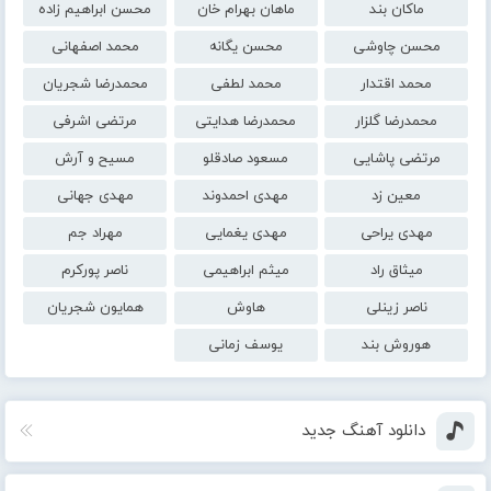
ماکان بند
ماهان بهرام خان
محسن ابراهیم زاده
محسن چاوشی
محسن یگانه
محمد اصفهانی
محمد اقتدار
محمد لطفی
محمدرضا شجریان
محمدرضا گلزار
محمدرضا هدایتی
مرتضی اشرفی
مرتضی پاشایی
مسعود صادقلو
مسیح و آرش
معین زد
مهدی احمدوند
مهدی جهانی
مهدی یراحی
مهدی یغمایی
مهراد جم
میثاق راد
میثم ابراهیمی
ناصر پورکرم
ناصر زینلی
هاوش
همایون شجریان
هوروش بند
یوسف زمانی
دانلود آهنگ جدید