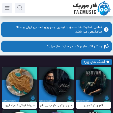
تمامی فعالیت ها مطابق با قوانین جمهوری اسلامی ایران و ستاد
ساماندهی می باشد
پخش آثار هنری شما در سایت فاز موزیک
آهنگ های ویژه
اشوان تو کجایی
علی زندوکیلی خواب پریشان
علیرضا قربانی گلوبند ایران