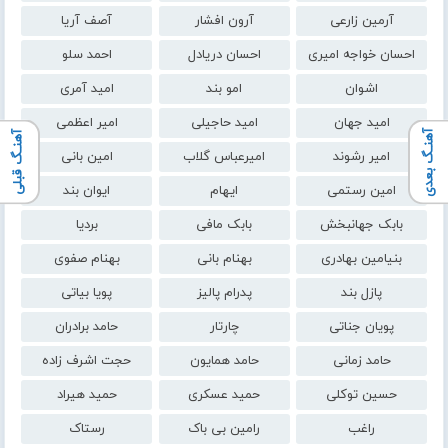
آرمین زارعی
آرون افشار
آصف آریا
احسان خواجه امیری
احسان دریادل
احمد سلو
اشوان
امو بند
امید آمری
امید جهان
امید حاجیلی
امیر اعظمی
آهنـگ بعدی
آهنـگ قبلی
امیر رشوند
امیرعباس گلاب
امین بانی
امین رستمی
ایهام
ایوان بند
بابک جهانبخش
بابک مافی
بردیا
بنیامین بهادری
بهنام بانی
بهنام صفوی
پازل بند
پدرام پالیز
پویا بیاتی
پویان جناتی
چارتار
حامد برادران
حامد زمانی
حامد همایون
حجت اشرف زاده
حسین توکلی
حمید عسکری
حمید هیراد
راغب
رامین بی باک
رستاک