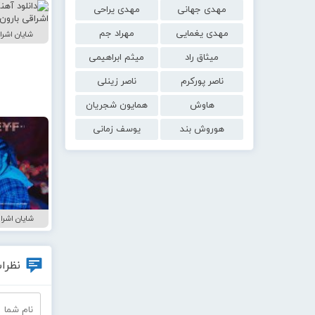
مهدی جهانی
مهدی یراحی
مهدی یغمایی
مهراد جم
شایان اشرا
میثاق راد
میثم ابراهیمی
ناصر پورکرم
ناصر زینلی
هاوش
همایون شجریان
هوروش بند
یوسف زمانی
شایان اشر
نظرات