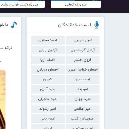
اشوان تو کجایی
علی زندوکیلی خواب پریشان
دانل
لیست خوانندگان
امین حبیبی
احمد صفایی
ترانه س
آرمان گرشاسبی
آرمین زارعی
آرون افشار
آصف آریا
c
احسان خواجه امیری
احسان دریادل
احمد سلو
اشوان
امو بند
امید آمری
امید جهان
امید حاجیلی
امیر اعظمی
امیر رشوند
امیرعباس گلاب
امین بانی
امین رستمی
ایهام