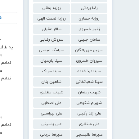
رضا یزدانی
روزبه بمانی
ف
روزبه حصاری
روزبه نعمت الهی
زانیار خسروی
سالار عقیلی
ح
سامان جلیلی
سروش رضایی
یه طرف 
سهیل مهرزادگان
سیامک عباسی
هم
سیروان خسروی
سینا پارسیان
ندادم
هم
سینا درخشنده
سینا سرلک
ندادم
سینا شعبانخانی
شاهین بنان
شهاب رمضان
شهاب مظفری
شهرام شکوهی
علی اصحابی
علی زند وکیلی
علی لهراسبی
هم
علی منتظری
علی یاسینی
ندادم
هم
علیرضا طلیسچی
علیرضا قربانی