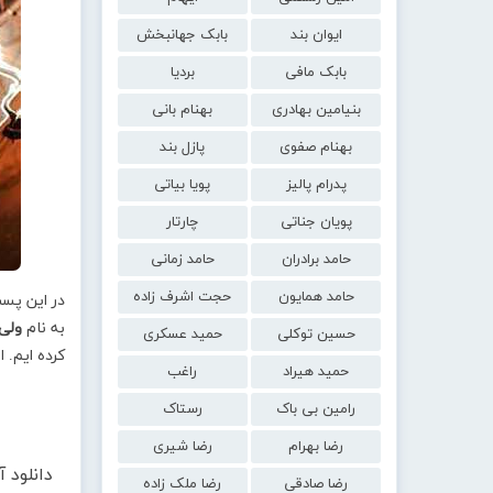
ایوان بند
بابک جهانبخش
بابک مافی
بردیا
بنیامین بهادری
بهنام بانی
بهنام صفوی
پازل بند
پدرام پالیز
پویا بیاتی
پویان جناتی
چارتار
حامد برادران
حامد زمانی
حامد همایون
حجت اشرف زاده
در این پس
به نام
ولی
حسین توکلی
حمید عسکری
کرده ایم. 
حمید هیراد
راغب
رامین بی باک
رستاک
رضا بهرام
رضا شیری
دانلود 
رضا صادقی
رضا ملک زاده