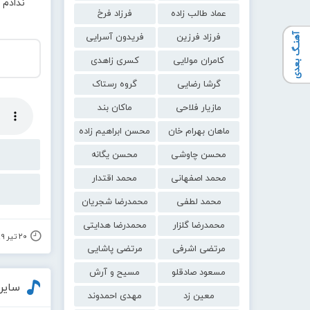
ندادم
عماد طالب زاده
فرزاد فرخ
آهنـگ بعدی
فرزاد فرزین
فریدون آسرایی
کامران مولایی
کسری زاهدی
گرشا رضایی
گروه رستاک
مازیار فلاحی
ماکان بند
ماهان بهرام خان
محسن ابراهیم زاده
محسن چاوشی
محسن یگانه
محمد اصفهانی
محمد اقتدار
محمد لطفی
محمدرضا شجریان
محمدرضا گلزار
محمدرضا هدایتی
۲۰ تیر ۱۳۹۹
مرتضی اشرفی
مرتضی پاشایی
مسعود صادقلو
مسیح و آرش
سایر
معین زد
مهدی احمدوند