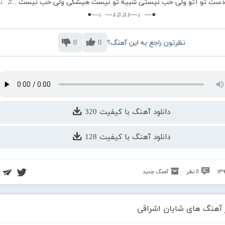
 دست تو آتو ولی خب نیستی شبیه تو نیست هیشکی ولی خب نیست...♫♩
●—♩—♪♫♫♪—♩—●
نظرتون راجع به این آهنگ؟
0
0
دانلود آهنگ با کیفیت 320
دانلود آهنگ با کیفیت 128
0 نظر
آهنگ جدید
 آهنگ های شایان اشراقی