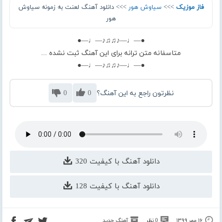
فاز موزیک
>>>
سیاوش هور
>>> دانلود آهنگ لعنت به زمونه سیاوش
هور
●—♩—♪♫♫♪—♩—●
متاسفانه متن ترانه برای این آهنگ ثبت نشده ...
●—♩—♪♫♫♪—♩—●
نظرتون راجع به این آهنگ؟
0
0
دانلود آهنگ با کیفیت 320
دانلود آهنگ با کیفیت 128
۱۶ مهر ۱۳۹۹
0 نظر
آهنگ جدید