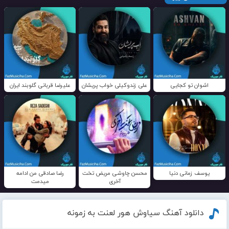
اشوان تو کجایی
علی زندوکیلی خواب پریشان
علیرضا قربانی گلوبند ایران
یوسف زمانی دنیا
محسن چاوشی مریض تخت
رضا صادقی من ادامه
آخری
میدمت
دانلود آهنگ سیاوش هور لعنت به زمونه