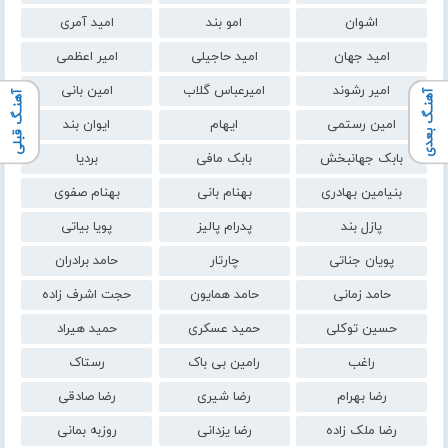
اشوان
امو بند
امید آمری
امید جهان
امید حاجیلی
امیر اعظمی
امیر رشوند
امیرعباس گلاب
امین بانی
آهنـگ بعدی
آهنـگ قبلی
امین رستمی
ایهام
ایوان بند
بابک جهانبخش
بابک مافی
بردیا
بنیامین بهادری
بهنام بانی
بهنام صفوی
پازل بند
پدرام پالیز
پویا بیاتی
پویان جناتی
چارتار
حامد برادران
حامد زمانی
حامد همایون
حجت اشرف زاده
حسین توکلی
حمید عسکری
حمید هیراد
راغب
رامین بی باک
رستاک
رضا بهرام
رضا شیری
رضا صادقی
رضا ملک زاده
رضا یزدانی
روزبه بمانی