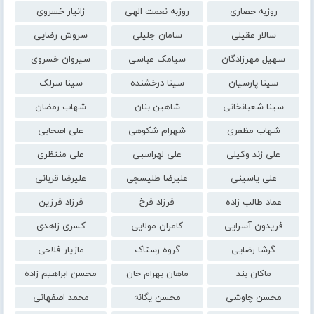
روزبه حصاری
روزبه نعمت الهی
زانیار خسروی
سالار عقیلی
سامان جلیلی
سروش رضایی
سهیل مهرزادگان
سیامک عباسی
سیروان خسروی
سینا پارسیان
سینا درخشنده
سینا سرلک
سینا شعبانخانی
شاهین بنان
شهاب رمضان
شهاب مظفری
شهرام شکوهی
علی اصحابی
علی زند وکیلی
علی لهراسبی
علی منتظری
علی یاسینی
علیرضا طلیسچی
علیرضا قربانی
عماد طالب زاده
فرزاد فرخ
فرزاد فرزین
فریدون آسرایی
کامران مولایی
کسری زاهدی
گرشا رضایی
گروه رستاک
مازیار فلاحی
ماکان بند
ماهان بهرام خان
محسن ابراهیم زاده
محسن چاوشی
محسن یگانه
محمد اصفهانی