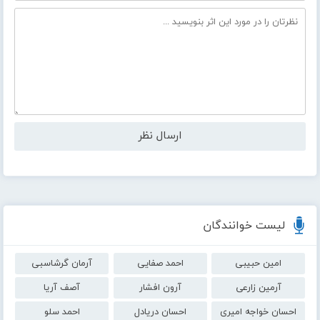
لیست خوانندگان
امین حبیبی
احمد صفایی
آرمان گرشاسبی
آرمین زارعی
آرون افشار
آصف آریا
احسان خواجه امیری
احسان دریادل
احمد سلو