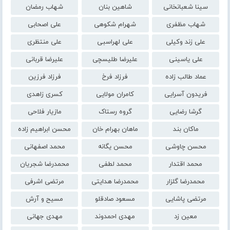
سینا شعبانخانی
شاهین بنان
شهاب رمضان
شهاب مظفری
شهرام شکوهی
علی اصحابی
علی زند وکیلی
علی لهراسبی
علی منتظری
علی یاسینی
علیرضا طلیسچی
علیرضا قربانی
عماد طالب زاده
فرزاد فرخ
فرزاد فرزین
فریدون آسرایی
کامران مولایی
کسری زاهدی
گرشا رضایی
گروه رستاک
مازیار فلاحی
ماکان بند
ماهان بهرام خان
محسن ابراهیم زاده
محسن چاوشی
محسن یگانه
محمد اصفهانی
محمد اقتدار
محمد لطفی
محمدرضا شجریان
محمدرضا گلزار
محمدرضا هدایتی
مرتضی اشرفی
مرتضی پاشایی
مسعود صادقلو
مسیح و آرش
معین زد
مهدی احمدوند
مهدی جهانی