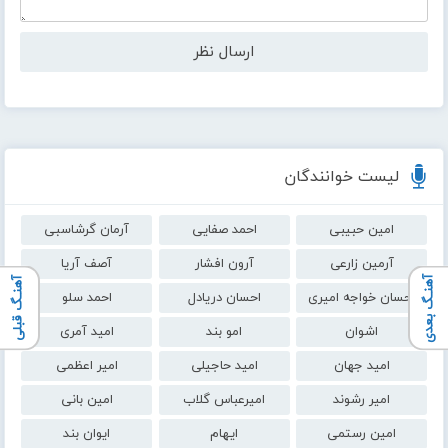
لیست خوانندگان
امین حبیبی
احمد صفایی
آرمان گرشاسبی
آرمین زارعی
آرون افشار
آصف آریا
آهنـگ بعدی
آهنـگ قبلی
احسان خواجه امیری
احسان دریادل
احمد سلو
اشوان
امو بند
امید آمری
امید جهان
امید حاجیلی
امیر اعظمی
امیر رشوند
امیرعباس گلاب
امین بانی
امین رستمی
ایهام
ایوان بند