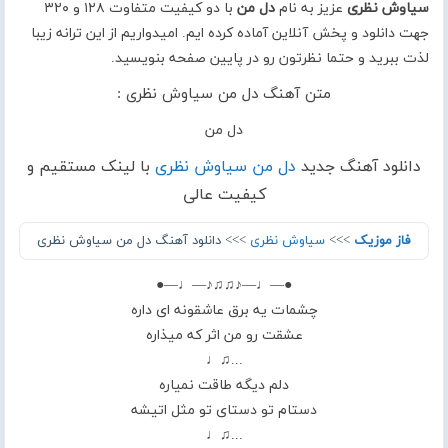
سیاوش نظری
عزیز به نام
دل من
با دو کیفیت متفاوت ۱۲۸ و ۳۲۰
جهت دانلود و پخش آنلاین آماده کرده ایم. امیدواریم از این ترانه زیبا
لذت ببرید و حتما نظرتون رو در پایین صفحه بنویسید.
متن آهنگ دل من سیاوش نظری :
دل من
دانلود آهنگ جدید
دل من سیاوش نظری
با لینک مستقیم و
کیفیت عالی
فاز موزیک
>>>
سیاوش نظری
>>> دانلود آهنگ دل من سیاوش نظری
●—♩—♪♫♫♪—♩—●
چشمات یه برق عاشقونه ای داره
عشقت رو من اثر که میذاره
...♫♩
دلم دیگه طاقت نمیاره
دستام تو دستای تو مثل اتیشه
...♫♩