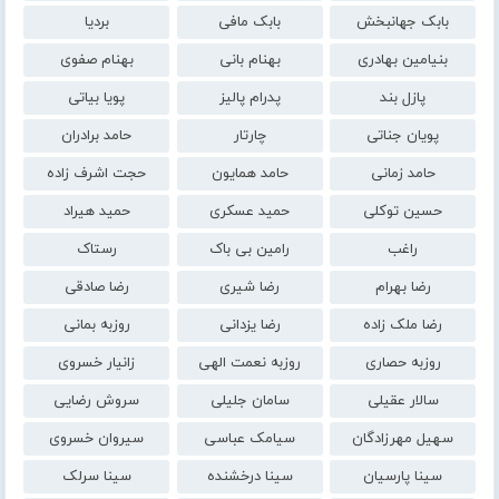
بابک جهانبخش
بابک مافی
بردیا
بنیامین بهادری
بهنام بانی
بهنام صفوی
پازل بند
پدرام پالیز
پویا بیاتی
پویان جناتی
چارتار
حامد برادران
حامد زمانی
حامد همایون
حجت اشرف زاده
حسین توکلی
حمید عسکری
حمید هیراد
راغب
رامین بی باک
رستاک
رضا بهرام
رضا شیری
رضا صادقی
رضا ملک زاده
رضا یزدانی
روزبه بمانی
روزبه حصاری
روزبه نعمت الهی
زانیار خسروی
سالار عقیلی
سامان جلیلی
سروش رضایی
سهیل مهرزادگان
سیامک عباسی
سیروان خسروی
سینا پارسیان
سینا درخشنده
سینا سرلک