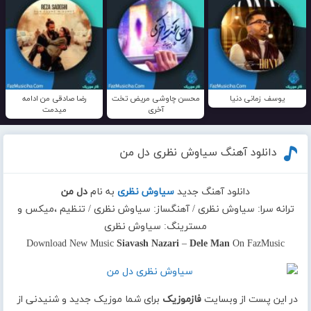
یوسف زمانی دنیا
محسن چاوشی مریض تخت
رضا صادقی من ادامه
آخری
میدمت
دانلود آهنگ سیاوش نظری دل من
دانلود آهنگ جدید
سیاوش نظری
به نام
دل من
ترانه سرا: سیاوش نظری / آهنگساز: سیاوش نظری / تنظیم ،میکس و
مسترینگ: سیاوش نظری
Download New Music
Siavash Nazari
–
Dele Man
On FazMusic
در این پست از وبسایت
فازموزیک
برای شما موزیک جدید و شنیدنی از