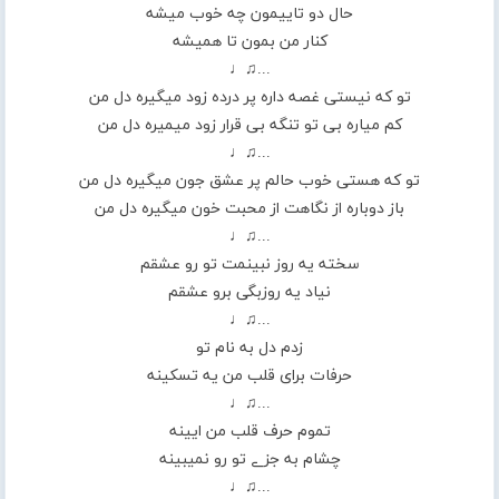
حال دو تاییمون چه خوب میشه
کنار من بمون تا همیشه
...♫♩
تو که نیستی غصه داره پر درده زود میگیره دل من
کم میاره بی تو تنگه بی قرار زود میمیره دل من
...♫♩
تو که هستی خوب حالم پر عشق جون میگیره دل من
باز دوباره از نگاهت از محبت خون میگیره دل من
...♫♩
سخته یه روز نبینمت تو رو عشقم
نیاد یه روزبگی برو عشقم
...♫♩
زدم دل به نام تو
حرفات برای قلب من یه تسکینه
...♫♩
تموم حرف قلب من ایینه
چشام به جزے تو رو نمیبینه
...♫♩