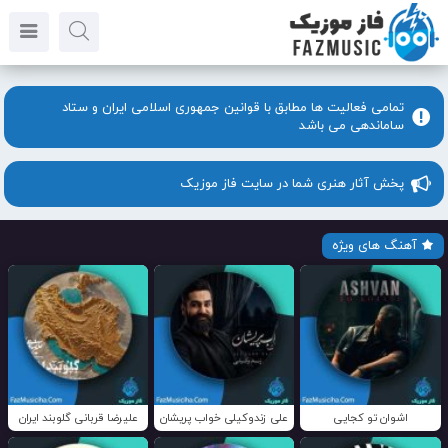
تمامی فعالیت ها مطابق با قوانین جمهوری اسلامی ایران و ستاد
ساماندهی می باشد
پخش آثار هنری شما در سایت فاز موزیک
آهنگ های ویژه
اشوان تو کجایی
علی زندوکیلی خواب پریشان
علیرضا قربانی گلوبند ایران