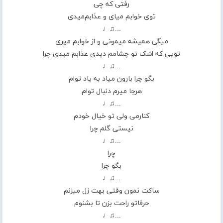
رفتی که چی
توی خوابم میای و عذابم‌میدی
...♫♩
میگی همیشه میمونی و از خوابم میری
تویی که اشک تو چشامم دیدی عذابم میدی چرا
...♫♩
بگو چرا بارون میاد به یاد توام
هرجا میرم دنبال توام
...♫♩
کنارمی ولی تو خیال خودم
نیستی گلم چرا
...♫♩
چرا
بگو چرا
...♫♩
ساکت نمون وقتی بهت زل میزنم
حرفاتو راحت بزن تا بشنوم
...♫♩