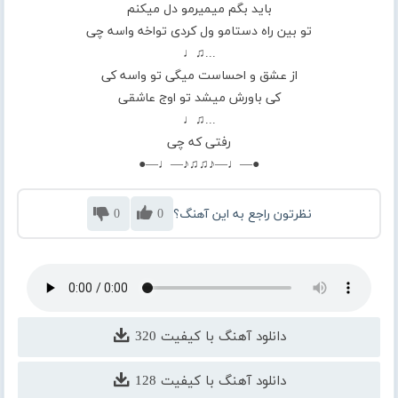
باید بگم میمیرمو دل میکنم
تو بین راه دستامو ول کردی تو‌اخه واسه چی
...♫♩
از عشق ‌و احساست میگی تو‌ واسه کی
کی باورش میشد تو اوج عاشقی
...♫♩
رفتی که چی
●—♩—♪♫♫♪—♩—●
نظرتون راجع به این آهنگ؟
0
0
دانلود آهنگ با کیفیت 320
دانلود آهنگ با کیفیت 128