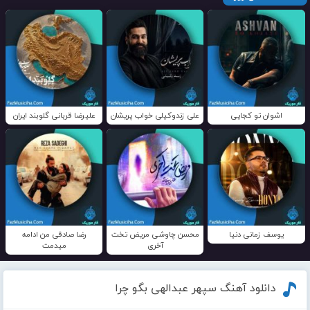
اشوان تو کجایی
علی زندوکیلی خواب پریشان
علیرضا قربانی گلوبند ایران
یوسف زمانی دنیا
محسن چاوشی مریض تخت
رضا صادقی من ادامه
آخری
میدمت
دانلود آهنگ سپهر عبدالهی بگو چرا