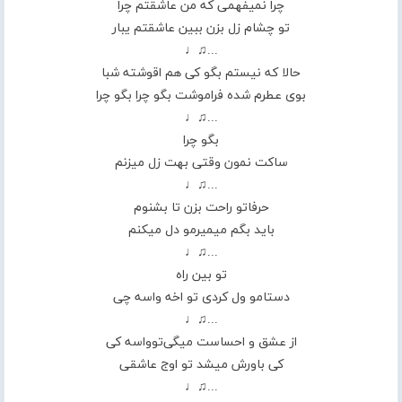
چرا نمیفهمی که من عاشقتم چرا
تو چشام زل بزن ببین عاشقتم یبار
...♫♩
حالا که نیستم بگو کی هم اقوشته شبا
بوی عطرم شده فراموشت بگو چرا بگو چرا
...♫♩
بگو چرا
ساکت نمون وقتی بهت زل میزنم
...♫♩
حرفاتو راحت بزن تا بشنوم
باید بگم میمیرمو دل میکنم
...♫♩
تو بین راه
دستامو ول کردی تو اخه واسه چی
...♫♩
از عشق و احساست میگی‌تو‌واسه کی
کی باورش میشد تو اوج عاشقی
...♫♩