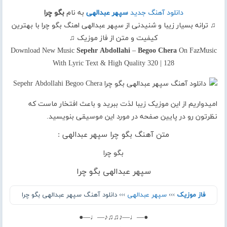
دانلود آهنگ جدید
سپهر عبدالهی
به نام
بگو چرا
♫ ترانه بسیار زیبا و شنیدنی از سپهر عبدالهی اهنگ بگو چرا با بهترین
کیفیت و متن از فاز موزیک ♫
Download New Music
Sepehr Abdollahi
–
Begoo Chera
On FazMusic
With Lyric Text & High Quality 320 | 128
امیدواریم از این موزیک زیبا لذت ببرید و باعث افتخار ماست که
نظرتون رو در پایین صفحه در مورد این موسیقی بنویسید.
متن آهنگ بگو چرا سپهر عبدالهی :
بگو چرا
سپهر عبدالهی بگو چرا
فاز موزیک
›››
سپهر عبدالهی
››› دانلود آهنگ سپهر عبدالهی بگو چرا
●—♩—♪♫♫♪—♩—●