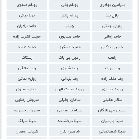
بنیامین بهادری
بهنام بانی
بهنام صفوی
پازل بند
پدرام پالیز
پویا بیاتی
پویان جناتی
چارتار
حامد برادران
حامد زمانی
حامد همایون
حجت اشرف زاده
حسین توکلی
حمید عسکری
حمید هیراد
راغب
رامین بی باک
رستاک
رضا بهرام
رضا شیری
رضا صادقی
رضا ملک زاده
رضا یزدانی
روزبه بمانی
روزبه حصاری
روزبه نعمت الهی
زانیار خسروی
سالار عقیلی
سامان جلیلی
سروش رضایی
سهیل مهرزادگان
سیامک عباسی
سیروان خسروی
سینا پارسیان
سینا درخشنده
سینا سرلک
سینا شعبانخانی
شاهین بنان
شهاب رمضان