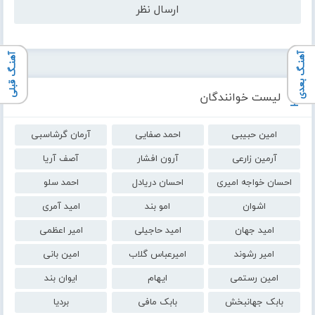
آهنـگ بعدی
آهنـگ قبلی
لیست خوانندگان
امین حبیبی
احمد صفایی
آرمان گرشاسبی
آرمین زارعی
آرون افشار
آصف آریا
احسان خواجه امیری
احسان دریادل
احمد سلو
اشوان
امو بند
امید آمری
امید جهان
امید حاجیلی
امیر اعظمی
امیر رشوند
امیرعباس گلاب
امین بانی
امین رستمی
ایهام
ایوان بند
بابک جهانبخش
بابک مافی
بردیا