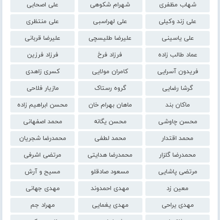
شهاب مظفری
شهرام شکوهی
علی اصحابی
علی زند وکیلی
علی لهراسبی
علی منتظری
علی یاسینی
علیرضا طلیسچی
علیرضا قربانی
عماد طالب زاده
فرزاد فرخ
فرزاد فرزین
فریدون آسرایی
کامران مولایی
کسری زاهدی
گرشا رضایی
گروه رستاک
مازیار فلاحی
ماکان بند
ماهان بهرام خان
محسن ابراهیم زاده
محسن چاوشی
محسن یگانه
محمد اصفهانی
محمد اقتدار
محمد لطفی
محمدرضا شجریان
محمدرضا گلزار
محمدرضا هدایتی
مرتضی اشرفی
مرتضی پاشایی
مسعود صادقلو
مسیح و آرش
معین زد
مهدی احمدوند
مهدی جهانی
مهدی یراحی
مهدی یغمایی
مهراد جم