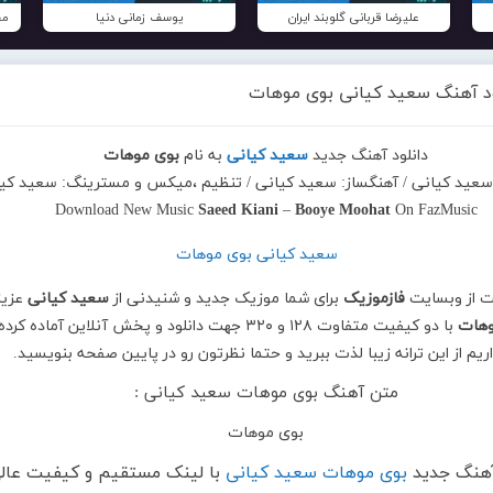
علیرضا قربانی گلوبند ایران
یوسف زمانی دنیا
مح
ود آهنگ سعید کیانی بوی موهات
دانلود آهنگ جدید
سعید کیانی
به نام
بوی موهات
: سعید کیانی / آهنگساز: سعید کیانی / تنظیم ،میکس و مسترینگ: سعید کی
Download New Music
Saeed Kiani
–
Booye Moohat
On FazMusic
ت از وبسایت
فازموزیک
برای شما موزیک جدید و شنیدنی از
سعید کیانی
عزیز
وهات
با دو کیفیت متفاوت ۱۲۸ و ۳۲۰ جهت دانلود و پخش آنلاین آماده کرده
اریم از این ترانه زیبا لذت ببرید و حتما نظرتون رو در پایین صفحه بنویسید.
متن آهنگ بوی موهات سعید کیانی :
بوی موهات
 آهنگ جدید
بوی موهات سعید کیانی
با لینک مستقیم و کیفیت عال