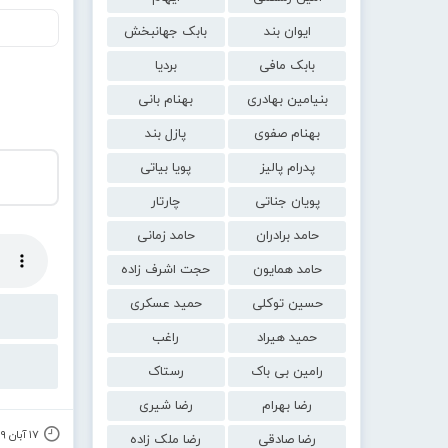
ایوان بند
بابک جهانبخش
بابک مافی
بردیا
بنیامین بهادری
بهنام بانی
بهنام صفوی
پازل بند
پدرام پالیز
پویا بیاتی
پویان جناتی
چارتار
حامد برادران
حامد زمانی
حامد همایون
حجت اشرف زاده
حسین توکلی
حمید عسکری
حمید هیراد
راغب
رامین بی باک
رستاک
رضا بهرام
رضا شیری
۱۷ آبان ۱۳۹۹
رضا صادقی
رضا ملک زاده