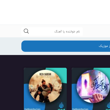
جستجو
ز موزیک