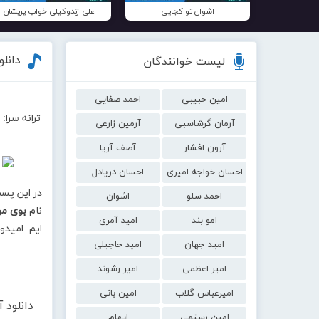
اشوان تو کجایی
علی زندوکیلی خواب پریشان
دانل
لیست خوانندگان
امین حبیبی
احمد صفایی
ترانه سرا
آرمان گرشاسبی
آرمین زارعی
آرون افشار
آصف آریا
احسان خواجه امیری
احسان دریادل
در این پس
احمد سلو
اشوان
نام
بوی م
امو بند
امید آمری
ایم. امیدو
امید جهان
امید حاجیلی
امیر اعظمی
امیر رشوند
امیرعباس گلاب
امین بانی
دانلود
امین رستمی
ایهام