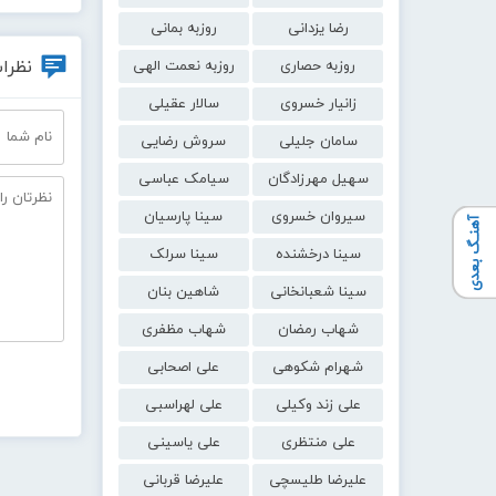
رضا یزدانی
روزبه بمانی
نظرات
روزبه حصاری
روزبه نعمت الهی
زانیار خسروی
سالار عقیلی
سامان جلیلی
سروش رضایی
سهیل مهرزادگان
سیامک عباسی
سیروان خسروی
سینا پارسیان
آهنـگ بعدی
سینا درخشنده
سینا سرلک
سینا شعبانخانی
شاهین بنان
شهاب رمضان
شهاب مظفری
شهرام شکوهی
علی اصحابی
علی زند وکیلی
علی لهراسبی
علی منتظری
علی یاسینی
علیرضا طلیسچی
علیرضا قربانی