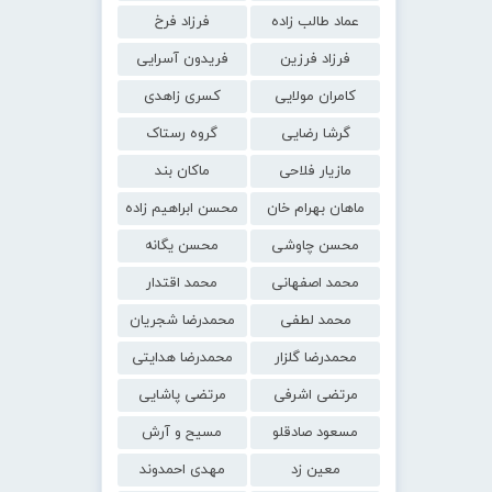
عماد طالب زاده
فرزاد فرخ
فرزاد فرزین
فریدون آسرایی
کامران مولایی
کسری زاهدی
گرشا رضایی
گروه رستاک
مازیار فلاحی
ماکان بند
ماهان بهرام خان
محسن ابراهیم زاده
محسن چاوشی
محسن یگانه
محمد اصفهانی
محمد اقتدار
محمد لطفی
محمدرضا شجریان
محمدرضا گلزار
محمدرضا هدایتی
مرتضی اشرفی
مرتضی پاشایی
مسعود صادقلو
مسیح و آرش
معین زد
مهدی احمدوند